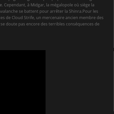
ète. Cependant, à Midgar, la mégalopole où siège la
valanche se battent pour arrêter la Shinra.Pour les
vices de Cloud Strife, un mercenaire ancien membre des
ne se doute pas encore des terribles conséquences de