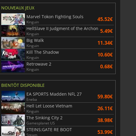
NOUVEAUX JEUX
Marvel Tokon Fighting Souls
45.52€
Kinguin
HellSlave II Judgment of the Archon
5.49€
Kinguin
Big Walk
11.34€
Kinguin
Kill The Shadow
10.60€
Kinguin
Retrowave 2
0.68€
Kinguin
BIENTÔT DISPONIBLE
EA SPORTS Madden NFL 27
59.80€
Eneba
Hell Let Loose Vietnam
26.11€
Kinguin
The Sinking City 2
38.98€
Gamesplanet US
STEINS;GATE RE BOOT
53.99€
Steam