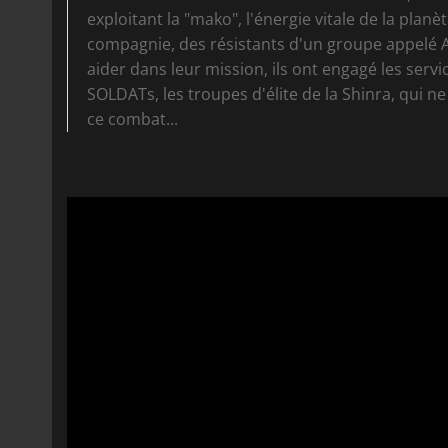
exploitant la "mako", l'énergie vitale de la plan
compagnie, des résistants d'un groupe appelé A
aider dans leur mission, ils ont engagé les ser
SOLDATs, les troupes d'élite de la Shinra, qui 
ce combat...