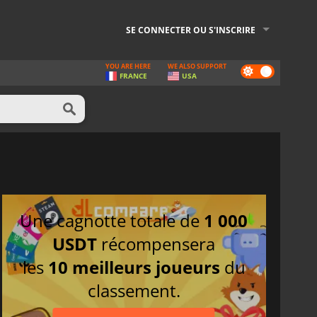
SE CONNECTER OU S'INSCRIRE
YOU ARE HERE
WE ALSO SUPPORT
Dark
FRANCE
USA
mode
Une cagnotte totale de
1 000
USDT
récompensera
les
10 meilleurs joueurs
du
classement.