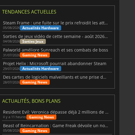
TENDANCES ACTUELLES
Steam Frame : une fuite sur le prix refroidit les attentes VR
Actualités Hardware
05/08/2026
Sorties de jeux vidéo de cette semaine - août 2026 (semaine 32)
Sorties Jeux
04/08/2026
Palworld améliore Sunreach et ses combats de boss
Gaming News
31/07/2026
Projet Helix : Microsoft pourrait abandonner Steam
Actualités Hardware
29/07/2026
Des cartes de logiciels malveillants et une prise de contrôle de Discord ont touché Meccha Chameleon
Gaming News
28/07/2026
ACTUALITÉS, BONS PLANS
Resident Evil: Veronica dépasse déjà 2 millions de wishlists
Gaming News
il y a 11 heures
Beast of Reincarnation : Game Freak dévoile un nouveau pari
Gaming News
05/08/2026