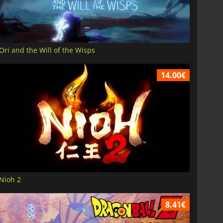
Ori and the Will of the Wisps
14.00€
Nioh 2
8.41€