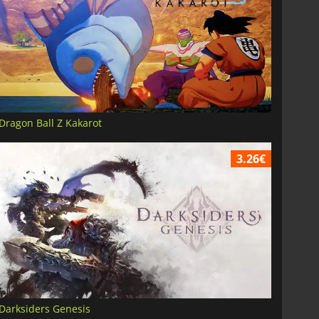
Dragon Ball Z Kakarot
3.26€
Darksiders Genesis