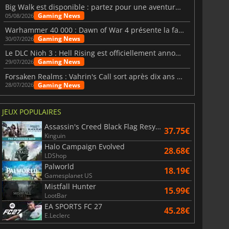
Big Walk est disponible : partez pour une aventure entre amis
Gaming News
05/08/2026
Warhammer 40 000 : Dawn of War 4 présente la faction des Nécrons
Gaming News
30/07/2026
Le DLC Nioh 3 : Hell Rising est officiellement annoncé
Gaming News
29/07/2026
Forsaken Realms : Vahrin's Call sort après dix ans de développement
Gaming News
28/07/2026
JEUX POPULAIRES
Assassin's Creed Black Flag Resynced
37.75€
Kinguin
Halo Campaign Evolved
28.68€
LDShop
Palworld
18.19€
Gamesplanet US
Mistfall Hunter
15.99€
LootBar
EA SPORTS FC 27
45.28€
E.Leclerc