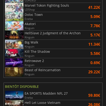
LOADED
Marvel Tokon Fighting Souls
41.22€
LDShop
Doloc Town
5.09€
Eneba
Akatori
7.78€
Kinguin
HellSlave 2 Judgment of the Archon
5.17€
Kinguin
Big Walk
11.34€
Kinguin
Kill The Shadow
5.58€
Kinguin
Retrowave 2
0.69€
Kinguin
Beast of Reincarnation
29.22€
Kinguin
BIENTÔT DISPONIBLE
EA SPORTS Madden NFL 27
59.80€
Eneba
Hell Let Loose Vietnam
26.08€