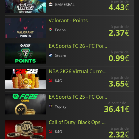
à partir de
4.43
€
GAMESEAL
Valorant - Points
à partir de
2.37
€
Eneba
EA Sports FC 26 - FC Points
à partir de
0.99
€
Steam
NBA 2K26 Virtual Currency
à partir de
3.65
€
K4G
EA Sports FC 25 - FC Coins
à partir de
36.41
€
Yuplay
Call of Duty: Black Ops 6 Points
à partir de
2.32
€
K4G