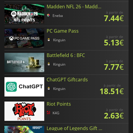
Madden NFL 26 - Madden Points
à partir de
7.44
€
Eneba
PC Game Pass
à partir de
5.13
€
Kinguin
Battlefield 6 : BFC
à partir de
7.77
€
Kinguin
ChatGPT Giftcards
à partir de
18.51
€
Kinguin
Riot Points
à partir de
2.63
€
K4G
League of Legends Gift Card