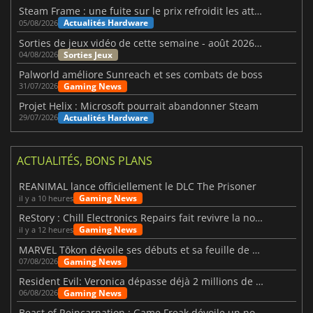
Steam Frame : une fuite sur le prix refroidit les attentes VR
Actualités Hardware
05/08/2026
Sorties de jeux vidéo de cette semaine - août 2026 (semaine 32)
Sorties Jeux
04/08/2026
Palworld améliore Sunreach et ses combats de boss
Gaming News
31/07/2026
Projet Helix : Microsoft pourrait abandonner Steam
Actualités Hardware
29/07/2026
ACTUALITÉS, BONS PLANS
REANIMAL lance officiellement le DLC The Prisoner
Gaming News
il y a 10 heures
ReStory : Chill Electronics Repairs fait revivre la nostalgie des années 2000
Gaming News
il y a 12 heures
MARVEL Tōkon dévoile ses débuts et sa feuille de route
Gaming News
07/08/2026
Resident Evil: Veronica dépasse déjà 2 millions de wishlists
Gaming News
06/08/2026
Beast of Reincarnation : Game Freak dévoile un nouveau pari