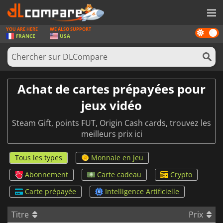
YOU ARE HERE
WE ALSO SUPPORT
Dark
JEUX
FRANCE
USA
mode
CARTES PRÉPAYÉES
LOGICIELS
Achat de cartes prépayées pour
CONCOURS
jeux vidéo
MATÉRIEL
Steam Gift, points FUT, Origin Cash cards, trouvez les
meilleurs prix ici
NEWS
SE CONNECTER OU S'INSCRIRE
Tous les types
Monnaie en jeu
Abonnement
Carte cadeau
Crypto
Carte prépayée
Intelligence Artificielle
Titre
Prix