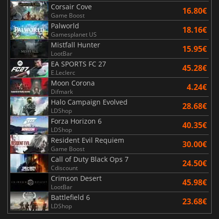
Corsair Cove
16.80€
Game Boost
Palworld
18.16€
Gamesplanet US
Mistfall Hunter
15.95€
LootBar
EA SPORTS FC 27
45.28€
E.Leclerc
Moon Corona
4.24€
Difmark
Halo Campaign Evolved
28.68€
LDShop
Forza Horizon 6
40.35€
LDShop
Resident Evil Requiem
30.00€
Game Boost
Call of Duty Black Ops 7
24.50€
Cdiscount
Crimson Desert
45.98€
LootBar
Battlefield 6
23.68€
LDShop