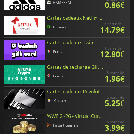
0.86
€
GAMESEAL
Cartes cadeaux Netflix en Euro
à partir de
14.79
€
Difmark
Cartes cadeaux Twitch en Euro
à partir de
12.80
€
Eneba
Cartes de recharge Gift Me Crypto en Euro
à partir de
1.96
€
Eneba
Cartes cadeaux Revolut en Euro
à partir de
5.25
€
Kinguin
WWE 2K26 - Virtual Currency
à partir de
3.99
€
Instant Gaming