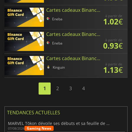
Cartes cadeaux Binance en XRP
à partir de
1.02
€
Eneba
Cartes cadeaux Binance en Tether
à partir de
0.93
€
Eneba
Cartes cadeaux Binance en Binance Coin
à partir de
1.13
€
Kinguin
1
2
3
4
TENDANCES ACTUELLES
MARVEL Tōkon dévoile ses débuts et sa feuille de route
Gaming News
07/08/2026