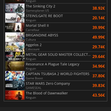
Kinguin
The Sinking City 2
38.92€
Gamesplanet US
STEINS;GATE RE BOOT
20.14€
Kinguin
Mortal Shell II
39.99€
Carrefour
BRIGANDINE ABYSS
49.99€
Cultura
Aggelos 2
29.74€
Cdiscount
METAL GEAR SOLID MASTER COLLECTION Vol.2
29.64€
Kinguin
Resonance A Plague Tale Legacy
34.96€
Kinguin
CAPTAIN TSUBASA 2 WORLD FIGHTERS
37.80€
Game Boost
STAR WARS Zero Company
39.83€
GAMESEAL
The Blood of Dawnwalker
43.56€
Kinguin