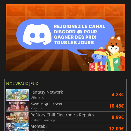
NOUVEAUX JEUX
Fantasy Network
4.23€
Difmark
Sovereign Tower
10.48€
Kinguin
ReStory Chill Electronics Repairs
8.99€
Instant Gaming
Montabi
12.09€