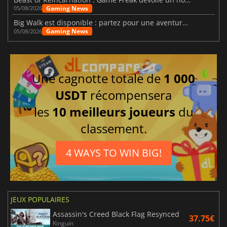
Gaming News
05/08/2026
Big Walk est disponible : partez pour une aventure entre amis
Gaming News
05/08/2026
Une cagnotte totale de
1 000
USDT
récompensera
les
10 meilleurs joueurs
du
classement.
4 WAYS TO WIN BIG!
JEUX POPULAIRES
Assassin's Creed Black Flag Resynced
37.75€
Kinguin