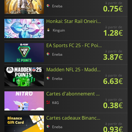
à partir de
0.75
€
Eneba
Honkai: Star Rail Oneiric Shards
à partir de
1.28
€
Kinguin
EA Sports FC 25 - FC Points
à partir de
3.87
€
Eneba
Madden NFL 25 - Madden Points
à partir de
6.63
€
Eneba
Cartes d'abonnement Discord Nitro
à partir de
0.38
€
K4G
Cartes cadeaux Binance en USD Coin
à partir de
0.93
€
Eneba