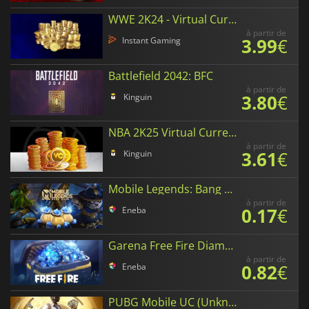
WWE 2K24 - Virtual Currency
à partir de
3.99
€
Instant Gaming
Battlefield 2042: BFC
à partir de
3.80
€
Kinguin
NBA 2K25 Virtual Currency
à partir de
3.61
€
Kinguin
Mobile Legends: Bang Bang Diamonds
à partir de
0.17
€
Eneba
Garena Free Fire Diamonds
à partir de
0.82
€
Eneba
PUBG Mobile UC (Unknown Cash)