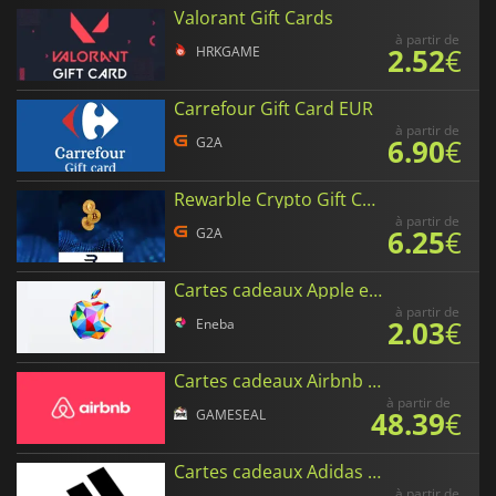
Valorant Gift Cards
à partir de
2.52
€
HRKGAME
Carrefour Gift Card EUR
à partir de
6.90
€
G2A
Rewarble Crypto Gift Cards EUR
à partir de
6.25
€
G2A
Cartes cadeaux Apple en Euro
à partir de
2.03
€
Eneba
Cartes cadeaux Airbnb en Euro
à partir de
48.39
€
GAMESEAL
Cartes cadeaux Adidas en Euro
à partir de