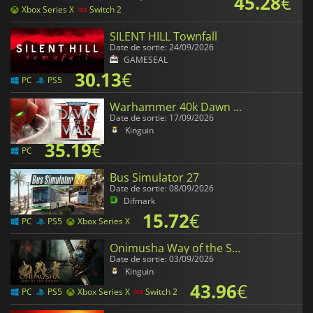
45.28
€
Xbox Series X
Switch 2
SILENT HILL Townfall
Date de sortie: 24/09/2026
GAMESEAL
30.13
€
PC
PS5
Warhammer 40k Dawn of War 4
Date de sortie: 17/09/2026
Kinguin
35.19
€
PC
Bus Simulator 27
Date de sortie: 08/09/2026
Difmark
15.72
€
PC
PS5
Xbox Series X
Onimusha Way of the Sword
Date de sortie: 03/09/2026
Kinguin
43.96
€
PC
PS5
Xbox Series X
Switch 2