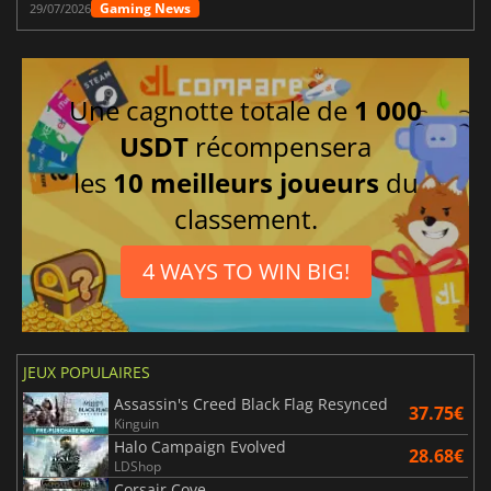
Gaming News
29/07/2026
Une cagnotte totale de
1 000
USDT
récompensera
les
10 meilleurs joueurs
du
classement.
4 WAYS TO WIN BIG!
JEUX POPULAIRES
Assassin's Creed Black Flag Resynced
37.75€
Kinguin
Halo Campaign Evolved
28.68€
LDShop
Corsair Cove