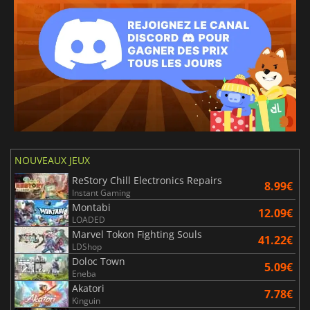
NOUVEAUX JEUX
ReStory Chill Electronics Repairs
8.99€
Instant Gaming
Montabi
12.09€
LOADED
Marvel Tokon Fighting Souls
41.22€
LDShop
Doloc Town
5.09€
Eneba
Akatori
7.78€
Kinguin