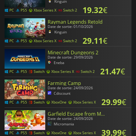
Kinguin
19.32
€
PC
PS5
Xbox Series X
Switch 2
Rayman Legends Retold
Date de sortie: 01/10/2026
Kinguin
29.11
€
PC
PS5
Xbox Series X
Switch 2
Minecraft Dungeons 2
Date de sortie: 29/09/2026
Eneba
21.47
€
PC
PS5
Switch
Xbox Series X
Switch 2
Farming Camp
Date de sortie: 24/09/2026
Cdiscount
29.99
€
PC
PS5
Switch
XboxOne
Xbox Series X
Garfield Escape from Monday
Date de sortie: 24/09/2026
Micromania
39.99
€
PC
PS5
Switch
XboxOne
Xbox Series X