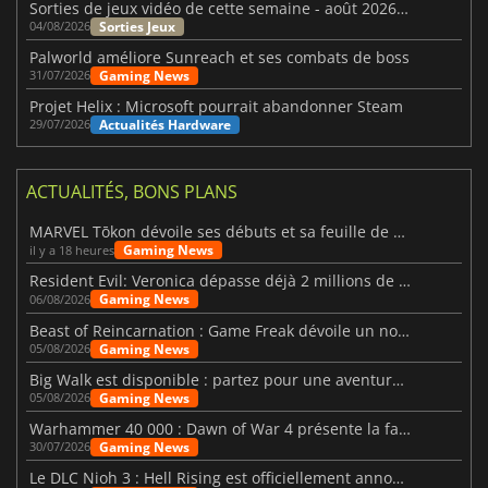
Sorties de jeux vidéo de cette semaine - août 2026 (semaine 32)
Sorties Jeux
04/08/2026
Palworld améliore Sunreach et ses combats de boss
Gaming News
31/07/2026
Projet Helix : Microsoft pourrait abandonner Steam
Actualités Hardware
29/07/2026
ACTUALITÉS, BONS PLANS
MARVEL Tōkon dévoile ses débuts et sa feuille de route
Gaming News
il y a 18 heures
Resident Evil: Veronica dépasse déjà 2 millions de wishlists
Gaming News
06/08/2026
Beast of Reincarnation : Game Freak dévoile un nouveau pari
Gaming News
05/08/2026
Big Walk est disponible : partez pour une aventure entre amis
Gaming News
05/08/2026
Warhammer 40 000 : Dawn of War 4 présente la faction des Nécrons
Gaming News
30/07/2026
Le DLC Nioh 3 : Hell Rising est officiellement annoncé