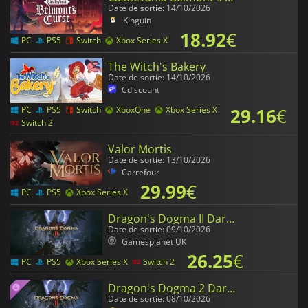
Date de sortie: 14/10/2026
Kinguin
18.92
€
PC
PS5
Switch
Xbox Series X
The Witch's Bakery
Date de sortie: 14/10/2026
Cdiscount
29.16
€
PC
PS5
Switch
XboxOne
Xbox Series X
Switch 2
Valor Mortis
Date de sortie: 13/10/2026
Carrefour
29.99
€
PC
PS5
Xbox Series X
Dragon's Dogma II Dark Arisen
Date de sortie: 09/10/2026
Gamesplanet UK
26.25
€
PC
PS5
Xbox Series X
Switch 2
Dragon's Dogma 2 Dark Arisen Expansion
Date de sortie: 08/10/2026