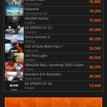
16.80€
Game Boost
Palworld
18.20€
Gamesplanet US
Mistfall Hunter
15.95€
LootBar
EA SPORTS FC 27
45.28€
E.Leclerc
Forza Horizon 6
40.35€
LDShop
Call of Duty Black Ops 7
24.50€
Cdiscount
007 First Light
45.02€
LootBar
DRAGON BALL Sparking! ZERO Super Limit Breaking NEO
26.29€
Yuplay
Resident Evil Requiem
30.00€
Game Boost
EA SPORTS FC 26
13.44€
Kinguin