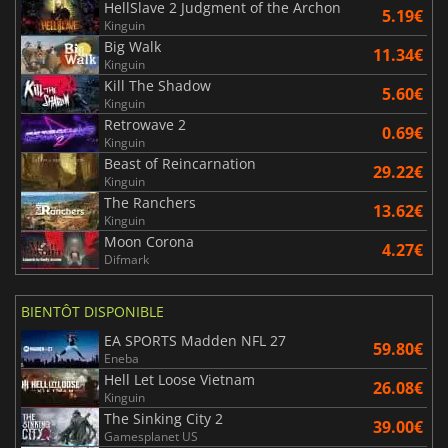
HellSlave 2 Judgment of the Archon
5.19€
Kinguin
Big Walk
11.34€
Kinguin
Kill The Shadow
5.60€
Kinguin
Retrowave 2
0.69€
Kinguin
Beast of Reincarnation
29.22€
Kinguin
The Ranchers
13.62€
Kinguin
Moon Corona
4.27€
Difmark
BIENTÔT DISPONIBLE
EA SPORTS Madden NFL 27
59.80€
Eneba
Hell Let Loose Vietnam
26.08€
Kinguin
The Sinking City 2
39.00€
Gamesplanet US