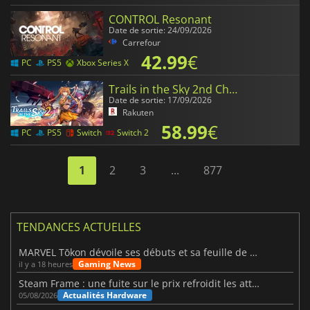
CONTROL Resonant
Date de sortie: 24/09/2026
Carrefour
42.99
€
PC
PS5
Xbox Series X
Trails in the Sky 2nd Chapter
Date de sortie: 17/09/2026
Rakuten
58.99
€
PC
PS5
Switch
Switch 2
1
2
3
...
877
TENDANCES ACTUELLES
MARVEL Tōkon dévoile ses débuts et sa feuille de route
Gaming News
il y a 18 heures
Steam Frame : une fuite sur le prix refroidit les attentes VR
Actualités Hardware
05/08/2026