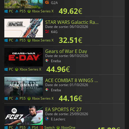
G2A
49.62
€
PC
PS5
Xbox Series X
STAR WARS Galactic Racer
Date de sortie: 06/10/2026
K4G
32.51
€
PC
PS5
Xbox Series X
Gears of War E Day
Date de sortie: 06/10/2026
Eneba
44.96
€
PC
Xbox Series X
ACE COMBAT 8 WINGS OF THEVE
Date de sortie: 01/10/2026
Eneba
44.16
€
PC
PS5
Xbox Series X
EA SPORTS FC 27
Date de sortie: 25/09/2026
E.Leclerc
PC
PS5
PS4
Switch
XboxOne