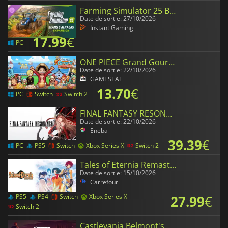
Farming Simulator 25 Beans & Alpacas Expansion
Date de sortie: 27/10/2026
Instant Gaming
17.99
€
PC
ONE PIECE Grand Gourmet
Date de sortie: 22/10/2026
GAMESEAL
13.70
€
PC
Switch
Switch 2
FINAL FANTASY RESONANCE
Date de sortie: 22/10/2026
Eneba
39.39
€
PC
PS5
Switch
Xbox Series X
Switch 2
Tales of Eternia Remastered
Date de sortie: 15/10/2026
Carrefour
27.99
€
PS5
PS4
Switch
Xbox Series X
Switch 2
Castlevania Belmont's Curse