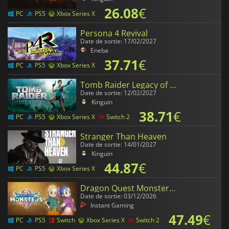
26.08
€
PC
PS5
Xbox Series X
Persona 4 Revival
Date de sortie: 17/02/2027
Eneba
37.71
€
PC
PS5
Xbox Series X
Tomb Raider Legacy of Atlantis
Date de sortie: 12/02/2027
Kinguin
38.71
€
PC
PS5
Xbox Series X
Switch 2
Stranger Than Heaven
Date de sortie: 14/01/2027
Kinguin
44.87
€
PC
PS5
Xbox Series X
Dragon Quest Monsters The Withered World
Date de sortie: 03/12/2026
Instant Gaming
47.49
€
PC
PS5
Switch
Xbox Series X
Switch 2