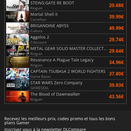
STEINS;GATE RE BOOT
20.68€
Kinguin
Mortal Shell II
39.99€
Carrefour
BRIGANDINE ABYSS
49.99€
Cultura
Aggelos 2
29.74€
Cdiscount
METAL GEAR SOLID MASTER COLLECTION Vol.2
29.64€
Kinguin
Resonance A Plague Tale Legacy
34.96€
Kinguin
CAPTAIN TSUBASA 2 WORLD FIGHTERS
37.80€
Game Boost
STAR WARS Zero Company
39.83€
GAMESEAL
The Blood of Dawnwalker
43.56€
Kinguin
Recevez les meilleurs prix, codes promo et tous les bons
plans Gamer
Inscrivez vous à la newsletter DLCompare