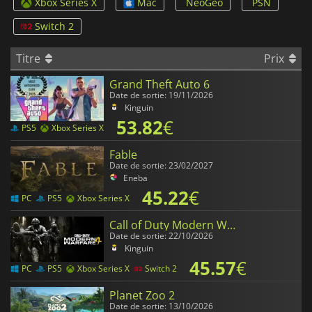
Xbox Series X
Mac
NeoGeo
PSN
Switch 2
Titre
Prix
Grand Theft Auto 6
Date de sortie: 19/11/2026
Kinguin
53.82
€
PS5
Xbox Series X
Fable
Date de sortie: 23/02/2027
Eneba
45.22
€
PC
PS5
Xbox Series X
Call of Duty Modern Warfare 4
Date de sortie: 22/10/2026
Kinguin
45.57
€
PC
PS5
Xbox Series X
Switch 2
Planet Zoo 2
Date de sortie: 13/10/2026