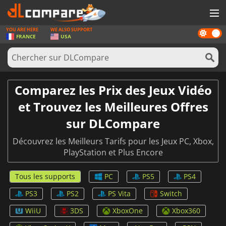
YOU ARE HERE
WE ALSO SUPPORT
Dark
JEUX
FRANCE
USA
mode
CARTES PRÉPAYÉES
LOGICIELS
Comparez les Prix des Jeux Vidéo
CONCOURS
et Trouvez les Meilleures Offres
MATÉRIEL
sur DLCompare
NEWS
Découvrez les Meilleurs Tarifs pour les Jeux PC, Xbox,
PlayStation et Plus Encore
SE CONNECTER OU S'INSCRIRE
Tous les supports
PC
PS5
PS4
PS3
PS2
PS Vita
Switch
WiiU
3DS
XboxOne
Xbox360