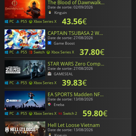
The Blood of Dawnwalker
Date de sortie: 02/09/2026
Kinguin
43.56
€
PC
PS5
Xbox Series X
CAPTAIN TSUBASA 2 WORLD FIGHTERS
Date de sortie: 27/08/2026
Game Boost
37.80
€
PC
PS5
Switch
Xbox Series X
STAR WARS Zero Company
Date de sortie: 27/08/2026
GAMESEAL
39.83
€
PC
PS5
Xbox Series X
EA SPORTS Madden NFL 27
Date de sortie: 13/08/2026
Eneba
59.80
€
PC
PS5
Xbox Series X
Switch 2
Hell Let Loose Vietnam
Date de sortie: 13/08/2026
Kinguin