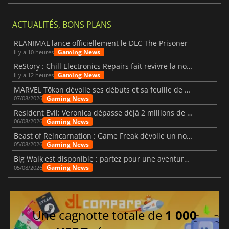
ACTUALITÉS, BONS PLANS
REANIMAL lance officiellement le DLC The Prisoner
Gaming News
il y a 10 heures
ReStory : Chill Electronics Repairs fait revivre la nostalgie des années 2000
Gaming News
il y a 12 heures
MARVEL Tōkon dévoile ses débuts et sa feuille de route
Gaming News
07/08/2026
Resident Evil: Veronica dépasse déjà 2 millions de wishlists
Gaming News
06/08/2026
Beast of Reincarnation : Game Freak dévoile un nouveau pari
Gaming News
05/08/2026
Big Walk est disponible : partez pour une aventure entre amis
Gaming News
05/08/2026
Une cagnotte totale de
1 000