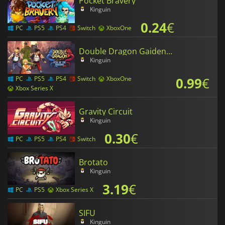
Pocket Bravery
Kinguin
0.24
€
PC
PS5
PS4
Switch
XboxOne
Double Dragon Gaiden Rise Of The Dragons
Kinguin
0.99
€
PC
PS5
PS4
Switch
XboxOne
Xbox Series X
Gravity Circuit
Kinguin
0.30
€
PC
PS5
PS4
Switch
Brotato
Kinguin
3.19
€
PC
PS5
Xbox Series X
SIFU
Kinguin