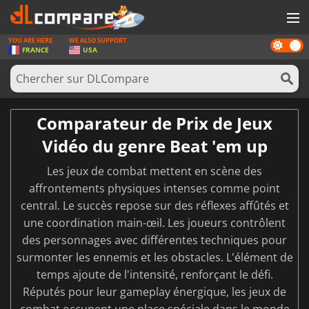
YOU ARE HERE
WE ALSO SUPPORT
Dark
JEUX
FRANCE
USA
mode
CARTES PRÉPAYÉES
LOGICIELS
Comparateur de Prix de Jeux
CONCOURS
Vidéo du genre Beat 'em up
MATÉRIEL
Les jeux de combat mettent en scène des
NEWS
affrontements physiques intenses comme point
central. Le succès repose sur des réflexes affûtés et
SE CONNECTER OU S'INSCRIRE
une coordination main-œil. Les joueurs contrôlent
des personnages avec différentes techniques pour
surmonter les ennemis et les obstacles. L'élément de
temps ajoute de l'intensité, renforçant le défi.
Réputés pour leur gameplay énergique, les jeux de