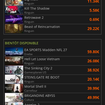
11.34€
Kinguin
Kill The Shadow
5.58€
Kinguin
Retrowave 2
0.69€
Kinguin
Beast of Reincarnation
29.22€
Kinguin
BIENTÔT DISPONIBLE
EA SPORTS Madden NFL 27
59.80€
Eneba
Hell Let Loose Vietnam
26.08€
Kinguin
The Sinking City 2
38.92€
Gamesplanet US
STEINS;GATE RE BOOT
20.14€
Kinguin
Mortal Shell II
39.99€
Carrefour
BRIGANDINE ABYSS
49.99€
Cultura
Aggelos 2