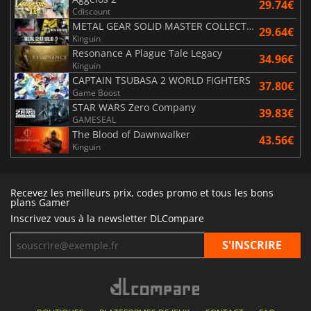
29.74€
Cdiscount
METAL GEAR SOLID MASTER COLLECTION Vol.2
29.64€
Kinguin
Resonance A Plague Tale Legacy
34.96€
Kinguin
CAPTAIN TSUBASA 2 WORLD FIGHTERS
37.80€
Game Boost
STAR WARS Zero Company
39.83€
GAMESEAL
The Blood of Dawnwalker
43.56€
Kinguin
Recevez les meilleurs prix, codes promo et tous les bons
plans Gamer
Inscrivez vous à la newsletter DLCompare