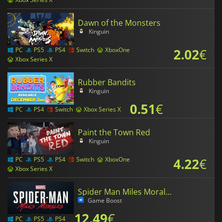
Dawn of the Monsters
Kinguin
2.02
€
PC
PS5
PS4
Switch
XboxOne
Xbox Series X
Rubber Bandits
Kinguin
0.51
€
PC
PS4
Switch
Xbox Series X
Paint the Town Red
Kinguin
4.22
€
PC
PS5
PS4
Switch
XboxOne
Xbox Series X
Spider Man Miles Morales
Game Boost
12.49
€
PC
PS5
PS4