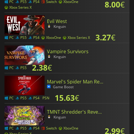
8.00
€
PC
PS5
PS4
Switch
XboxOne
Xbox Series X
Evil West
Kinguin
3.27
€
PC
PS5
PS4
XboxOne
Xbox Series X
Vampire Survivors
Kinguin
2.38
€
PC
PS5
Marvel's Spider Man Remastered
Game Boost
15.63
€
PC
PS5
PS4
PSN
TMNT Shredder's Revenge
Kinguin
2.99
€
PC
PS5
PS4
Switch
XboxOne
Xbox Series X