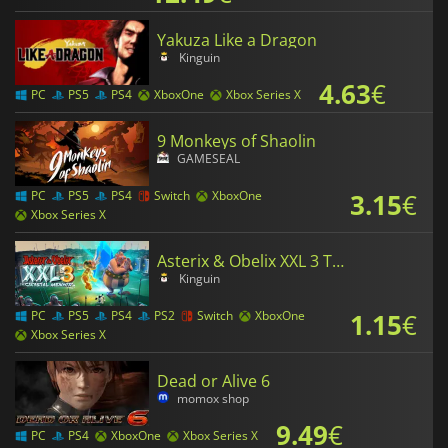
Yakuza Like a Dragon
Kinguin
4.63
€
PC
PS5
PS4
XboxOne
Xbox Series X
9 Monkeys of Shaolin
GAMESEAL
3.15
€
PC
PS5
PS4
Switch
XboxOne
Xbox Series X
Asterix & Obelix XXL 3 The Crystal Menhir
Kinguin
1.15
€
PC
PS5
PS4
PS2
Switch
XboxOne
Xbox Series X
Dead or Alive 6
momox shop
9.49
€
PC
PS4
XboxOne
Xbox Series X