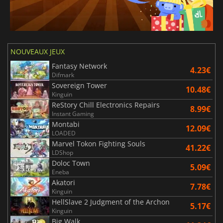
NOUVEAUX JEUX
Fantasy Network
4.23€
Difmark
Sovereign Tower
10.48€
Kinguin
ReStory Chill Electronics Repairs
8.99€
Instant Gaming
Montabi
12.09€
LOADED
Marvel Tokon Fighting Souls
41.22€
LDShop
Doloc Town
5.09€
Eneba
Akatori
7.78€
Kinguin
HellSlave 2 Judgment of the Archon
5.17€
Kinguin
Big Walk