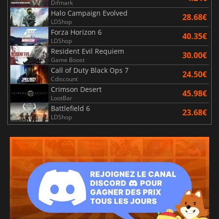
Difmark
Halo Campaign Evolved
28.68€
LDShop
Forza Horizon 6
40.35€
LDShop
Resident Evil Requiem
30.00€
Game Boost
Call of Duty Black Ops 7
24.50€
Cdiscount
Crimson Desert
45.98€
LootBar
Battlefield 6
23.68€
LDShop