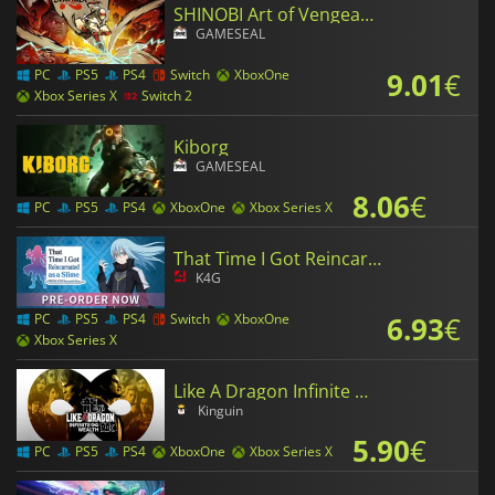
SHINOBI Art of Vengeance
GAMESEAL
9.01
€
PC
PS5
PS4
Switch
XboxOne
Xbox Series X
Switch 2
Kiborg
GAMESEAL
8.06
€
PC
PS5
PS4
XboxOne
Xbox Series X
That Time I Got Reincarnated as a Slime ISEKAI Chronicles
K4G
6.93
€
PC
PS5
PS4
Switch
XboxOne
Xbox Series X
Like A Dragon Infinite Wealth
Kinguin
5.90
€
PC
PS5
PS4
XboxOne
Xbox Series X