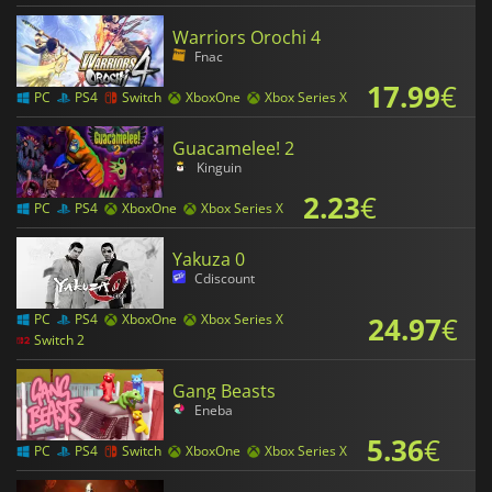
Warriors Orochi 4
Fnac
17.99
€
PC
PS4
Switch
XboxOne
Xbox Series X
Guacamelee! 2
Kinguin
2.23
€
PC
PS4
XboxOne
Xbox Series X
Yakuza 0
Cdiscount
24.97
€
PC
PS4
XboxOne
Xbox Series X
Switch 2
Gang Beasts
Eneba
5.36
€
PC
PS4
Switch
XboxOne
Xbox Series X