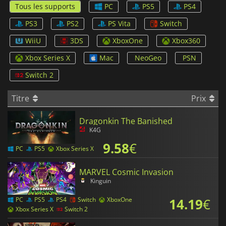
Tous les supports
PC
PS5
PS4
PS3
PS2
PS Vita
Switch
WiiU
3DS
XboxOne
Xbox360
Xbox Series X
Mac
NeoGeo
PSN
Switch 2
Titre
Prix
Dragonkin The Banished
K4G
9.58
€
PC
PS5
Xbox Series X
MARVEL Cosmic Invasion
Kinguin
14.19
€
PC
PS5
PS4
Switch
XboxOne
Xbox Series X
Switch 2