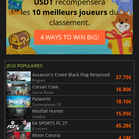
USDT
récompensera
les
10 meilleurs joueurs
du
classement.
4 WAYS TO WIN BIG!
JEUX POPULAIRES
Assassin's Creed Black Flag Resynced
37.75€
Kinguin
Corsair Cove
16.80€
Game Boost
Palworld
18.16€
Gamesplanet US
Mistfall Hunter
15.95€
LootBar
EA SPORTS FC 27
45.28€
E.Leclerc
Moon Corona
4.24€