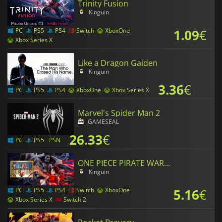
Trinity Fusion
Kinguin
1.09
€
PC
PS5
PS4
Switch
XboxOne
Xbox Series X
Like a Dragon Gaiden
Kinguin
3.36
€
PC
PS5
PS4
XboxOne
Xbox Series X
Marvel's Spider Man 2
GAMESEAL
26.33
€
PC
PS5
PSN
ONE PIECE PIRATE WARRIORS 4
Kinguin
5.16
€
PC
PS5
PS4
Switch
XboxOne
Xbox Series X
Switch 2