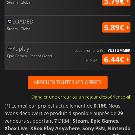
5.79€
Steam · Global
LOADED
5.89€
Steam · Global
Yuplay
-3% :
code promo
YU3SUMMER
Epic Games · Rest of World
6.44€
6.64€
AFFICHER TOUTES LES OFFRES
Signaler une erreur ou un retour d'expérience
(*) Le meilleur prix est actuellement de
0.16€
. Nous
avons découvert ce produit disponible auprès de
29
vendeurs supportant
7
DRM :
Steam, Epic Games,
Xbox Live, XBox Play Anywhere, Sony PSN, Nintendo