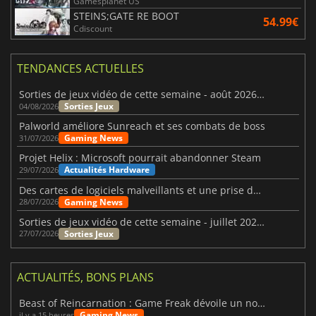
Gamesplanet US
STEINS;GATE RE BOOT
54.99€
Cdiscount
TENDANCES ACTUELLES
Sorties de jeux vidéo de cette semaine - août 2026 (semaine 32)
Sorties Jeux
04/08/2026
Palworld améliore Sunreach et ses combats de boss
Gaming News
31/07/2026
Projet Helix : Microsoft pourrait abandonner Steam
Actualités Hardware
29/07/2026
Des cartes de logiciels malveillants et une prise de contrôle de Discord ont touché Meccha Chameleon
Gaming News
28/07/2026
Sorties de jeux vidéo de cette semaine - juillet 2026 (semaine 31)
Sorties Jeux
27/07/2026
ACTUALITÉS, BONS PLANS
Beast of Reincarnation : Game Freak dévoile un nouveau pari
Gaming News
il y a 15 heures