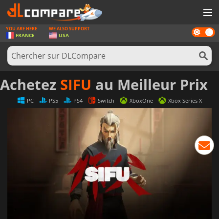
YOU ARE HERE
WE ALSO SUPPORT
Dark
JEUX
FRANCE
USA
mode
CARTES PRÉPAYÉES
LOGICIELS
Achetez
SIFU
au Meilleur Prix
CONCOURS
PC
PS5
PS4
Switch
XboxOne
Xbox Series X
MATÉRIEL
NEWS
SE CONNECTER OU S'INSCRIRE