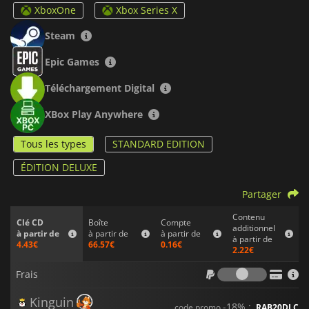
XboxOne
Xbox Series X
Le combat dans
SIFU
requiert également un certain équilibre.
Frapper un seul ennemi en appuyant sur un bouton est le
Steam
moyen le plus rapide de le vaincre, car les ennemis vous
envahissent de tous les côtés.
SIFU
exige une conscience
Epic Games
spatiale et des réflexes rapides. Vous devez utiliser votre
environnement à votre avantage en ramassant des bouteilles,
Téléchargement Digital
en envoyant des chaises à vos ennemis, en les jetant par-
dessus les rebords ou en les plaquant contre les murs. Vous
XBox Play Anywhere
pouvez aussi sauter par-dessus les tables ou courir sur les
murs pour éviter d'être acculé.
Tous les types
STANDARD EDITION
Vous échouerez probablement à de nombreuses reprises
ÉDITION DELUXE
dans
SIFU
, mais cela fait partie de sa conception. La maîtrise
du combat exige de la pratique et une vie entière de
Partager
dévotion, et
SIFU
a pour but de vous faire vivre cette
expérience.
Contenu
Boîte
Compte
Clé CD
additionnel
à partir de
à partir de
à partir de
à partir de
66.57€
0.16€
4.43€
2.22€
Frais
Frais
Kinguin
-18% :
code promo
RAB20DLC