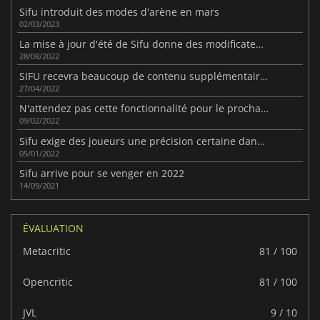
Sifu introduit des modes d'arène en mars
02/03/2023
La mise à jour d'été de Sifu donne des modificateurs et des costumes de film
28/08/2022
SIFU recevra beaucoup de contenu supplémentaire cette année.
27/04/2022
N'attendez pas cette fonctionnalité pour le prochain DLC de SIFU.
09/02/2022
Sifu exige des joueurs une précision certaine dans les combats
05/01/2022
Sifu arrive pour se venger en 2022
14/09/2021
ÉVALUATION
Metacritic
81 / 100
Opencritic
81 / 100
JVL
9 / 10