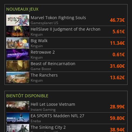
NOUVEAUX JEUX
Marvel Tokon Fighting Souls
46.73€
Gamesplanet US
HellSlave II Judgment of the Archon
5.61€
Kinguin
Big Walk
11.34€
Kinguin
Retrowave 2
0.61€
Kinguin
Beast of Reincarnation
31.60€
Game Boost
The Ranchers
13.62€
Kinguin
BIENTÔT DISPONIBLE
Hell Let Loose Vietnam
28.99€
Instant Gaming
EA SPORTS Madden NFL 27
59.80€
Eneba
The Sinking City 2
38.94€