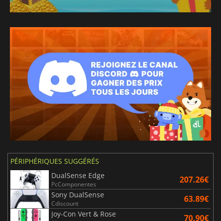
PÉRIPHÉRIQUES SUGGÉRÉS
DualSense Edge
207.26€
PcComponentes
Sony DualSense
63.89€
Cdiscount
Joy-Con Vert & Rose
70.90€