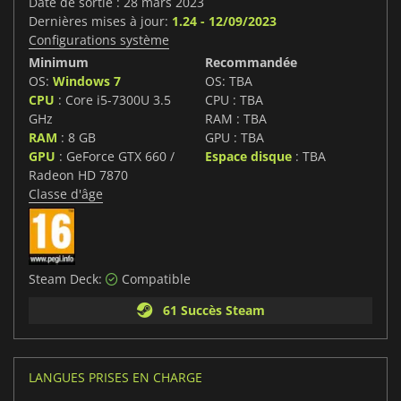
Date de sortie : 28 mars 2023
Dernières mises à jour:
1.24 - 12/09/2023
Configurations système
Minimum
Recommandée
OS:
Windows 7
OS: TBA
CPU
: Core i5-7300U 3.5
CPU : TBA
GHz
RAM : TBA
RAM
: 8 GB
GPU : TBA
GPU
: GeForce GTX 660 /
Espace disque
: TBA
Radeon HD 7870
Classe d'âge
Steam Deck:
Compatible
61 Succès Steam
LANGUES PRISES EN CHARGE