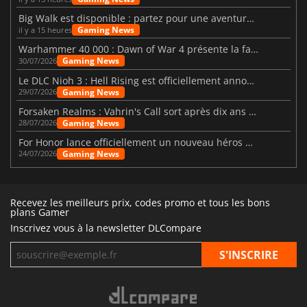
Big Walk est disponible : partez pour une aventure entre amis
Gaming News
il y a 15 heures
Warhammer 40 000 : Dawn of War 4 présente la faction des Nécrons
Gaming News
30/07/2026
Le DLC Nioh 3 : Hell Rising est officiellement annoncé
Gaming News
29/07/2026
Forsaken Realms : Vahrin's Call sort après dix ans de développement
Gaming News
28/07/2026
For Honor lance officiellement un nouveau héros nommé Arakure
Gaming News
24/07/2026
Recevez les meilleurs prix, codes promo et tous les bons
plans Gamer
Inscrivez vous à la newsletter DLCompare