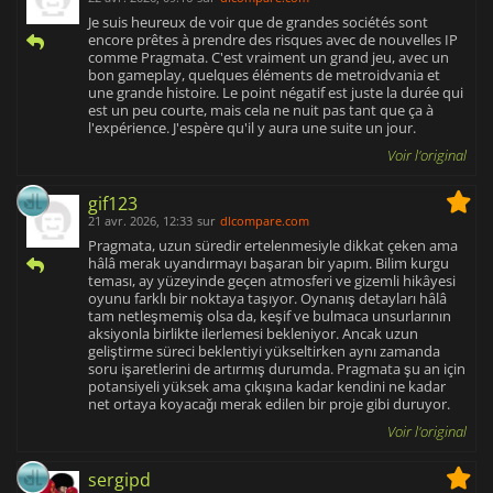
Je suis heureux de voir que de grandes sociétés sont
encore prêtes à prendre des risques avec de nouvelles IP
comme Pragmata. C'est vraiment un grand jeu, avec un
bon gameplay, quelques éléments de metroidvania et
une grande histoire. Le point négatif est juste la durée qui
est un peu courte, mais cela ne nuit pas tant que ça à
l'expérience. J'espère qu'il y aura une suite un jour.
Voir l'original
gif123
21 avr. 2026, 12:33
sur
dlcompare.com
Pragmata, uzun süredir ertelenmesiyle dikkat çeken ama
hâlâ merak uyandırmayı başaran bir yapım. Bilim kurgu
teması, ay yüzeyinde geçen atmosferi ve gizemli hikâyesi
oyunu farklı bir noktaya taşıyor. Oynanış detayları hâlâ
tam netleşmemiş olsa da, keşif ve bulmaca unsurlarının
aksiyonla birlikte ilerlemesi bekleniyor. Ancak uzun
geliştirme süreci beklentiyi yükseltirken aynı zamanda
soru işaretlerini de artırmış durumda. Pragmata şu an için
potansiyeli yüksek ama çıkışına kadar kendini ne kadar
net ortaya koyacağı merak edilen bir proje gibi duruyor.
Voir l'original
sergipd