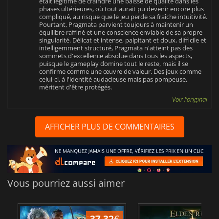
était légitime de craindre une baisse de qualité dans les
phases ultérieures, où tout aurait pu devenir encore plus
compliqué, au risque que le jeu perde sa fraîche intuitivité.
Pourtant, Pragmata parvient toujours à maintenir un
équilibre raffiné et une conscience enviable de sa propre
singularité. Délicat et intense, palpitant et doux, difficile et
intelligemment structuré, Pragmata n'atteint pas des
sommets d'excellence absolue dans tous les aspects,
puisque le gameplay domine tout le reste, mais il se
confirme comme une œuvre de valeur. Des jeux comme
celui-ci, à l'identité audacieuse mais pas pompeuse,
méritent d'être protégés.
Voir l'original
AFFICHER PLUS DE COMMENTAIRES
Vous pourriez aussi aimer
37.32
€
1