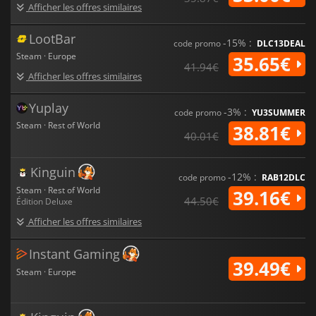
Afficher les offres similaires
LootBar
-15% :
code promo
DLC13DEAL
Steam · Europe
35.65€
41.94€
Afficher les offres similaires
Yuplay
-3% :
code promo
YU3SUMMER
Steam · Rest of World
38.81€
40.01€
Kinguin
-12% :
code promo
RAB12DLC
Steam · Rest of World
39.16€
44.50€
Édition Deluxe
Afficher les offres similaires
Instant Gaming
39.49€
Steam · Europe