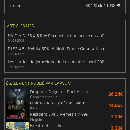
Steam
30490
/ 1098
ARTICLES LIÉS
NVIDIA DLSS 4.5 Ray Reconstruction arrive en août
04/06/2026
DLSS 4.5 : Nvidia SDK et Multi Frame Generation dynamique
22/04/2026
Les sorties de jeux vidéo de la semaine - avril 2026 (semaine 16)
13/04/2026
ÉGALEMENT PUBLIÉ PAR CAPCOM
Dragon's Dogma II Dark Arisen
26.24€
Gamesplanet UK
Onimusha Way of the Sword
44.06€
K4G
Resident Evil 3 Nemesis (1999)
3.20€
Kinguin
Breath of Fire IV
3.30€