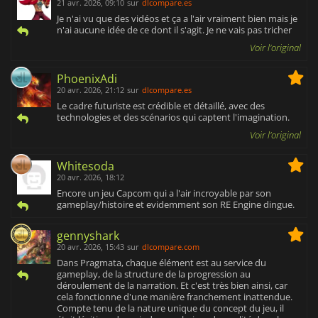
21 avr. 2026, 09:10
sur
dlcompare.es
Je n'ai vu que des vidéos et ça a l'air vraiment bien mais je
n'ai aucune idée de ce dont il s'agit. Je ne vais pas tricher
Voir l'original
PhoenixAdi
20 avr. 2026, 21:12
sur
dlcompare.es
Le cadre futuriste est crédible et détaillé, avec des
technologies et des scénarios qui captent l'imagination.
Voir l'original
Whitesoda
20 avr. 2026, 18:12
Encore un jeu Capcom qui a l'air incroyable par son
gameplay/histoire et evidemment son RE Engine dingue.
gennyshark
20 avr. 2026, 15:43
sur
dlcompare.com
Dans Pragmata, chaque élément est au service du
gameplay, de la structure de la progression au
déroulement de la narration. Et c'est très bien ainsi, car
cela fonctionne d'une manière franchement inattendue.
Compte tenu de la nature unique du concept du jeu, il