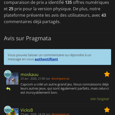
comparaison de prix a identifié
135
offres numériques
et
25
prix pour la version physique. De plus, notre
plateforme présente les avis des utilisateurs, avec
43
commentaires déjà partagés.
Avis sur Pragmata
Vous pouvez laisser un commentaire ou répondre à un
message en vous
authentifiant
moskauu
23 avr. 2026, 21:00
sur
dlcompare.es
Capcom a créé un autre grand jeu. Nous connaissons déjà
leurs autres jeux, qui sont également parfaits, mais celui-ci
est incroyablement bon.
Voir l'original
VicksB
23 avr. 2026, 14:18
sur
dlcompare.es