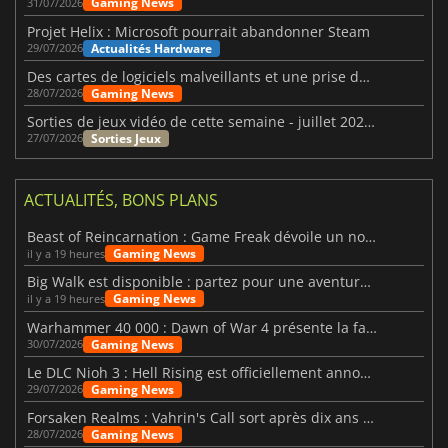
Gaming News
31/07/2026
Projet Helix : Microsoft pourrait abandonner Steam
Actualités Hardware
29/07/2026
Des cartes de logiciels malveillants et une prise de contrôle de Discord ont touché Meccha Chameleon
Gaming News
28/07/2026
Sorties de jeux vidéo de cette semaine - juillet 2026 (semaine 31)
Sorties Jeux
27/07/2026
ACTUALITÉS, BONS PLANS
Beast of Reincarnation : Game Freak dévoile un nouveau pari
Gaming News
il y a 19 heures
Big Walk est disponible : partez pour une aventure entre amis
Gaming News
il y a 19 heures
Warhammer 40 000 : Dawn of War 4 présente la faction des Nécrons
Gaming News
30/07/2026
Le DLC Nioh 3 : Hell Rising est officiellement annoncé
Gaming News
29/07/2026
Forsaken Realms : Vahrin's Call sort après dix ans de développement
Gaming News
28/07/2026