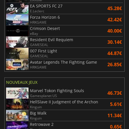
EA SPORTS FC 27
45.28€
E.Leclerc
Forza Horizon 6
42.42€
HRKGAME
Crimson Desert
40.00€
eBay
Resident Evil Requiem
30.14€
GAMESEAL
007 First Light
44.87€
GAMESEAL
Avatar Legends The Fighting Game
26.85€
HRKGAME
NOUVEAUX JEUX
Marvel Tokon Fighting Souls
46.73€
Gamesplanet US
HellSlave II Judgment of the Archon
5.61€
Kinguin
Big Walk
11.34€
Kinguin
Retrowave 2
0.65€