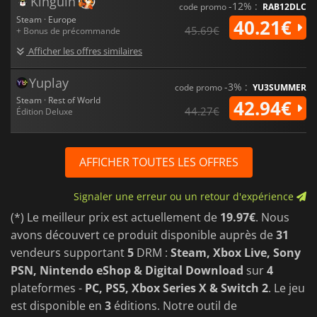
Kinguin
-12% :
code promo
RAB12DLC
Steam · Europe
40.21€
45.69€
+ Bonus de précommande
Afficher les offres similaires
Yuplay
-3% :
code promo
YU3SUMMER
Steam · Rest of World
42.94€
44.27€
Édition Deluxe
AFFICHER TOUTES LES OFFRES
Signaler une erreur ou un retour d'expérience
(*) Le meilleur prix est actuellement de
19.97€
. Nous
avons découvert ce produit disponible auprès de
31
vendeurs supportant
5
DRM :
Steam, Xbox Live, Sony
PSN, Nintendo eShop & Digital Download
sur
4
plateformes -
PC, PS5, Xbox Series X & Switch 2
. Le jeu
est disponible en
3
éditions. Notre outil de