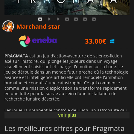
31.63
€
Marchand star
33.00
€
39.49
€
PRAGMATA
est un jeu d'action-aventure de science-fiction
axé sur l'histoire, qui plonge les joueurs dans un voyage
visuellement saisissant et chargé d'émotion sur la Lune. Le
jeu se déroule dans un monde futur proche où la technologie
avancée et l'intelligence artificielle ont remodelé l'ambition
humaine et conduit à une catastrophe. Ce qui commence
comme une mission d'exploration se transforme rapidement
en une lutte pour la survie au sein d'une installation de
recherche lunaire désertée.
Les joueurs prennent le contrôle de Hugh, un astronaute qui
Voir plus
se retrouve échoué après un incident mystérieux, et de
Diana, une androïde dotée d'une intelligence et de capacités
Les meilleures offres pour Pragmata
extraordinaires. Leur partenariat est au cœur de l'expérience,
tant dans le gameplay que dans le récit. Alors que Hugh