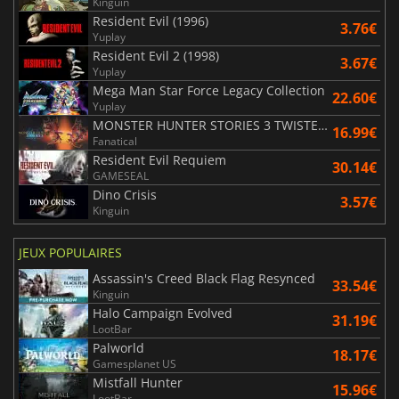
Kinguin
Resident Evil (1996)
3.76€
Yuplay
Resident Evil 2 (1998)
3.67€
Yuplay
Mega Man Star Force Legacy Collection
22.60€
Yuplay
MONSTER HUNTER STORIES 3 TWISTED REFLECTION
16.99€
Fanatical
Resident Evil Requiem
30.14€
GAMESEAL
Dino Crisis
3.57€
Kinguin
JEUX POPULAIRES
Assassin's Creed Black Flag Resynced
33.54€
Kinguin
Halo Campaign Evolved
31.19€
LootBar
Palworld
18.17€
Gamesplanet US
Mistfall Hunter
15.96€
LootBar