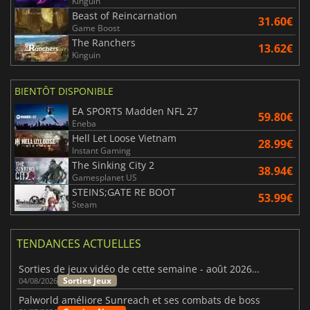
Kinguin
Beast of Reincarnation
31.60€
Game Boost
The Ranchers
13.62€
Kinguin
BIENTÔT DISPONIBLE
EA SPORTS Madden NFL 27
59.80€
Eneba
Hell Let Loose Vietnam
28.99€
Instant Gaming
The Sinking City 2
38.94€
Gamesplanet US
STEINS;GATE RE BOOT
53.99€
Steam
TENDANCES ACTUELLES
Sorties de jeux vidéo de cette semaine - août 2026 (semaine 32)
Sorties Jeux
04/08/2026
Palworld améliore Sunreach et ses combats de boss