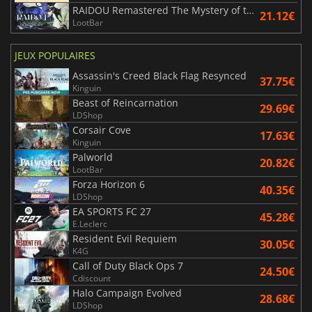
RAIDOU Remastered The Mystery of the Soulless Army
21.12€
LootBar
JEUX POPULAIRES
Assassin's Creed Black Flag Resynced
37.75€
Kinguin
Beast of Reincarnation
29.69€
LDShop
Corsair Cove
17.63€
Kinguin
Palworld
20.82€
LootBar
Forza Horizon 6
40.35€
LDShop
EA SPORTS FC 27
45.28€
E.Leclerc
Resident Evil Requiem
30.05€
K4G
Call of Duty Black Ops 7
24.50€
Cdiscount
Halo Campaign Evolved
28.68€
LDShop