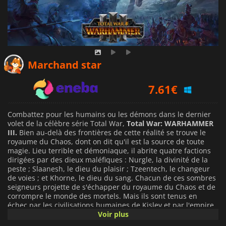
6.87
€
Marchand star
7.61
€
8.39
€
Combattez pour les humains ou les démons dans le dernier
volet de la célèbre série Total War,
Total War: WARHAMMER
III.
Bien au-delà des frontières de cette réalité se trouve le
royaume du Chaos, dont on dit qu'il est la source de toute
magie. Lieu terrible et démoniaque, il abrite quatre factions
dirigées par des dieux maléfiques : Nurgle, la divinité de la
peste ; Slaanesh, le dieu du plaisir ; Tzeentech, le changeur
de voies ; et Khorne, le dieu du sang. Chacun de ces sombres
seigneurs projette de s'échapper du royaume du Chaos et de
corrompre le monde des mortels. Mais ils sont tenus en
échec par les civilisations humaines de Kislev et par l'empire
de Grand Cathay. Chacun d'entre eux va pénétrer dans le
Voir plus
royaume du Chaos, mener la bataille contre les démons et,