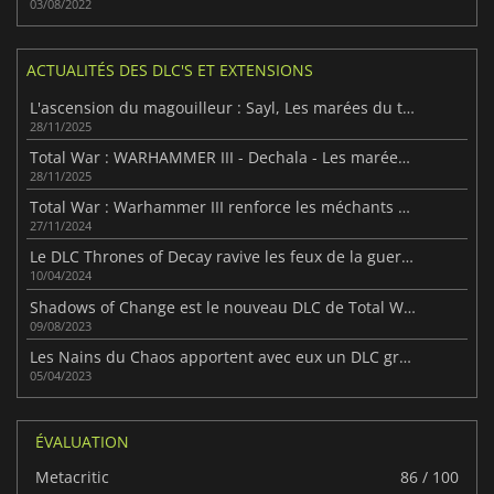
03/08/2022
ACTUALITÉS DES DLC'S ET EXTENSIONS
L'ascension du magouilleur : Sayl, Les marées du tourment
28/11/2025
Total War : WARHAMMER III - Dechala - Les marées du tourment
28/11/2025
Total War : Warhammer III renforce les méchants avec Omens of Destruction
27/11/2024
Le DLC Thrones of Decay ravive les feux de la guerre dans Total War : Warhammer III
10/04/2024
Shadows of Change est le nouveau DLC de Total War : Warhammer III
09/08/2023
Les Nains du Chaos apportent avec eux un DLC gratuit
05/04/2023
ÉVALUATION
Metacritic
86 / 100