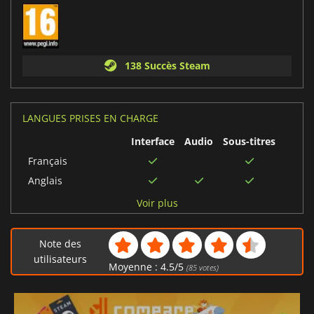
138 Succès Steam
LANGUES PRISES EN CHARGE
Interface
Audio
Sous-titres
Français
Anglais
Chinois traditionnel
Voir plus
Allemand
Tchèque
Note des
Coréen
utilisateurs
Moyenne :
4.5
/
5
(
85
votes)
Turc
Portugais brésilien