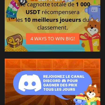
Polonais
Une cagnotte totale de
1 000
Espagnol
USDT
récompensera
Italien
les
10 meilleurs joueurs
du
Chinois simplifié
classement.
Russe
4 WAYS TO WIN BIG!