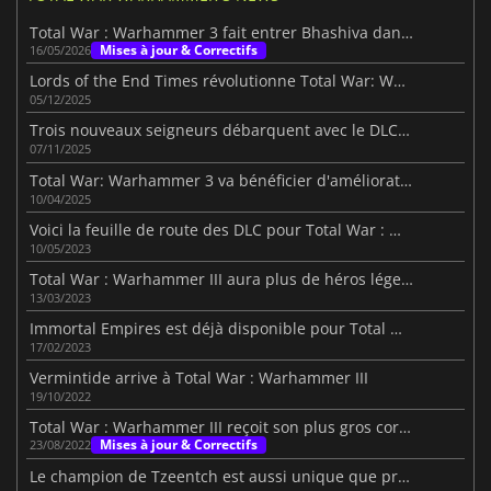
Total War : Warhammer 3 fait entrer Bhashiva dans la bataille
Mises à jour & Correctifs
16/05/2026
Lords of the End Times révolutionne Total War: Warhammer III
05/12/2025
Trois nouveaux seigneurs débarquent avec le DLC Tides of Torment
07/11/2025
Total War: Warhammer 3 va bénéficier d'améliorations pour son IA
10/04/2025
Voici la feuille de route des DLC pour Total War : Warhammer III
10/05/2023
Total War : Warhammer III aura plus de héros légendaires
13/03/2023
Immortal Empires est déjà disponible pour Total War : Warhammer III
17/02/2023
Vermintide arrive à Total War : Warhammer III
19/10/2022
Total War : Warhammer III reçoit son plus gros correctif
Mises à jour & Correctifs
23/08/2022
Le champion de Tzeentch est aussi unique que prévu dans Total War : Warhammer III