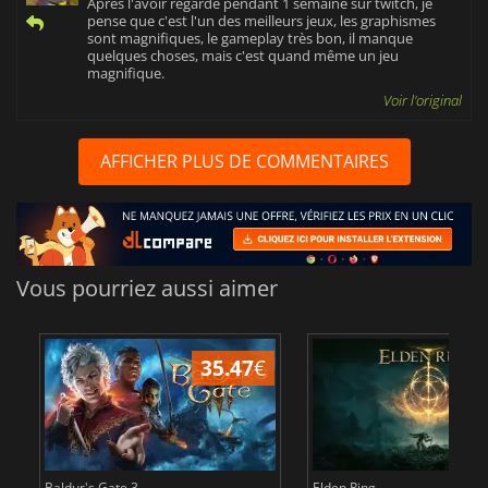
Après l'avoir regardé pendant 1 semaine sur twitch, je
pense que c'est l'un des meilleurs jeux, les graphismes
sont magnifiques, le gameplay très bon, il manque
quelques choses, mais c'est quand même un jeu
magnifique.
Voir l'original
AFFICHER PLUS DE COMMENTAIRES
Vous pourriez aussi aimer
35.47
€
2
Baldur's Gate 3
Elden Ring