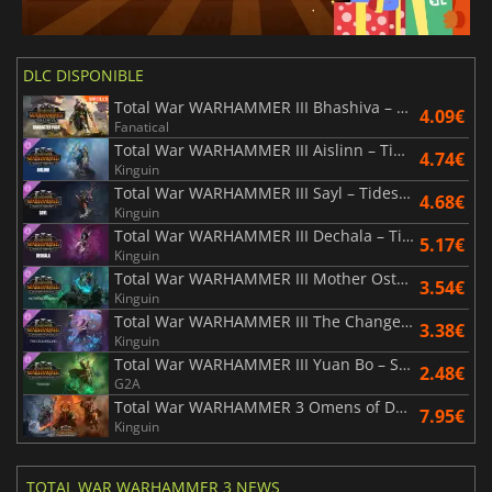
DLC DISPONIBLE
Total War WARHAMMER III Bhashiva – Character Pack
4.09€
Fanatical
Total War WARHAMMER III Aislinn – Tides of Torment
4.74€
Kinguin
Total War WARHAMMER III Sayl – Tides of Torment
4.68€
Kinguin
Total War WARHAMMER III Dechala – Tides of Torment
5.17€
Kinguin
Total War WARHAMMER III Mother Ostankya – Shadows of Change
3.54€
Kinguin
Total War WARHAMMER III The Changeling – Shadows of Change
3.38€
Kinguin
Total War WARHAMMER III Yuan Bo – Shadows of Change
2.48€
G2A
Total War WARHAMMER 3 Omens of Destruction
7.95€
Kinguin
TOTAL WAR WARHAMMER 3 NEWS