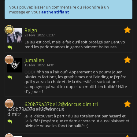
Vous pouvez laisser un commentaire ou répondre à un
message en vous
authentifiant
Reign
23 févr. 2022, 03:37
Le jeu est cool, mais le fait qu'il soit protégé par Denuvo
rend les performances in game vraiment boiteuses...
Jumalien
15 févr. 2022, 14:01
OOOHhhh sa a l'air ouf ! Apparement on pourra jouer
plusieurs factions, les graphismes ont l'air dingue j'epère
qu'il y aura du choix et de la diversité et surtout une
campagne qui vaut le coup et un multi bien buildé ! Hâte
d"y jouer !
620b79a37be12@dorcus dimitri
15 févr. 2022, 11:10
Je l'ai découvert à partir du jeu totalement par hasard et
j'ai kiffé ! J'espère que ce dernier sera tout aussi plaisant et
plein de nouvelles fonctionnalités :)