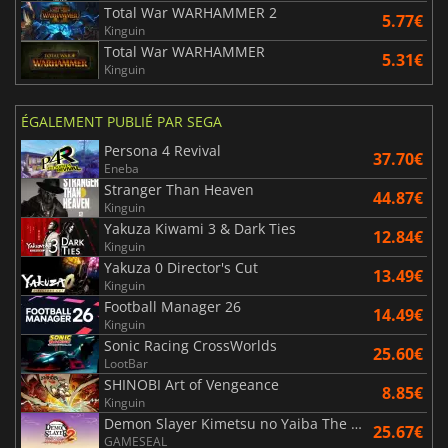
Total War WARHAMMER 2
5.77€
Kinguin
Total War WARHAMMER
5.31€
Kinguin
ÉGALEMENT PUBLIÉ PAR SEGA
Persona 4 Revival
37.70€
Eneba
Stranger Than Heaven
44.87€
Kinguin
Yakuza Kiwami 3 & Dark Ties
12.84€
Kinguin
Yakuza 0 Director's Cut
13.49€
Kinguin
Football Manager 26
14.49€
Kinguin
Sonic Racing CrossWorlds
25.60€
LootBar
SHINOBI Art of Vengeance
8.85€
Kinguin
Demon Slayer Kimetsu no Yaiba The Hinokami Chronicles 2
25.67€
GAMESEAL