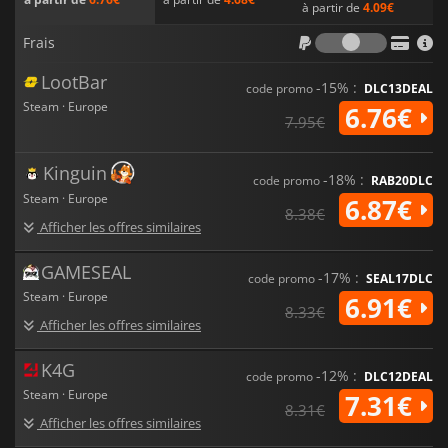
à partir de
4.09€
Frais
Frais
LootBar
-15% :
code promo
DLC13DEAL
Steam · Europe
6.76€
7.95€
Kinguin
-18% :
code promo
RAB20DLC
Steam · Europe
6.87€
8.38€
Afficher les offres similaires
GAMESEAL
-17% :
code promo
SEAL17DLC
Steam · Europe
6.91€
8.33€
Afficher les offres similaires
K4G
-12% :
code promo
DLC12DEAL
Steam · Europe
7.31€
8.31€
Afficher les offres similaires