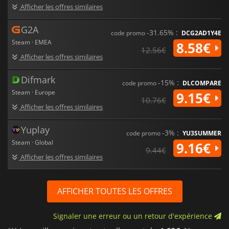
Afficher les offres similaires
G2A
-31.65% :
code promo
DCG2AD1Y4E
Steam · EMEA
8.58€
12.56€
Afficher les offres similaires
Difmark
-15% :
code promo
DLCOMPARE
Steam · Europe
9.15€
10.76€
Afficher les offres similaires
Yuplay
-3% :
code promo
YU3SUMMER
Steam · Global
9.16€
9.44€
Afficher les offres similaires
AFFICHER TOUTES LES OFFRES
Signaler une erreur ou un retour d'expérience