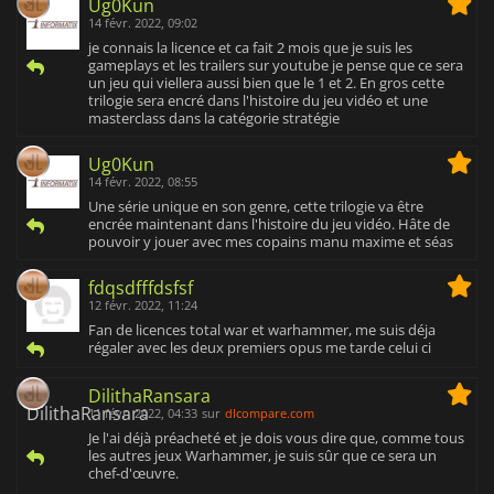
Ug0Kun
14 févr. 2022, 09:02
je connais la licence et ca fait 2 mois que je suis les
gameplays et les trailers sur youtube je pense que ce sera
un jeu qui viellera aussi bien que le 1 et 2. En gros cette
trilogie sera encré dans l'histoire du jeu vidéo et une
masterclass dans la catégorie stratégie
Ug0Kun
14 févr. 2022, 08:55
Une série unique en son genre, cette trilogie va être
encrée maintenant dans l'histoire du jeu vidéo. Hâte de
pouvoir y jouer avec mes copains manu maxime et séas
fdqsdfffdsfsf
12 févr. 2022, 11:24
Fan de licences total war et warhammer, me suis déja
régaler avec les deux premiers opus me tarde celui ci
DilithaRansara
11 févr. 2022, 04:33
sur
dlcompare.com
Je l'ai déjà préacheté et je dois vous dire que, comme tous
les autres jeux Warhammer, je suis sûr que ce sera un
chef-d'œuvre.