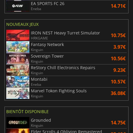
EA SPORTS FC 26
14.71€
Eneba
NOUVEAUX JEUX
IRON NEST Heavy Turret Simulator
10.75€
HRKGAME
Fantasy Network
3.97€
Kinguin
Sovereign Tower
10.56€
Kinguin
ReStory Chill Electronics Repairs
9.23€
Kinguin
Montabi
10.57€
Eneba
Marvel Tokon Fighting Souls
36.08€
Kinguin
BIENTÔT DISPONIBLE
Grounded
14.75€
Kinguin
Elder Scrolls 4 Oblivion Remastered