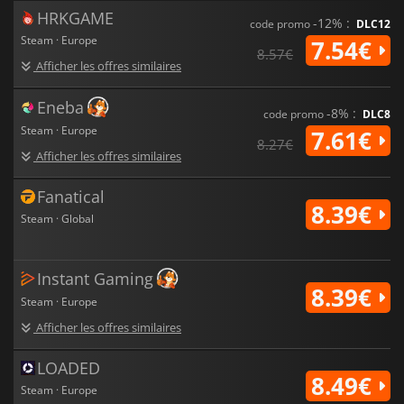
HRKGAME
-12% :
code promo
DLC12
Steam · Europe
7.54€
8.57€
Afficher les offres similaires
Eneba
-8% :
code promo
DLC8
Steam · Europe
7.61€
8.27€
Afficher les offres similaires
Fanatical
8.39€
Steam · Global
Instant Gaming
8.39€
Steam · Europe
Afficher les offres similaires
LOADED
8.49€
Steam · Europe