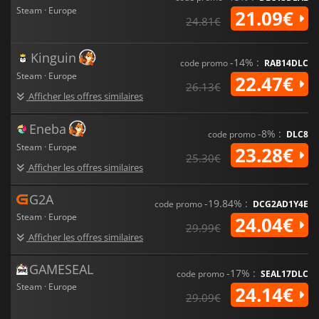
Steam · Europe
21.09€
24.81€
Kinguin
-14% :
code promo
RAB14DLC
Steam · Europe
22.47€
26.13€
Afficher les offres similaires
Eneba
-8% :
code promo
DLC8
Steam · Europe
23.28€
25.30€
Afficher les offres similaires
G2A
-19.84% :
code promo
DCG2AD1Y4E
Steam · Europe
24.04€
29.99€
Afficher les offres similaires
GAMESEAL
-17% :
code promo
SEAL17DLC
Steam · Europe
24.14€
29.09€