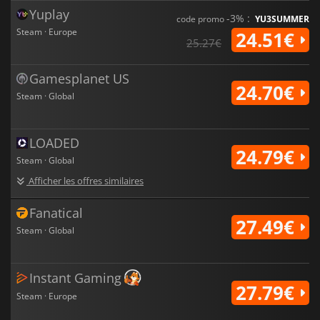
Yuplay
-3% :
code promo
YU3SUMMER
Steam · Europe
24.51€
25.27€
Gamesplanet US
24.70€
Steam · Global
LOADED
24.79€
Steam · Global
Afficher les offres similaires
Fanatical
27.49€
Steam · Global
Instant Gaming
27.79€
Steam · Europe