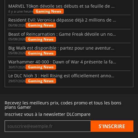
MARVEL Tōkon dévoile ses débuts et sa feuille de route
Gaming News
il y a une heure
Resident Evil: Veronica dépasse déjà 2 millions de wishlists
Gaming News
06/08/2026
Beast of Reincarnation : Game Freak dévoile un nouveau pari
Gaming News
05/08/2026
Big Walk est disponible : partez pour une aventure entre amis
Gaming News
05/08/2026
Warhammer 40 000 : Dawn of War 4 présente la faction des Nécrons
Gaming News
30/07/2026
Le DLC Nioh 3 : Hell Rising est officiellement annoncé
Gaming News
29/07/2026
Recevez les meilleurs prix, codes promo et tous les bons
plans Gamer
Inscrivez vous à la newsletter DLCompare