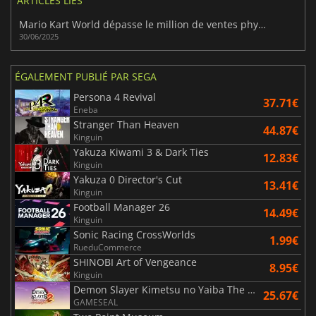
ARTICLES LIÉS
Mario Kart World dépasse le million de ventes physiques rien qu'au Japon
30/06/2025
ÉGALEMENT PUBLIÉ PAR SEGA
Persona 4 Revival
37.71€
Eneba
Stranger Than Heaven
44.87€
Kinguin
Yakuza Kiwami 3 & Dark Ties
12.83€
Kinguin
Yakuza 0 Director's Cut
13.41€
Kinguin
Football Manager 26
14.49€
Kinguin
Sonic Racing CrossWorlds
1.99€
RueduCommerce
SHINOBI Art of Vengeance
8.95€
Kinguin
Demon Slayer Kimetsu no Yaiba The Hinokami Chronicles 2
25.67€
GAMESEAL