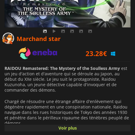
22.47
€
Marchand star
23.28
€
27.79
€
RAIDOU Remastered: The Mystery of the Soulless Army
est
un jeu d'action et d'aventure qui se déroule au Japon, au
début du XXe siècle. Le jeu suit le protagoniste, Raidou
Kuzunoha, un jeune détective capable d'invoquer et de
commander des démons.
Chargé de résoudre une étrange affaire d'enlèvement qui
dégénère rapidement en une conspiration nationale, Raidou
navigue dans les rues historiques de Tokyo des années 1930
et pénètre dans le périlleux royaume des ténèbres peuplé de
démons.
Voir plus
Dans cette version remastérisée, les joueurs peuvent