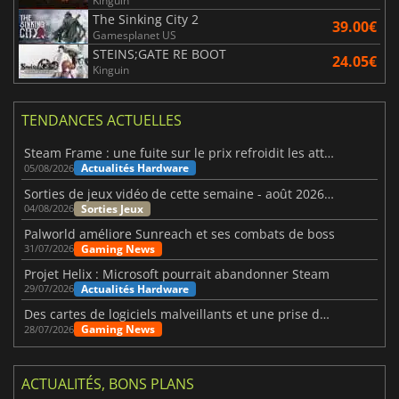
Kinguin
The Sinking City 2
39.00€
Gamesplanet US
STEINS;GATE RE BOOT
24.05€
Kinguin
TENDANCES ACTUELLES
Steam Frame : une fuite sur le prix refroidit les attentes VR
Actualités Hardware
05/08/2026
Sorties de jeux vidéo de cette semaine - août 2026 (semaine 32)
Sorties Jeux
04/08/2026
Palworld améliore Sunreach et ses combats de boss
Gaming News
31/07/2026
Projet Helix : Microsoft pourrait abandonner Steam
Actualités Hardware
29/07/2026
Des cartes de logiciels malveillants et une prise de contrôle de Discord ont touché Meccha Chameleon
Gaming News
28/07/2026
ACTUALITÉS, BONS PLANS