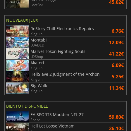
45.02€
LootBar
NOUVEAUX JEUX
ReStory Chill Electronics Repairs
6.76€
Kinguin
Montabi
12.09€
LOADED
Marvel Tokon Fighting Souls
41.22€
LDShop
Akatori
6.09€
Kinguin
HellSlave 2 Judgment of the Archon
5.25€
Kinguin
Big Walk
11.34€
Kinguin
BIENTÔT DISPONIBLE
EA SPORTS Madden NFL 27
59.80€
Eneba
Hell Let Loose Vietnam
26.10€