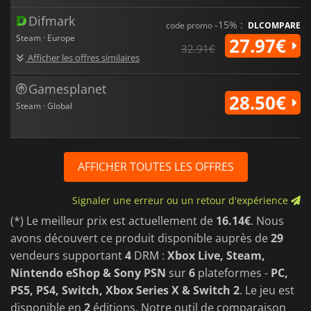
Difmark
-15% :
code promo
DLCOMPARE
Steam · Europe
27.97€
32.91€
Afficher les offres similaires
Gamesplanet
28.50€
Steam · Global
AFFICHER TOUTES LES OFFRES
Signaler une erreur ou un retour d'expérience
(*) Le meilleur prix est actuellement de
16.14€
. Nous
avons découvert ce produit disponible auprès de
29
vendeurs supportant
4
DRM :
Xbox Live, Steam,
Nintendo eShop & Sony PSN
sur
6
plateformes -
PC,
PS5, PS4, Switch, Xbox Series X & Switch 2
. Le jeu est
disponible en
2
éditions. Notre outil de comparaison