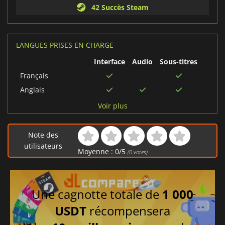
42 Succès Steam
LANGUES PRISES EN CHARGE
Interface
Audio
Sous-titres
Français
Anglais
Chinois simplifié
Voir plus
Chinois traditionnel
Japonais
Note des
Allemand
utilisateurs
Moyenne :
0
/
5
(
0
votes)
Espagnol
Italien
Une cagnotte totale de
1 000
USDT
récompensera