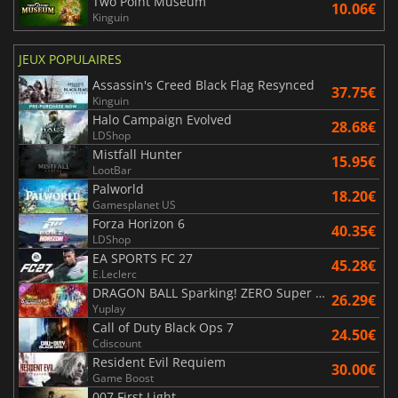
Two Point Museum
10.06€
Kinguin
JEUX POPULAIRES
Assassin's Creed Black Flag Resynced
37.75€
Kinguin
Halo Campaign Evolved
28.68€
LDShop
Mistfall Hunter
15.95€
LootBar
Palworld
18.20€
Gamesplanet US
Forza Horizon 6
40.35€
LDShop
EA SPORTS FC 27
45.28€
E.Leclerc
DRAGON BALL Sparking! ZERO Super Limit Breaking NEO
26.29€
Yuplay
Call of Duty Black Ops 7
24.50€
Cdiscount
Resident Evil Requiem
30.00€
Game Boost
007 First Light