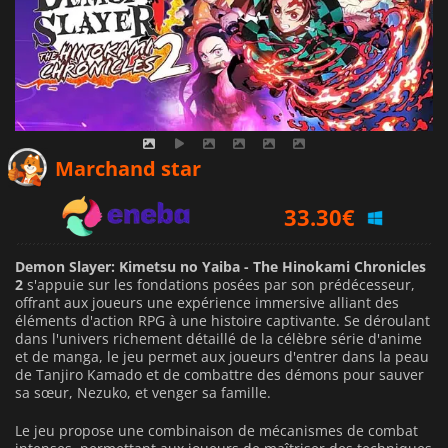
27.33
€
Marchand star
33.30
€
33.69
€
Demon Slayer: Kimetsu no Yaiba - The Hinokami Chronicles
2
s'appuie sur les fondations posées par son prédécesseur,
offrant aux joueurs une expérience immersive alliant des
éléments d'action RPG à une histoire captivante. Se déroulant
dans l'univers richement détaillé de la célèbre série d'anime
et de manga, le jeu permet aux joueurs d'entrer dans la peau
de Tanjiro Kamado et de combattre des démons pour sauver
sa sœur, Nezuko, et venger sa famille.
Le jeu propose une combinaison de mécanismes de combat