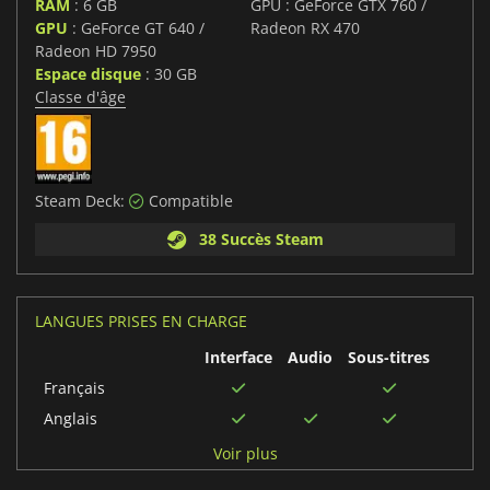
RAM
: 6 GB
GPU : GeForce GTX 760 /
GPU
: GeForce GT 640 /
Radeon RX 470
Radeon HD 7950
Espace disque
: 30 GB
Classe d'âge
Steam Deck:
Compatible
38 Succès Steam
LANGUES PRISES EN CHARGE
Interface
Audio
Sous-titres
Français
Anglais
Japonais
Voir plus
Espagnol