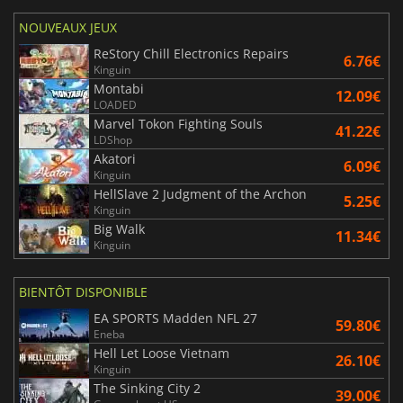
NOUVEAUX JEUX
ReStory Chill Electronics Repairs
6.76€
Kinguin
Montabi
12.09€
LOADED
Marvel Tokon Fighting Souls
41.22€
LDShop
Akatori
6.09€
Kinguin
HellSlave 2 Judgment of the Archon
5.25€
Kinguin
Big Walk
11.34€
Kinguin
BIENTÔT DISPONIBLE
EA SPORTS Madden NFL 27
59.80€
Eneba
Hell Let Loose Vietnam
26.10€
Kinguin
The Sinking City 2
39.00€