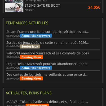
Gamesplanet US
STEINS;GATE RE BOOT
24.05€
Kinguin
TENDANCES ACTUELLES
Steam Frame : une fuite sur le prix refroidit les attentes VR
Actualités Hardware
05/08/2026
Sorties de jeux vidéo de cette semaine - août 2026 (semaine 32)
Sorties Jeux
04/08/2026
Palworld améliore Sunreach et ses combats de boss
Gaming News
31/07/2026
Projet Helix : Microsoft pourrait abandonner Steam
Actualités Hardware
29/07/2026
Des cartes de logiciels malveillants et une prise de contrôle de Discord ont touché Meccha Chameleon
Gaming News
28/07/2026
ACTUALITÉS, BONS PLANS
MARVEL Tōkon dévoile ses débuts et sa feuille de route
Gaming News
il y a une heure