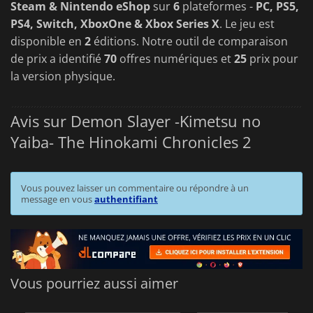
Steam & Nintendo eShop
sur
6
plateformes -
PC, PS5,
PS4, Switch, XboxOne & Xbox Series X
. Le jeu est
disponible en
2
éditions. Notre outil de comparaison
de prix a identifié
70
offres numériques et
25
prix pour
la version physique.
Avis sur Demon Slayer -Kimetsu no
Yaiba- The Hinokami Chronicles 2
Vous pouvez laisser un commentaire ou répondre à un
message en vous
authentifiant
Vous pourriez aussi aimer