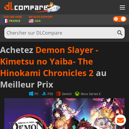
YOU ARE HERE
WE ALSO SUPPORT
Dark
JEUX
FRANCE
USA
mode
CARTES PRÉPAYÉES
LOGICIELS
Achetez
Demon Slayer -
CONCOURS
Kimetsu no Yaiba- The
MATÉRIEL
Hinokami Chronicles 2
au
NEWS
Meilleur Prix
SE CONNECTER OU S'INSCRIRE
PC
PS5
Switch
Xbox Series X