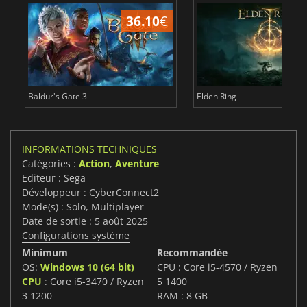
36.10
€
Baldur's Gate 3
Elden Ring
INFORMATIONS TECHNIQUES
Catégories :
Action
,
Aventure
Editeur : Sega
Développeur : CyberConnect2
Mode(s) : Solo, Multiplayer
Date de sortie : 5 août 2025
Configurations système
Minimum
Recommandée
OS:
Windows 10 (64 bit)
CPU : Core i5-4570 / Ryzen
CPU
: Core i5-3470 / Ryzen
5 1400
3 1200
RAM : 8 GB