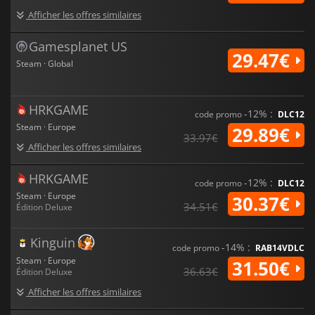
Afficher les offres similaires
Gamesplanet US
29.47€
Steam · Global
HRKGAME
-12% :
code promo
DLC12
Steam · Europe
29.89€
33.97€
Afficher les offres similaires
HRKGAME
-12% :
code promo
DLC12
Steam · Europe
30.37€
34.51€
Édition Deluxe
Kinguin
-14% :
code promo
RAB14VDLC
Steam · Europe
31.50€
36.63€
Édition Deluxe
Afficher les offres similaires