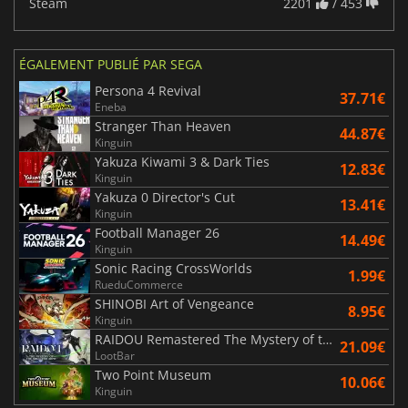
Steam
2201
/ 453
ÉGALEMENT PUBLIÉ PAR SEGA
Persona 4 Revival
37.71€
Eneba
Stranger Than Heaven
44.87€
Kinguin
Yakuza Kiwami 3 & Dark Ties
12.83€
Kinguin
Yakuza 0 Director's Cut
13.41€
Kinguin
Football Manager 26
14.49€
Kinguin
Sonic Racing CrossWorlds
1.99€
RueduCommerce
SHINOBI Art of Vengeance
8.95€
Kinguin
RAIDOU Remastered The Mystery of the Soulless Army
21.09€
LootBar
Two Point Museum
10.06€
Kinguin