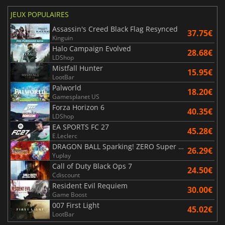
JEUX POPULAIRES
Assassin's Creed Black Flag Resynced
37.75€
Kinguin
Halo Campaign Evolved
28.68€
LDShop
Mistfall Hunter
15.95€
LootBar
Palworld
18.20€
Gamesplanet US
Forza Horizon 6
40.35€
LDShop
EA SPORTS FC 27
45.28€
E.Leclerc
DRAGON BALL Sparking! ZERO Super Limit Breaking NEO
26.29€
Yuplay
Call of Duty Black Ops 7
24.50€
Cdiscount
Resident Evil Requiem
30.00€
Game Boost
007 First Light
45.02€
LootBar