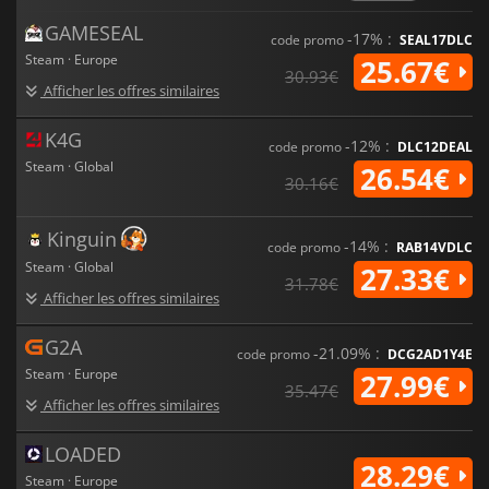
GAMESEAL
-17% :
code promo
SEAL17DLC
Steam · Europe
25.67€
30.93€
Afficher les offres similaires
K4G
-12% :
code promo
DLC12DEAL
Steam · Global
26.54€
30.16€
Kinguin
-14% :
code promo
RAB14VDLC
Steam · Global
27.33€
31.78€
Afficher les offres similaires
G2A
-21.09% :
code promo
DCG2AD1Y4E
Steam · Europe
27.99€
35.47€
Afficher les offres similaires
LOADED
28.29€
Steam · Europe