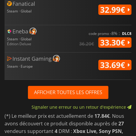
Fanatical
32.99€
Steam · Global
Eneba
-8% :
code promo
DLC8
Steam · Global
33.30€
36.20€
Édition Deluxe
Instant Gaming
33.69€
Steam · Europe
AFFICHER TOUTES LES OFFRES
Signaler une erreur ou un retour d'expérience
(*) Le meilleur prix est actuellement de
17.84€
. Nous
avons découvert ce produit disponible auprès de
27
vendeurs supportant
4
DRM :
Xbox Live, Sony PSN,