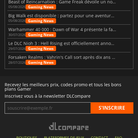
Beast of Reincarnation : Game Freak dévoile un nouveau pari
Gaming News
05/08/2026
Big Walk est disponible : partez pour une aventure entre amis
Gaming News
05/08/2026
Warhammer 40 000 : Dawn of War 4 présente la faction des Nécrons
Gaming News
30/07/2026
Le DLC Nioh 3 : Hell Rising est officiellement annoncé
Gaming News
29/07/2026
Forsaken Realms : Vahrin's Call sort après dix ans de développement
Gaming News
28/07/2026
Recevez les meilleurs prix, codes promo et tous les bons
plans Gamer
Inscrivez vous à la newsletter DLCompare
BOUTIQUES
PLATEFORMES DE JEUX
CONTACT
FAQ