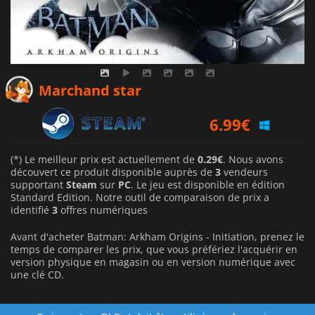
0.29
€
Marchand star
6.99
€
10.33
€
(*) Le meilleur prix est actuellement de
0.29€
. Nous avons
découvert ce produit disponible auprès de
3
vendeurs
supportant
Steam
sur
PC
. Le jeu est disponible en édition
Standard Edition. Notre outil de comparaison de prix a
identifié
3
offres numériques
Avant d'acheter Batman: Arkham Origins - Initiation, prenez le
temps de comparer les prix, que vous préfériez l'acquérir en
version physique en magasin ou en version numérique avec
une clé CD.