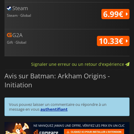
Steam
6.99€
Steam · Global
G2A
10.33€
Gift · Global
Signaler une erreur ou un retour d'expérience
Avis sur Batman: Arkham Origins -
Initiation
Vous pouvez laisser un commentaire ou répondre à un
message en vous
authentifiant