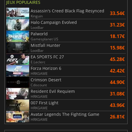
JEUX POPULAIRES
Assassin's Creed Black Flag Resynced
33.54€
Kinguin
Halo Campaign Evolved
31.23€
LootBar
Palworld
18.17€
Gamesplanet US
Mistfall Hunter
15.98€
LootBar
EA SPORTS FC 27
45.28€
E.Leclerc
Forza Horizon 6
42.42€
HRKGAME
Crimson Desert
44.90€
Cdiscount
Resident Evil Requiem
31.08€
HRKGAME
007 First Light
43.96€
HRKGAME
Avatar Legends The Fighting Game
26.81€
HRKGAME