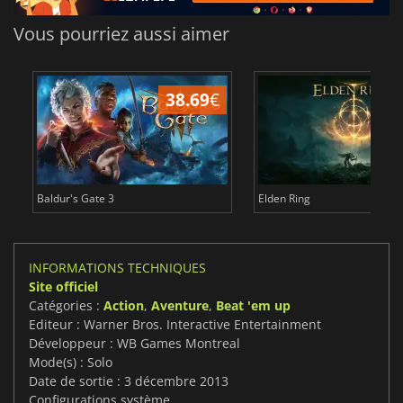
Vous pourriez aussi aimer
38.69
€
1
Baldur's Gate 3
Elden Ring
INFORMATIONS TECHNIQUES
Site officiel
Catégories :
Action
,
Aventure
,
Beat 'em up
Editeur : Warner Bros. Interactive Entertainment
Développeur : WB Games Montreal
Mode(s) : Solo
Date de sortie : 3 décembre 2013
Configurations système