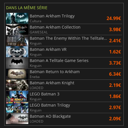
DANS LA MÊME SÉRIE
Batman Arkham Trilogy
24.99€
Cultura
Batman Arkham Collection
3.98€
GAMESEAL
Batman The Enemy Within The Telltale Series
2.41€
Kinguin
Batman Arkham VR
1.62€
Kinguin
Batman A Telltale Game Series
3.73€
Kinguin
Batman Return to Arkham
6.34€
Eneba
Batman Arkham Knight
2.19€
LOADED
LEGO Batman 3
1.86€
Kinguin
LEGO Batman Trilogy
2.97€
Kinguin
Batman AO Blackgate
2.09€
LOADED