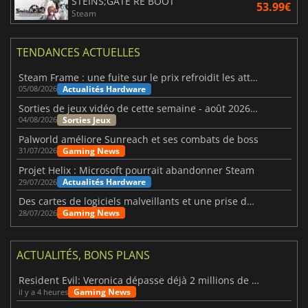
STEINS;GATE RE BOOT
53.99€
Steam
TENDANCES ACTUELLES
Steam Frame : une fuite sur le prix refroidit les attentes VR
Actualités Hardware
05/08/2026
Sorties de jeux vidéo de cette semaine - août 2026 (semaine 32)
Sorties Jeux
04/08/2026
Palworld améliore Sunreach et ses combats de boss
Gaming News
31/07/2026
Projet Helix : Microsoft pourrait abandonner Steam
Actualités Hardware
29/07/2026
Des cartes de logiciels malveillants et une prise de contrôle de Discord ont touché Meccha Chameleon
Gaming News
28/07/2026
ACTUALITÉS, BONS PLANS
Resident Evil: Veronica dépasse déjà 2 millions de wishlists
Gaming News
il y a 4 heures