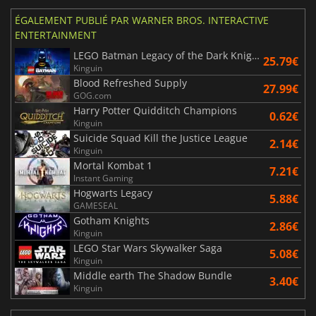
ÉGALEMENT PUBLIÉ PAR WARNER BROS. INTERACTIVE
ENTERTAINMENT
LEGO Batman Legacy of the Dark Knight
25.79€
Kinguin
Blood Refreshed Supply
27.99€
GOG.com
Harry Potter Quidditch Champions
0.62€
Kinguin
Suicide Squad Kill the Justice League
2.14€
Kinguin
Mortal Kombat 1
7.21€
Instant Gaming
Hogwarts Legacy
5.88€
GAMESEAL
Gotham Knights
2.86€
Kinguin
LEGO Star Wars Skywalker Saga
5.08€
Kinguin
Middle earth The Shadow Bundle
3.40€
Kinguin