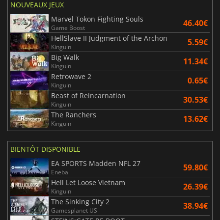
NOUVEAUX JEUX
Marvel Tokon Fighting Souls
46.40€
Game Boost
HellSlave II Judgment of the Archon
5.59€
Kinguin
Big Walk
11.34€
Kinguin
Retrowave 2
0.65€
Kinguin
Beast of Reincarnation
30.53€
Kinguin
The Ranchers
13.62€
Kinguin
BIENTÔT DISPONIBLE
EA SPORTS Madden NFL 27
59.80€
Eneba
Hell Let Loose Vietnam
26.39€
Kinguin
The Sinking City 2
38.94€
Gamesplanet US