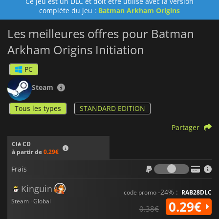
Ce jeu est un DLC et doit être utilisé avec la version
complète du jeu :
Batman Arkham Origins
Les meilleures offres pour Batman
Arkham Origins Initiation
PC
Steam
Tous les types
STANDARD EDITION
Partager
Clé CD
à partir de
0.29€
Frais
Frais
Kinguin
-24% :
code promo
RAB28DLC
Steam · Global
0.29€
0.38€