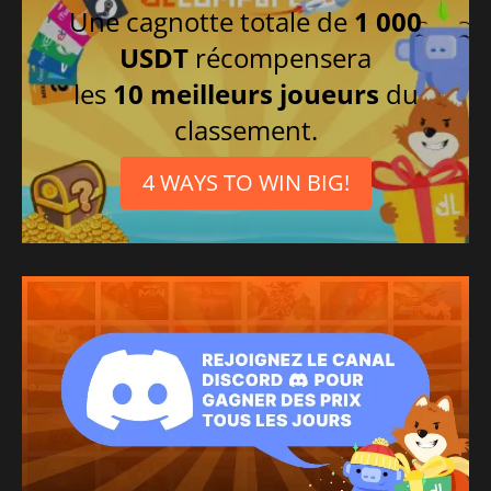
Une cagnotte totale de
1 000
USDT
récompensera
les
10 meilleurs joueurs
du
classement.
4 WAYS TO WIN BIG!