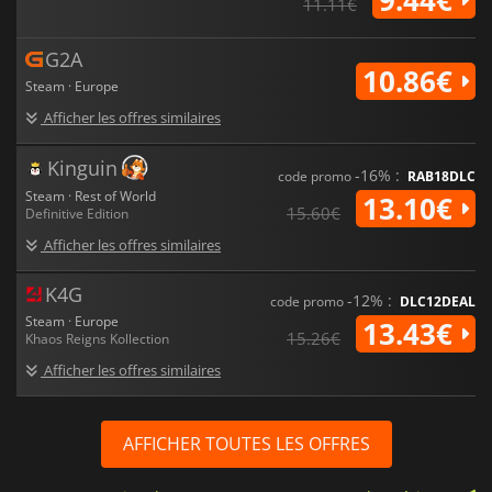
11.11€
G2A
10.86€
Steam · Europe
Afficher les offres similaires
Kinguin
-16% :
code promo
RAB18DLC
Steam · Rest of World
13.10€
15.60€
Definitive Edition
Afficher les offres similaires
K4G
-12% :
code promo
DLC12DEAL
Steam · Europe
13.43€
15.26€
Khaos Reigns Kollection
Afficher les offres similaires
AFFICHER TOUTES LES OFFRES