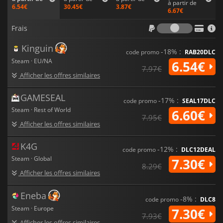
à partir de
30.45€
3.87€
6.54€
En conséquence,
Mortal Kombat 1
offre une version
6.67€
palpitante et modernisée d'une expérience classique qui
Frais
honore le passé tout en traçant sans crainte un nouvel avenir
Frais
pour la série.
Kinguin
-18% :
code promo
RAB20DLC
Steam · EU/NA
6.54€
7.97€
Afficher les offres similaires
GAMESEAL
-17% :
code promo
SEAL17DLC
Steam · Rest of World
6.60€
7.95€
Afficher les offres similaires
K4G
-12% :
code promo
DLC12DEAL
Steam · Global
7.30€
8.29€
Afficher les offres similaires
Eneba
-8% :
code promo
DLC8
Steam · Europe
7.30€
7.93€
Afficher les offres similaires