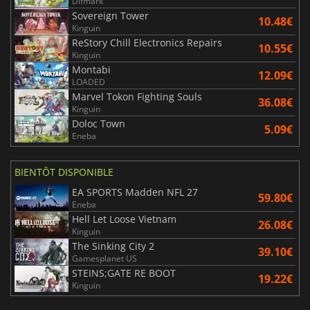
Difmark
Sovereign Tower
10.48€
Kinguin
ReStory Chill Electronics Repairs
10.55€
Kinguin
Montabi
12.09€
LOADED
Marvel Tokon Fighting Souls
36.08€
Kinguin
Doloc Town
5.09€
Eneba
BIENTÔT DISPONIBLE
EA SPORTS Madden NFL 27
59.80€
Eneba
Hell Let Loose Vietnam
26.08€
Kinguin
The Sinking City 2
39.10€
Gamesplanet US
STEINS;GATE RE BOOT
19.22€
Kinguin