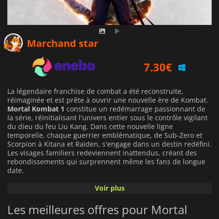
6.54
€
Marchand star
7.30
€
14.59
€
La légendaire franchise de combat a été reconstruite,
réimaginée et est prête à ouvrir une nouvelle ère de Kombat.
Mortal Kombat 1
constitue un redémarrage passionnant de
la série, réinitialisant l'univers entier sous le contrôle vigilant
du dieu du feu Liu Kang. Dans cette nouvelle ligne
temporelle, chaque guerrier emblématique, de Sub-Zero et
Scorpion à Kitana et Raiden, s'engage dans un destin redéfini.
Les visages familiers redeviennent inattendus, créant des
rebondissements qui surprennent même les fans de longue
date.
Voir plus
Ce nouveau départ apporte bien plus qu'une simple
réécriture de l'histoire.
Mortal Kombat 1
améliore
Les meilleures offres pour Mortal
l'expérience de combat grâce à un moteur de combat raffiné,
plus rapide, plus lourd et plus réactif que jamais.