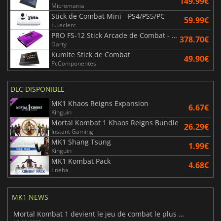
149.99€
Micromania
Stick de Combat Mini - PS4/PS5/PC
59.99€
E.Leclerc
PRO FS-12 Stick Arcade de Combat - Pourpre
378.70€
Darty
Kumite Stick de Combat
49.90€
PcComponentes
DLC DISPONIBLE
MK1 Khaos Reigns Expansion
6.67€
Kinguin
Mortal Kombat 1 Khaos Reigns Bundle
26.29€
Instant Gaming
MK1 Shang Tsung
1.99€
Kinguin
MK1 Kombat Pack
4.68€
Eneba
MK1 NEWS
Mortal Kombat 1 devient le jeu de combat le plus vendu de la génération actuelle