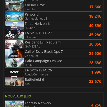
Corsair Cove
17.64€
Kinguin
Palworld
18.24€
Gamesplanet US
Forza Horizon 6
40.35€
LDShop
EA SPORTS FC 27
45.28€
E.Leclerc
Resident Evil Requiem
30.05€
GAMESEAL
Call of Duty Black Ops 7
24.50€
Cdiscount
Halo Campaign Evolved
28.68€
LDShop
EA SPORTS FC 26
1.99€
RueduCommerce
Battlefield 6
23.67€
K4G
NOUVEAUX JEUX
Fantasy Network
4.25€