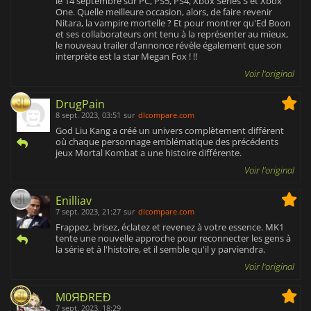
le 14 septembre sur PC, PS5, PS4, Xbox Series S et Xbox
One. Quelle meilleure occasion, alors, de faire revenir
Nitara, la vampire mortelle ? Et pour montrer qu'Ed Boon
et ses collaborateurs ont tenu à la représenter au mieux,
le nouveau trailer d'annonce révèle également que son
interprète est la star Megan Fox ! !!
Voir l'original
DrugPain
8 sept. 2023, 03:51
sur
dlcompare.com
God Liu Kang a créé un univers complètement différent
où chaque personnage emblématique des précédents
jeux Mortal Kombat a une histoire différente.
Voir l'original
Enilliav
7 sept. 2023, 21:27
sur
dlcompare.com
Frappez, brisez, éclatez et revenez à votre essence. MK1
tente une nouvelle approche pour reconnecter les gens à
la série et à l'histoire, et il semble qu'il y parviendra.
Voir l'original
M0ЯĐRΕĐ
7 sept. 2023, 18:29