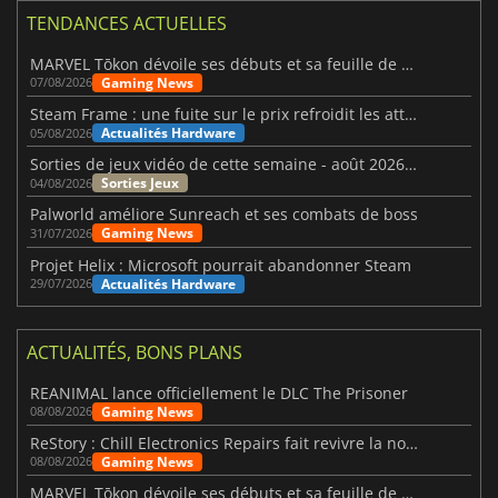
TENDANCES ACTUELLES
MARVEL Tōkon dévoile ses débuts et sa feuille de route
Gaming News
07/08/2026
Steam Frame : une fuite sur le prix refroidit les attentes VR
Actualités Hardware
05/08/2026
Sorties de jeux vidéo de cette semaine - août 2026 (semaine 32)
Sorties Jeux
04/08/2026
Palworld améliore Sunreach et ses combats de boss
Gaming News
31/07/2026
Projet Helix : Microsoft pourrait abandonner Steam
Actualités Hardware
29/07/2026
ACTUALITÉS, BONS PLANS
REANIMAL lance officiellement le DLC The Prisoner
Gaming News
08/08/2026
ReStory : Chill Electronics Repairs fait revivre la nostalgie des années 2000
Gaming News
08/08/2026
MARVEL Tōkon dévoile ses débuts et sa feuille de route