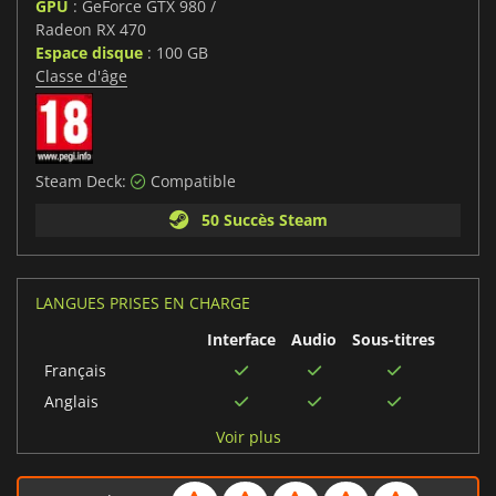
GPU
: GeForce GTX 980 /
Radeon RX 470
Espace disque
: 100 GB
Classe d'âge
Steam Deck:
Compatible
50 Succès Steam
LANGUES PRISES EN CHARGE
Interface
Audio
Sous-titres
Français
Anglais
Espagnol
Voir plus
Arabe
Chinois simplifié