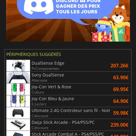
PÉRIPHÉRIQUES SUGGÉRÉS
DualSense Edge
207.26€
PcComponentes
Sony DualSense
63.90€
Alternate
Joy-Con Vert & Rose
69.95€
Cultura
Joy-Con Bleu & Jaune
64.90€
E.Leclerc
Ultimate 2.4G Controleur sans fil - Noir
59.98€
Cdiscount
Daija Stick Arcade - PS4/PS5/PC
239.00€
Cdiscount
Stick Arcade Combat A - PS4/PS5/PC