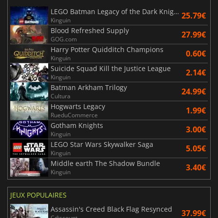
LEGO Batman Legacy of the Dark Knight
25.79€
Kinguin
Blood Refreshed Supply
27.99€
GOG.com
Harry Potter Quidditch Champions
0.60€
Kinguin
Suicide Squad Kill the Justice League
2.14€
Kinguin
Batman Arkham Trilogy
24.99€
Cultura
Hogwarts Legacy
1.99€
RueduCommerce
Gotham Knights
3.00€
Kinguin
LEGO Star Wars Skywalker Saga
5.05€
Kinguin
Middle earth The Shadow Bundle
3.40€
Kinguin
JEUX POPULAIRES
Assassin's Creed Black Flag Resynced
37.99€
Cdiscount