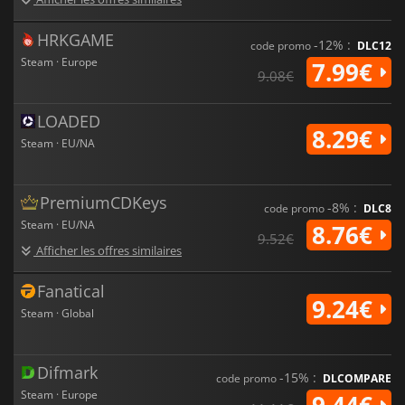
HRKGAME
-12% :
code promo
DLC12
Steam · Europe
7.99€
9.08€
LOADED
8.29€
Steam · EU/NA
PremiumCDKeys
-8% :
code promo
DLC8
Steam · EU/NA
8.76€
9.52€
Afficher les offres similaires
Fanatical
9.24€
Steam · Global
Difmark
-15% :
code promo
DLCOMPARE
Steam · Europe
9.44€