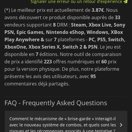
Signaler une erreur ou un retour d'expérience
(*) Le meilleur prix est actuellement de
3.87€
. Nous
avons découvert ce produit disponible auprès de
33
vendeurs supportant
8
DRM :
Steam, Xbox Live, Sony
PSN, Epic Games, Nintendo eShop, Windows, XBox
Play Anywhere &
sur
7
plateformes -
PC, PS5, Switch,
XboxOne, Xbox Series X, Switch 2 & PSN
. Le jeu est
disponible en
7
éditions. Notre outil de comparaison
de prix a identifié
223
offres numériques et
60
prix
pour la version physique. De plus, notre plateforme
présente les avis des utilisateurs, avec
95
commentaires déjà partagés.
FAQ - Frequently Asked Questions
Comment le mécanisme de « brise-garde » interagit-il
avec le nouveau système de combos, et quels sont les
risques et les récompenses associés à une tentative ?