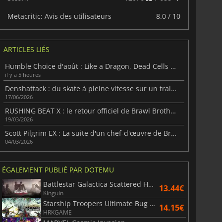
Metacritic: Avis des utilisateurs
8.0 / 10
ARTICLES LIÉS
Humble Choice d'août : Like a Dragon, Dead Cells et 6 jeux
il y a 5 heures
Denshattack : du skate à pleine vitesse sur un train Shinkansen
17/06/2026
6.77
€
15.48
€
RUSHING BEAT X : le retour officiel de Brawl Brothers
19/03/2026
Scott Pilgrim EX : La suite d'un chef-d'œuvre de Bryan Lee O'Malley
04/03/2026
War WARHAMMER 3
Lies Of P
ÉGALEMENT PUBLIÉ PAR DOTEMU
Battlestar Galactica Scattered Hopes
13.44€
Kinguin
Starship Troopers Ultimate Bug War!
14.15€
HRKGAME