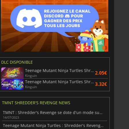
DLC DISPONIBLE
Teenage Mutant Ninja Turtles Shredder's Revenge Radical Reptiles
2.05€
Kinguin
Teenage Mutant Ninja Turtles Shredder's Revenge Dimension Shellshock
3.32€
Kinguin
TMNT SHREDDER'S REVENGE NEWS
TMNT : Shredder's Revenge se dote d'un mode survie dans un nouveau DLC
14/07/2023
Teenage Mutant Ninja Turtles : Shredder's Revenge a un nouveau DLC