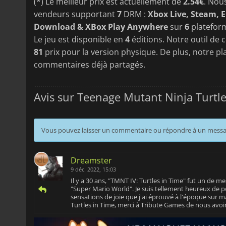
(*) Le meilleur prix est actuellement de
2.54€
. Nou
vendeurs supportant
7
DRM :
Xbox Live, Steam, 
Download & XBox Play Anywhere
sur
6
platefor
Le jeu est disponible en
4
éditions. Notre outil de 
81
prix pour la version physique. De plus, notre pl
commentaires déjà partagés.
Avis sur Teenage Mutant Ninja Turtl
Vous pouvez laisser un commentaire ou répondre à un mess
Dreamster
9 déc. 2022, 15:03
Il y a 30 ans, "TMNT IV: Turtles in Time" fut un de me
"Super Mario World". Je suis tellement heureux de po
sensations de joie que j'ai éprouvé à l'époque sur 
Turtles in Time, merci à Tribute Games de nous avoi