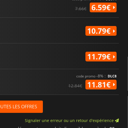
6.59€
7.66€
10.79€
11.79€
-8% :
code promo
DLC8
11.81€
12.84€
OUTES LES OFFRES
Signaler une erreur ou un retour d'expérience