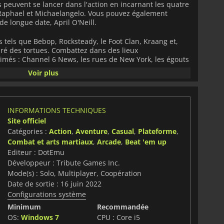
s peuvent se lancer dans l'action en incarnant les quatre
, Raphael et Michaelangelo. Vous pouvez également
 de longue date, April O'Neill.
 tels que Bebop, Rocksteady, le Foot Clan, Kraang et,
uré des tortues. Combattez dans des lieux
més : Channel 6 News, les rues de New York, les égouts
Voir plus
 plupart des mécanismes du jeu d'arcade, tels que les
os, les pizzas comme objets de soin et l'utilisation de
ous pouvez même projeter des fantassins à l'écran. De
INFORMATIONS TECHNIQUES
e fidèlement le style pixel-art et les designs des
Site officiel
out en ajoutant de nouvelles scènes de style dessin
Catégories :
Action
,
Aventure
,
Casual
,
Plateforme
,
du thème TMNT. Si vous êtes à la recherche d'action et
les années 80,
Teenage Mutant Ninja Turtles: Shredder’s
Combat et arts martiaux
,
Arcade
,
Beat 'em up
bon moment.
Editeur : DotEmu
Développeur : Tribute Games Inc.
Mode(s) : Solo, Multiplayer, Coopération
Date de sortie : 16 juin 2022
Configurations système
Minimum
Recommandée
OS:
Windows 7
CPU : Core i5