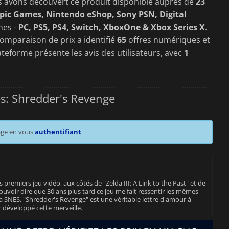
s avons découvert ce produit disponible auprès de
23
Epic Games, Nintendo eShop, Sony PSN, Digital
mes -
PC, PS5, PS4, Switch, XboxOne & Xbox Series X
.
comparaison de prix a identifié
65
offres numériques et
ateforme présente les avis des utilisateurs, avec
1
es: Shredder's Revenge
age en vous
authentifiant
s premiers jeu vidéo, aux côtés de "Zelda III: A Link to the Past" et de
uvoir dire que 30 ans plus tard ce jeu me fait ressentir les mêmes
ma SNES. "Shredder's Revenge" est une véritable lettre d'amour à
r développé cette merveille.