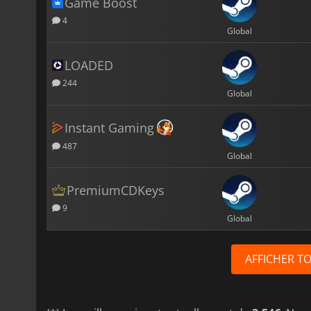
Game Boost
4
Global
LOADED
244
Global
Instant Gaming
487
Global
PremiumCDKeys
9
Global
AFFICHER T