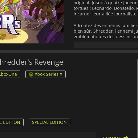
original. Jusqu'à quatre joueur
tortues : Leonardo, Donatello
incarner leur alliée journaliste
Affrontez des ennemis familiers
bien sûr, Shredder, l'ennemi j
emblématiques des dessins ani
et la Dimension X de Kraang.
Shredder's Revenge conserve la
coups de pied volants, les comb
Shredder's Revenge
l'environnement comme arme. V
plus,
Shredder’s Revenge
recré
XboxOne
Xbox Series X
personnages du jeu d'arcade, t
animé et une nouvelle version 
d'un voyage nostalgique dans 
Revenge
vous fera passer un 
E EDITION
SPECIAL EDITION