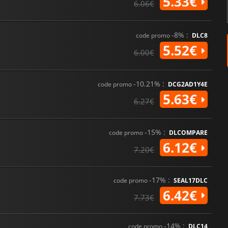
5.33€
6.06€
-8% :
code promo
DLC8
5.52€
6.00€
-10.21% :
code promo
DCG2AD1Y4E
5.63€
6.27€
-15% :
code promo
DLCOMPARE
6.12€
7.20€
-17% :
code promo
SEAL17DLC
6.42€
7.73€
-14% :
code promo
DLC14