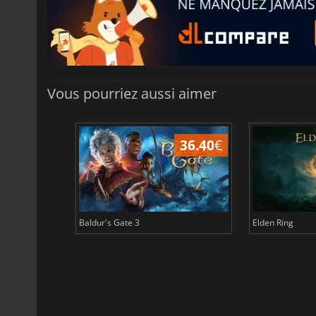
Vous pourriez aussi aimer
45.13
€
36.40
€
Baldur's Gate 3
Elden Ring