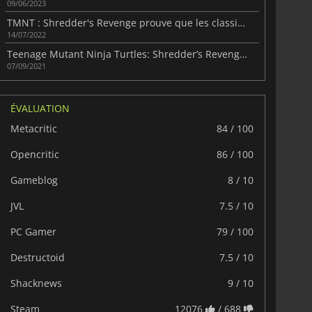
09/06/2023
TMNT : Shredder's Revenge prouve que les classiques ne meurent jamais.
14/07/2022
Teenage Mutant Ninja Turtles: Shredder’s Revenge arrive en 2022.
07/09/2021
ÉVALUATION
Metacritic
84 / 100
Opencritic
86 / 100
Gameblog
8 / 10
JVL
7.5 / 10
PC Gamer
79 / 100
Destructoid
7.5 / 10
Shacknews
9 / 10
Steam
12076
/ 688