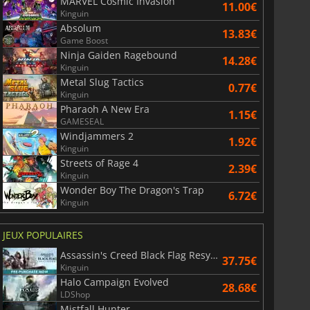
MARVEL Cosmic Invasion
11.00€
Kinguin
Absolum
13.83€
Game Boost
Ninja Gaiden Ragebound
14.28€
Kinguin
Metal Slug Tactics
0.77€
Kinguin
Pharaoh A New Era
1.15€
GAMESEAL
Windjammers 2
1.92€
Kinguin
Streets of Rage 4
2.39€
Kinguin
Wonder Boy The Dragon's Trap
6.72€
Kinguin
JEUX POPULAIRES
Assassin's Creed Black Flag Resynced
37.75€
Kinguin
Halo Campaign Evolved
28.68€
LDShop
Mistfall Hunter