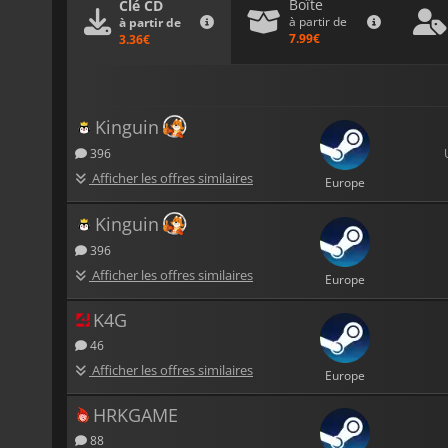
Boîte
Clé CD
à partir de
à partir de
7.99€
3.36€
Kinguin
396
Afficher les offres similaires
Europe
Kinguin
396
Afficher les offres similaires
Europe
K4G
46
Afficher les offres similaires
Europe
HRKGAME
88