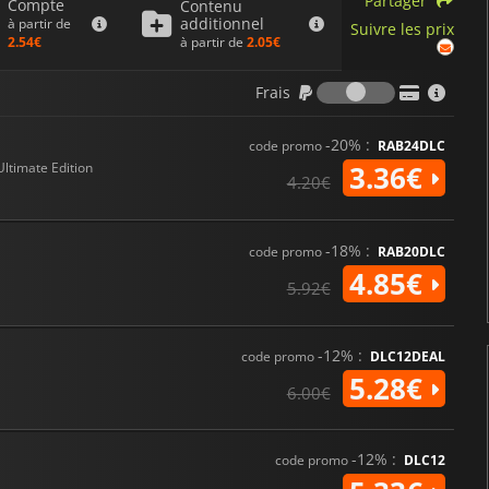
Partager
Compte
Contenu
additionnel
à partir de
Suivre les prix
à partir de
2.05€
2.54€
Frais
Frais
-20% :
code promo
RAB24DLC
Ultimate Edition
3.36€
4.20€
-18% :
code promo
RAB20DLC
4.85€
5.92€
-12% :
code promo
DLC12DEAL
5.28€
6.00€
-12% :
code promo
DLC12