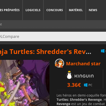
ES PRÉPAYÉES
LOGICIELS
CONCOURS
MATÉRIEL
NEWS
GE
 Turtles: Shredder's Revenge
a
Marchand star
3.36
€
PC
Les héros en demi-coquille fon
Turtles: Shredder’s Revenge
. 
Revenge
est un jeu de combat m