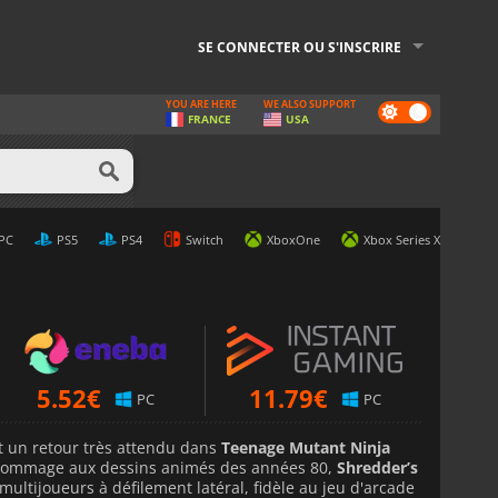
SE CONNECTER OU S'INSCRIRE
YOU ARE HERE
WE ALSO SUPPORT
Dark
FRANCE
USA
mode
u Meilleur Prix
PC
PS5
PS4
Switch
XboxOne
Xbox Series X
5.52
€
11.79
€
PC
PC
t un retour très attendu dans
Teenage Mutant Ninja
Hommage aux dessins animés des années 80,
Shredder’s
ultijoueurs à défilement latéral, fidèle au jeu d'arcade