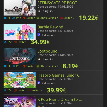
STEINS;GATE RE BOOT
Date de sortie: 19/08/2026
Kinguin
19.22
€
PC
PS5
Switch
Xbox Series X
Switch 2
Barbie Rewind
Date de sortie: 12/11/2026
Cdiscount
34.99
€
PS5
Switch
Lootbound
Date de sortie: 14/08/2026
Kinguin
8.19
€
PC
PS5
Switch
Xbox Series X
Hasbro Games Junior Collection
Date de sortie: 06/11/2026
Cdiscount
39.99
€
PS5
Switch
Switch 2
K Pop Rising Dream to Shine
Date de sortie: 05/11/2026