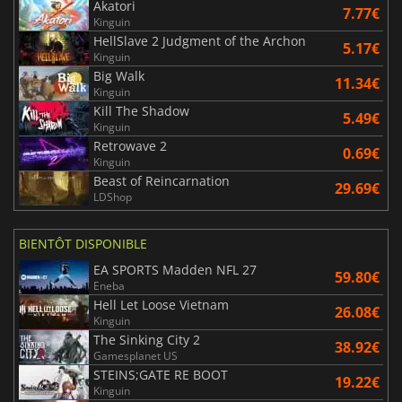
Akatori
7.77€
Kinguin
HellSlave 2 Judgment of the Archon
5.17€
Kinguin
Big Walk
11.34€
Kinguin
Kill The Shadow
5.49€
Kinguin
Retrowave 2
0.69€
Kinguin
Beast of Reincarnation
29.69€
LDShop
BIENTÔT DISPONIBLE
EA SPORTS Madden NFL 27
59.80€
Eneba
Hell Let Loose Vietnam
26.08€
Kinguin
The Sinking City 2
38.92€
Gamesplanet US
STEINS;GATE RE BOOT
19.22€
Kinguin