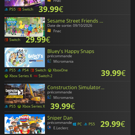
Fnac
39.99
€
PS5
Switch
Sesame Street Friends & Fun
Date de sortie: 09/10/2026
Fnac
29.99
€
Switch
Bluey's Happy Snaps
précommande
Micromania
39.99
€
PS5
PS4
Switch
XboxOne
Xbox Series X
Switch 2
Construction Simulator Evolution
précommande
Micromania
39.99
€
PS5
Xbox Series X
Sniper Dan
29.99
€
précommande
PC
PS5
E.Leclerc