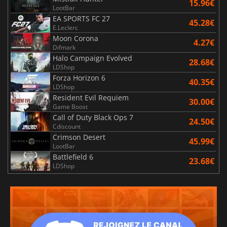
15.96€
LootBar
EA SPORTS FC 27
45.28€
E.Leclerc
Moon Corona
4.27€
Difmark
Halo Campaign Evolved
28.68€
LDShop
Forza Horizon 6
40.35€
LDShop
Resident Evil Requiem
30.00€
Game Boost
Call of Duty Black Ops 7
24.50€
Cdiscount
Crimson Desert
45.99€
LootBar
Battlefield 6
23.68€
LDShop