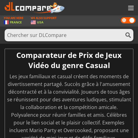
YOU ARE HERE
WE ALSO SUPPORT
Dark
JEUX
FRANCE
USA
mode
CARTES PRÉPAYÉES
LOGICIELS
Comparateur de Prix de Jeux
CONCOURS
Vidéo du genre Casual
MATÉRIEL
Les jeux familiaux et casual créent des moments de
NEWS
divertissement partagé. Succès grâce à l'amusement
décontracté et à la convivialité. Joueurs de tous âges
SE CONNECTER OU S'INSCRIRE
se réunissent pour des aventures ludiques, stimulant
la collaboration et la compétition amicale.
Polyvalence pour réunir familles et amis. Célèbres
pour le lien social et le plaisir collectif. Exemples
incluent Mario Party et Overcooked, proposant une