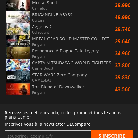
Mortal Shell II
39.99€
Carrefour
BRIGANDINE ABYSS
49.99€
Cultura
Aggelos 2
29.74€
Cdiscount
METAL GEAR SOLID MASTER COLLECTION Vol.2
29.64€
Kinguin
Resonance A Plague Tale Legacy
34.96€
Kinguin
CAPTAIN TSUBASA 2 WORLD FIGHTERS
37.80€
Game Boost
STAR WARS Zero Company
39.83€
GAMESEAL
The Blood of Dawnwalker
43.56€
Kinguin
Recevez les meilleurs prix, codes promo et tous les bons
plans Gamer
Inscrivez vous à la newsletter DLCompare