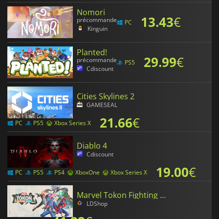
Nomori
13.43
€
précommande
PC
Kinguin
Planted!
29.99
€
précommande
PS5
Cdiscount
Cities Skylines 2
GAMESEAL
21.66
€
PC
PS5
Xbox Series X
Diablo 4
Cdiscount
19.00
€
PC
PS5
PS4
XboxOne
Xbox Series X
Marvel Tokon Fighting Souls
LDShop