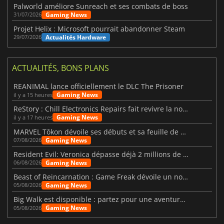
Palworld améliore Sunreach et ses combats de boss
Gaming News
31/07/2026
Projet Helix : Microsoft pourrait abandonner Steam
Actualités Hardware
29/07/2026
ACTUALITÉS, BONS PLANS
REANIMAL lance officiellement le DLC The Prisoner
Gaming News
il y a 15 heures
ReStory : Chill Electronics Repairs fait revivre la nostalgie des années 2000
Gaming News
il y a 17 heures
MARVEL Tōkon dévoile ses débuts et sa feuille de route
Gaming News
07/08/2026
Resident Evil: Veronica dépasse déjà 2 millions de wishlists
Gaming News
06/08/2026
Beast of Reincarnation : Game Freak dévoile un nouveau pari
Gaming News
05/08/2026
Big Walk est disponible : partez pour une aventure entre amis
Gaming News
05/08/2026