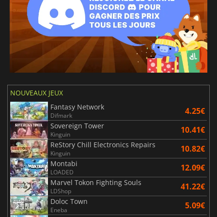
NOUVEAUX JEUX
Fantasy Network
4.25€
Difmark
Sovereign Tower
10.41€
Kinguin
ReStory Chill Electronics Repairs
10.82€
Kinguin
Montabi
12.09€
LOADED
Marvel Tokon Fighting Souls
41.22€
LDShop
Doloc Town
5.09€
Eneba