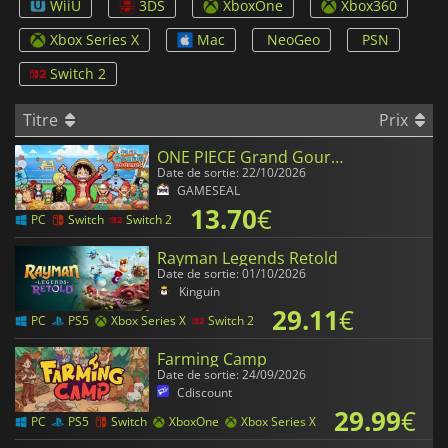
WiiU
3DS
XboxOne
Xbox360
Xbox Series X
Mac
NeoGeo
PSN
Switch 2
Titre
Prix
ONE PIECE Grand Gourmet
Date de sortie: 22/10/2026
GAMESEAL
13.70
€
PC
Switch
Switch 2
Rayman Legends Retold
Date de sortie: 01/10/2026
Kinguin
29.11
€
PC
PS5
Xbox Series X
Switch 2
Farming Camp
Date de sortie: 24/09/2026
Cdiscount
29.99
€
PC
PS5
Switch
XboxOne
Xbox Series X