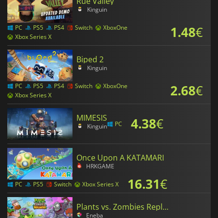
Rue Valley
Kinguin
1.48
€
PC
PS5
PS4
Switch
XboxOne
Xbox Series X
Biped 2
Kinguin
2.68
€
PC
PS5
PS4
Switch
XboxOne
Xbox Series X
MIMESIS
4.38
€
PC
Kinguin
Once Upon A KATAMARI
HRKGAME
16.31
€
PC
PS5
Switch
Xbox Series X
Plants vs. Zombies Replanted
Eneba