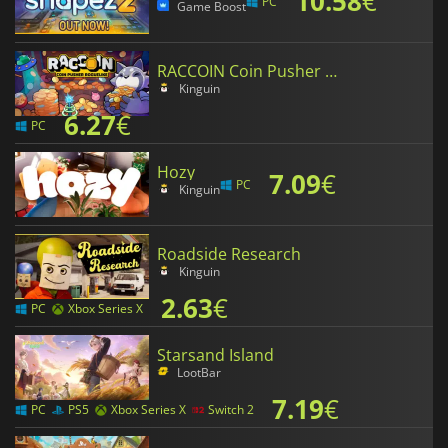
10.58
€
PC
Game Boost
RACCOIN Coin Pusher Roguelike
Kinguin
6.27
€
PC
Hozy
7.09
€
PC
Kinguin
Roadside Research
Kinguin
2.63
€
PC
Xbox Series X
Starsand Island
LootBar
7.19
€
PC
PS5
Xbox Series X
Switch 2