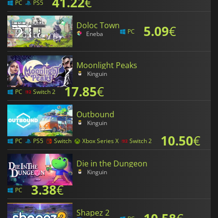
41.22
€
PC
PS5
Doloc Town
5.09
€
PC
Eneba
Moonlight Peaks
Kinguin
17.85
€
PC
Switch 2
Outbound
Kinguin
10.50
€
PC
PS5
Switch
Xbox Series X
Switch 2
Die in the Dungeon
Kinguin
3.38
€
PC
Shapez 2