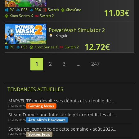
11.03
€
PC
PS5
PS4
Switch
XboxOne
Xbox Series X
Switch 2
PowerWash Simulator 2
Kinguin
12.72
€
PC
PS5
Xbox Series X
Switch 2
1
2
3
...
247
TENDANCES ACTUELLES
MARVEL Tōkon dévoile ses débuts et sa feuille de route
Gaming News
07/08/2026
Steam Frame : une fuite sur le prix refroidit les attentes VR
Actualités Hardware
05/08/2026
Sorties de jeux vidéo de cette semaine - août 2026 (semaine 32)
Sorties Jeux
04/08/2026