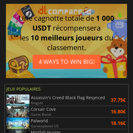
Une cagnotte totale de
1 000
USDT
récompensera
les
10 meilleurs joueurs
du
classement.
4 WAYS TO WIN BIG!
JEUX POPULAIRES
Assassin's Creed Black Flag Resynced
37.75€
Kinguin
Corsair Cove
16.80€
Game Boost
Palworld
18.16€
Gamesplanet US
Mistfall Hunter