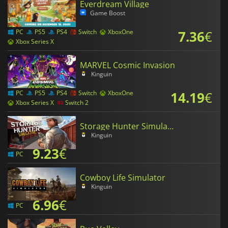
Everdream Village
Game Boost
7.36
€
PC
PS5
PS4
Switch
XboxOne
Xbox Series X
MARVEL Cosmic Invasion
Kinguin
14.19
€
PC
PS5
PS4
Switch
XboxOne
Xbox Series X
Switch 2
Storage Hunter Simulator
Kinguin
9.23
€
PC
Cowboy Life Simulator
Kinguin
6.96
€
PC