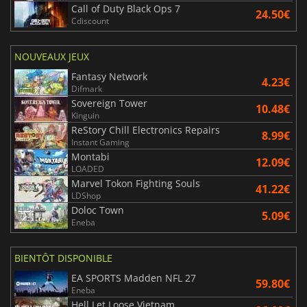
Call of Duty Black Ops 7
24.50€
Cdiscount
NOUVEAUX JEUX
Fantasy Network
4.23€
Difmark
Sovereign Tower
10.48€
Kinguin
ReStory Chill Electronics Repairs
8.99€
Instant Gaming
Montabi
12.09€
LOADED
Marvel Tokon Fighting Souls
41.22€
LDShop
Doloc Town
5.09€
Eneba
BIENTÔT DISPONIBLE
EA SPORTS Madden NFL 27
59.80€
Eneba
Hell Let Loose Vietnam