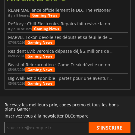
REANIMAL lance officiellement le DLC The Prisoner
Gaming News
il y a 8 heures
ReStory : Chill Electronics Repairs fait revivre la nostalgie des années 2000
Gaming News
il y a 10 heures
MARVEL Tōkon dévoile ses débuts et sa feuille de route
Gaming News
07/08/2026
Resident Evil: Veronica dépasse déjà 2 millions de wishlists
Gaming News
06/08/2026
Beast of Reincarnation : Game Freak dévoile un nouveau pari
Gaming News
05/08/2026
Big Walk est disponible : partez pour une aventure entre amis
Gaming News
05/08/2026
Recevez les meilleurs prix, codes promo et tous les bons
plans Gamer
Inscrivez vous à la newsletter DLCompare