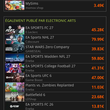
MySims
3.49€
momox shop
ÉGALEMENT PUBLIÉ PAR ELECTRONIC ARTS
EA SPORTS FC 27
45.28€
E.Leclerc
EA Sports NHL 27
79.99€
Cdiscount
STAR WARS Zero Company
39.83€
GAMESEAL
EA SPORTS Madden NFL 27
59.80€
Eneba
EA SPORTS College Football 27
41.31€
Eneba
EA Sports UFC 6
47.00€
Game Boost
Plants vs. Zombies Replanted
11.03€
Eneba
Battlefield 6
23.68€
LDShop
EA SPORTS FC 26
13.81€
Eneba