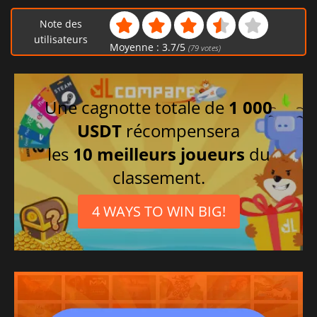
Note des
utilisateurs
Moyenne :
3.7
/
5
(
79
votes)
Une cagnotte totale de
1 000
USDT
récompensera
les
10 meilleurs joueurs
du
classement.
4 WAYS TO WIN BIG!