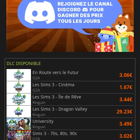
DLC DISPONIBLE
En Route vers le Futur
3.06€
G2A
Les Sims 3 - Cinéma
1.67€
G2A
Les Sims 3 - Île de Rêve
3.44€
Kinguin
Les Sims 3 - Dragon Valley
29.23€
Kinguin
University
3.49€
Kinguin
Sims 3 - 70s, 80s, 90s
3.02€
G2A