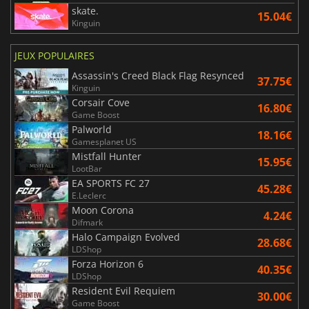
skate.
15.04€
Kinguin
JEUX POPULAIRES
Assassin's Creed Black Flag Resynced
37.75€
Kinguin
Corsair Cove
16.80€
Game Boost
Palworld
18.16€
Gamesplanet US
Mistfall Hunter
15.95€
LootBar
EA SPORTS FC 27
45.28€
E.Leclerc
Moon Corona
4.24€
Difmark
Halo Campaign Evolved
28.68€
LDShop
Forza Horizon 6
40.35€
LDShop
Resident Evil Requiem
30.00€
Game Boost