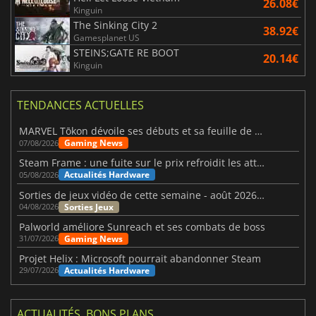
26.08€
Kinguin
The Sinking City 2
38.92€
Gamesplanet US
STEINS;GATE RE BOOT
20.14€
Kinguin
TENDANCES ACTUELLES
MARVEL Tōkon dévoile ses débuts et sa feuille de route
Gaming News
07/08/2026
Steam Frame : une fuite sur le prix refroidit les attentes VR
Actualités Hardware
05/08/2026
Sorties de jeux vidéo de cette semaine - août 2026 (semaine 32)
Sorties Jeux
04/08/2026
Palworld améliore Sunreach et ses combats de boss
Gaming News
31/07/2026
Projet Helix : Microsoft pourrait abandonner Steam
Actualités Hardware
29/07/2026
ACTUALITÉS, BONS PLANS