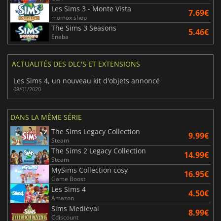
Les Sims 3 - Monte Vista
7.69€
momox shop
The Sims 3 Seasons
5.46€
Eneba
ACTUALITÉS DES DLC'S ET EXTENSIONS
Les Sims 4, un nouveau kit d'objets annoncé
08/01/2020
DANS LA MÊME SÉRIE
The Sims Legacy Collection
9.99€
Steam
The Sims 2 Legacy Collection
14.99€
Steam
MySims Collection cosy
16.95€
Game Boost
Les Sims 4
4.50€
Amazon
Sims Medieval
8.99€
Cdiscount