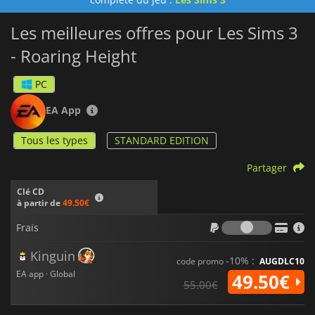
Les meilleures offres pour Les Sims 3
- Roaring Height
PC
EA App
Tous les types
STANDARD EDITION
Partager
Clé CD
à partir de
49.50€
Frais
Frais
Kinguin
-10% :
code promo
AUGDLC10
EA app · Global
49.50€
55.00€