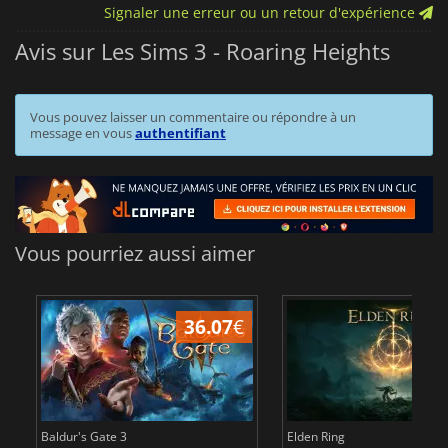
Signaler une erreur ou un retour d'expérience
Avis sur Les Sims 3 - Roaring Heights
Vous pouvez laisser un commentaire ou répondre à un
message en vous
authentifiant
Vous pourriez aussi aimer
36.07
€
2
Baldur's Gate 3
Elden Ring