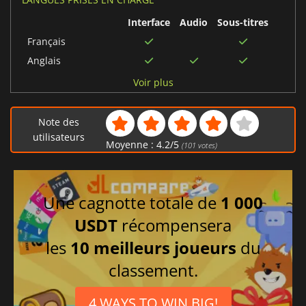
Interface
Audio
Sous-titres
Français
Anglais
Chinois simplifié
Voir plus
Italien
Espagnol
Note des
Portugais brésilien
utilisateurs
Moyenne :
4.2
/
5
(
101
votes)
Polonais
Tchèque
Allemand
Une cagnotte totale de
1 000
Chinois traditionnel
USDT
récompensera
Coréen
les
10 meilleurs joueurs
du
Russe
classement.
Japonais
4 WAYS TO WIN BIG!