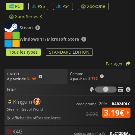
compétences et pouvoirs,
Evil West
est une aventure épique
PC
PS5
PS4
XboxOne
comme aucune autre.
Xbox Series X
Steam
Windows 11/Microsoft Store
Tous les types
STANDARD EDITION
Partager
Compte
Clé CD
à partir de
8.79€
à partir de
3.19€
Frais
Frais
Kinguin
-20% :
code promo
RAB24DLC
Steam · Rest of World
3.19€
3.99€
Afficher les offres similaires
K4G
-12% :
code promo
DLC12DEAL