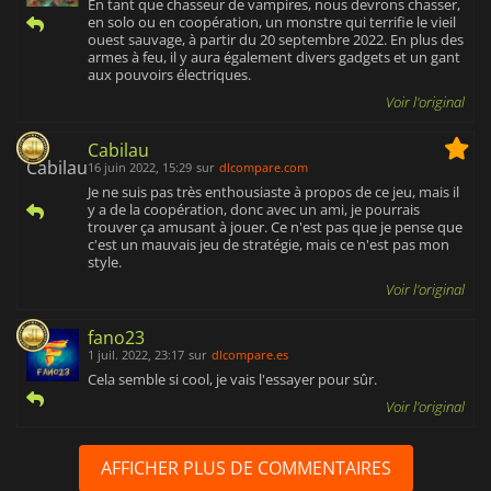
En tant que chasseur de vampires, nous devrons chasser,
en solo ou en coopération, un monstre qui terrifie le vieil
ouest sauvage, à partir du 20 septembre 2022. En plus des
armes à feu, il y aura également divers gadgets et un gant
aux pouvoirs électriques.
Voir l'original
Cabilau
16 juin 2022, 15:29
sur
dlcompare.com
Je ne suis pas très enthousiaste à propos de ce jeu, mais il
y a de la coopération, donc avec un ami, je pourrais
trouver ça amusant à jouer. Ce n'est pas que je pense que
c'est un mauvais jeu de stratégie, mais ce n'est pas mon
style.
Voir l'original
fano23
1 juil. 2022, 23:17
sur
dlcompare.es
Cela semble si cool, je vais l'essayer pour sûr.
Voir l'original
AFFICHER PLUS DE COMMENTAIRES