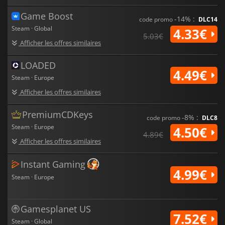
Game Boost
-14% :
code promo
DLC14
Steam · Global
4.33€
5.03€
Afficher les offres similaires
LOADED
4.49€
Steam · Europe
Afficher les offres similaires
PremiumCDKeys
-8% :
code promo
DLC8
Steam · Europe
4.50€
4.89€
Afficher les offres similaires
Instant Gaming
4.99€
Steam · Europe
Gamesplanet US
7.52€
Steam · Global