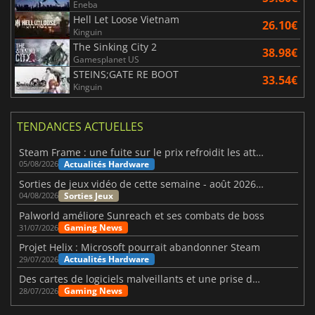
Eneba
Hell Let Loose Vietnam
26.10€
Kinguin
The Sinking City 2
38.98€
Gamesplanet US
STEINS;GATE RE BOOT
33.54€
Kinguin
TENDANCES ACTUELLES
Steam Frame : une fuite sur le prix refroidit les attentes VR
Actualités Hardware
05/08/2026
Sorties de jeux vidéo de cette semaine - août 2026 (semaine 32)
Sorties Jeux
04/08/2026
Palworld améliore Sunreach et ses combats de boss
Gaming News
31/07/2026
Projet Helix : Microsoft pourrait abandonner Steam
Actualités Hardware
29/07/2026
Des cartes de logiciels malveillants et une prise de contrôle de Discord ont touché Meccha Chameleon
Gaming News
28/07/2026