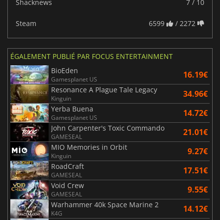
Shacknews
7 / 10
Steam
6599
/ 2272
ÉGALEMENT PUBLIÉ PAR FOCUS ENTERTAINMENT
BioEden
16.19€
Gamesplanet US
Resonance A Plague Tale Legacy
34.96€
Kinguin
Yerba Buena
14.72€
Gamesplanet US
John Carpenter's Toxic Commando
21.01€
GAMESEAL
MIO Memories in Orbit
9.27€
Kinguin
RoadCraft
17.51€
GAMESEAL
Void Crew
9.55€
GAMESEAL
Warhammer 40k Space Marine 2
14.12€
K4G