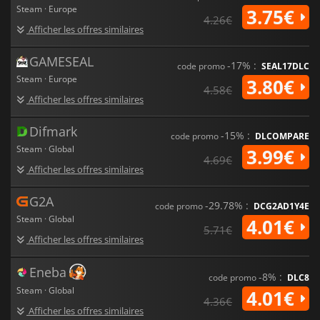
Steam · Europe
3.75€
4.26€
Afficher les offres similaires
GAMESEAL
-17% :
code promo
SEAL17DLC
Steam · Europe
3.80€
4.58€
Afficher les offres similaires
Difmark
-15% :
code promo
DLCOMPARE
Steam · Global
3.99€
4.69€
Afficher les offres similaires
G2A
-29.78% :
code promo
DCG2AD1Y4E
Steam · Global
4.01€
5.71€
Afficher les offres similaires
Eneba
-8% :
code promo
DLC8
Steam · Global
4.01€
4.36€
Afficher les offres similaires