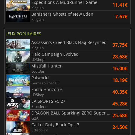
Expeditions A MudRunner Game
11.41€
Kinguin
Banishers Ghosts of New Eden
7.67€
Kinguin
JEUX POPULAIRES
Assassin's Creed Black Flag Resynced
37.75€
Kinguin
Halo Campaign Evolved
28.68€
LDShop
Mistfall Hunter
16.00€
LootBar
Palworld
18.19€
Gamesplanet US
Forza Horizon 6
40.35€
LDShop
EA SPORTS FC 27
45.28€
E.Leclerc
DRAGON BALL Sparking! ZERO Super Limit Breaking NEO
25.68€
G2A
Call of Duty Black Ops 7
24.50€
Cdiscount