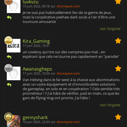
luvkvzu
19 juin 2022, 00:18
sur
dlcompare.com
je ne suis pas habituellement fan de ce genre de jeux,
mais la coopérative yeehaw dark souls a l'air d'être une
tournure amusante
Voir l'original
Kira_Gaming
17 juin 2022, 19:31
un cowboy qui tire sur des vampires pas mal... en
espérant que cela ne tourne pas rapidement en "parodie"
Awanasgheps
17 juin 2022, 10:56
sur
dlcompare.com
Van Helsing dans le far west à la chasse aux abominations
avec un vaste équipement et d'innombrables solutions
de gameplay, en solo et en coopération ? Cela semble très
prometteur ! !! J'ai hâte de vérifier, pad en main, ce que les
gars de Flying Hog ont promis. J'ai hâte !
Voir l'original
gennyshark
16 juin 2022, 22:03
sur
dlcompare.com