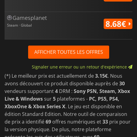
Gamesplanet
8.68€
Steam · Global
AFFICHER TOUTES LES OFFRES
Signaler une erreur ou un retour d'expérience
(*) Le meilleur prix est actuellement de
3.15€
. Nous
avons découvert ce produit disponible auprès de
30
vendeurs supportant
4
DRM :
Sony PSN, Steam, Xbox
Live & Windows
sur
5
plateformes -
PC, PS5, PS4,
XboxOne & Xbox Series X
. Le jeu est disponible en
édition Standard Edition. Notre outil de comparaison
de prix a identifié
69
offres numériques et
33
prix pour
la version physique. De plus, notre plateforme
présente les avis des utilisateurs, avec
60