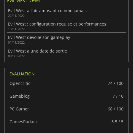
EVIL WEST NEWS
Evil West a l'air amusant comme jamais
22/11/2022
Evil West : configuration requise et performances
15/11/2022
Evil West dévoile son gameplay
01/11/2022
Evil West a une date de sortie
09/06/2022
ÉVALUATION
Opencritic
74 / 100
Gameblog
7 / 10
PC Gamer
68 / 100
GamesRadar+
3.5 / 5