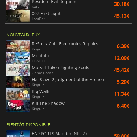
Resident Evil Requiem
30.18€
K4G
007 First Light
45.13€
LootBar
NOUVEAUX JEUX
ReStory Chill Electronics Repairs
6.39€
Kinguin
Montabi
12.09€
LOADED
Marvel Tokon Fighting Souls
45.42€
Game Boost
HellSlave 2 Judgment of the Archon
5.29€
Kinguin
Big Walk
11.34€
Kinguin
Kill The Shadow
6.40€
Kinguin
BIENTÔT DISPONIBLE
EA SPORTS Madden NFL 27
59.80€