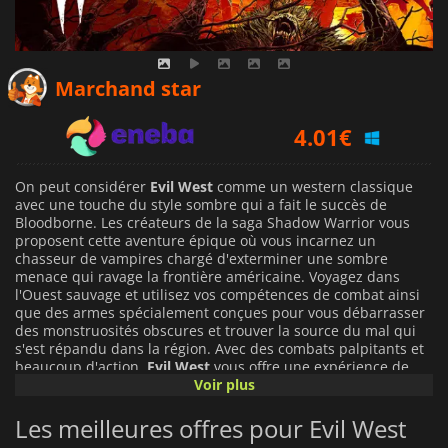
3.19
€
Marchand star
4.01
€
4.99
€
On peut considérer
Evil West
comme un western classique
avec une touche du style sombre qui a fait le succès de
Bloodborne. Les créateurs de la saga Shadow Warrior vous
proposent cette aventure épique où vous incarnez un
chasseur de vampires chargé d'exterminer une sombre
menace qui ravage la frontière américaine. Voyagez dans
l'Ouest sauvage et utilisez vos compétences de combat ainsi
que des armes spécialement conçues pour vous débarrasser
des monstruosités obscures et trouver la source du mal qui
s'est répandu dans la région. Avec des combats palpitants et
beaucoup d'action,
Evil West
vous offre une expérience de
combat contre des monstres sans précédent et allie les
Voir plus
meilleurs éléments des jeux d'horreur et des westerns. Grâce
à une campagne narrative riche et à de nombreuses options
Les meilleures offres pour Evil West
pour développer votre personnage, doté de différentes