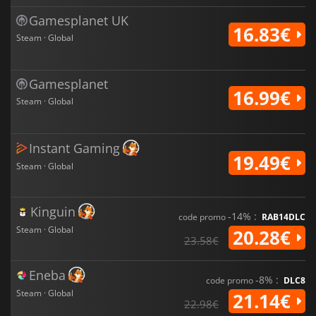
Gamesplanet UK
16.83€
Steam · Global
Gamesplanet
16.99€
Steam · Global
Instant Gaming
19.49€
Steam · Global
Kinguin
-14% :
code promo
RAB14DLC
Steam · Global
20.28€
23.58€
Eneba
-8% :
code promo
DLC8
Steam · Global
21.14€
22.98€