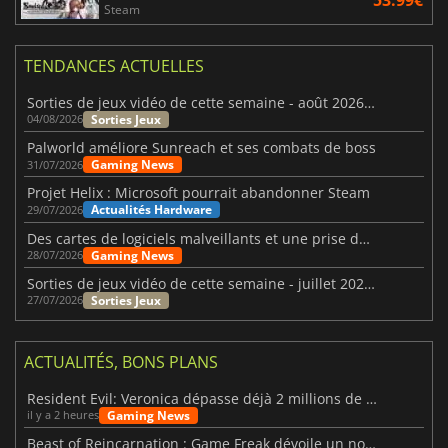
Steam
TENDANCES ACTUELLES
Sorties de jeux vidéo de cette semaine - août 2026 (semaine 32)
Sorties Jeux
04/08/2026
Palworld améliore Sunreach et ses combats de boss
Gaming News
31/07/2026
Projet Helix : Microsoft pourrait abandonner Steam
Actualités Hardware
29/07/2026
Des cartes de logiciels malveillants et une prise de contrôle de Discord ont touché Meccha Chameleon
Gaming News
28/07/2026
Sorties de jeux vidéo de cette semaine - juillet 2026 (semaine 31)
Sorties Jeux
27/07/2026
ACTUALITÉS, BONS PLANS
Resident Evil: Veronica dépasse déjà 2 millions de wishlists
Gaming News
il y a 2 heures
Beast of Reincarnation : Game Freak dévoile un nouveau pari