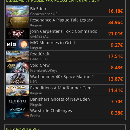
ÉGALEMENT PUBLIÉ PAR FOCUS ENTERTAINMENT
BioEden
16.18€
Gamesplanet US
Resonance A Plague Tale Legacy
34.96€
Kinguin
John Carpenter's Toxic Commando
21.01€
GAMESEAL
MIO Memories in Orbit
9.27€
Kinguin
RoadCraft
17.51€
GAMESEAL
Void Crew
8.48€
PremiumCDKeys
Warhammer 40k Space Marine 2
13.87€
K4G
Expeditions A MudRunner Game
11.41€
Kinguin
Banishers Ghosts of New Eden
7.70€
Kinguin
Warstride Challenges
0.38€
Eneba
JEUX POPULAIRES