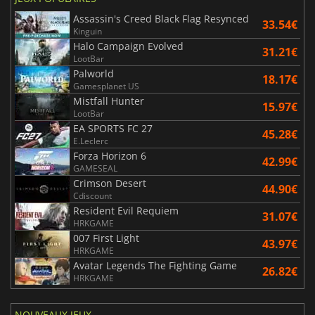
Assassin's Creed Black Flag Resynced
33.54€
Kinguin
Halo Campaign Evolved
31.21€
LootBar
Palworld
18.17€
Gamesplanet US
Mistfall Hunter
15.97€
LootBar
EA SPORTS FC 27
45.28€
E.Leclerc
Forza Horizon 6
42.99€
GAMESEAL
Crimson Desert
44.90€
Cdiscount
Resident Evil Requiem
31.07€
HRKGAME
007 First Light
43.97€
HRKGAME
Avatar Legends The Fighting Game
26.82€
HRKGAME
NOUVEAUX JEUX