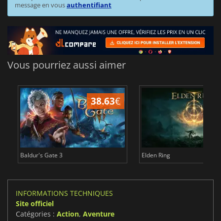
message en vous
authentifiant
Vous pourriez aussi aimer
38.63
€
1
Baldur's Gate 3
Elden Ring
INFORMATIONS TECHNIQUES
Site officiel
Catégories :
Action
,
Aventure