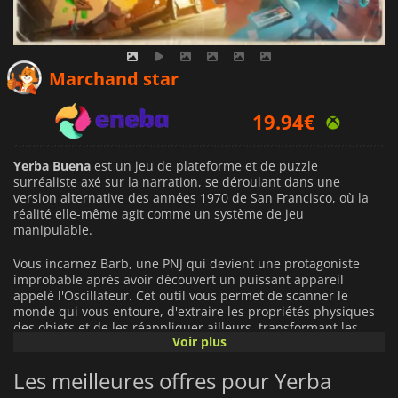
19.49
€
Marchand star
19.94
€
20.28
€
Yerba Buena
est un jeu de plateforme et de puzzle
surréaliste axé sur la narration, se déroulant dans une
version alternative des années 1970 de San Francisco, où la
réalité elle-même agit comme un système de jeu
manipulable.
Vous incarnez Barb, une PNJ qui devient une protagoniste
improbable après avoir découvert un puissant appareil
appelé l'Oscillateur. Cet outil vous permet de scanner le
monde qui vous entoure, d'extraire les propriétés physiques
des objets et de les réappliquer ailleurs, transformant les
Voir plus
éléments environnementaux ordinaires en outils de
traversée, d'expérimentation et de résolution d'énigmes.
Les meilleures offres pour Yerba
Le jeu mêle le jeu de plateforme 3D, la conception d'énigmes