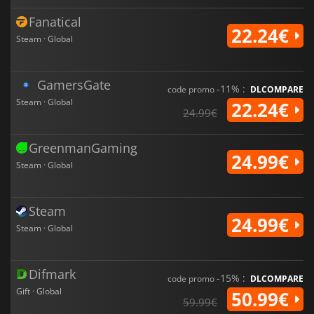
Fanatical
22.24€
Steam · Global
GamersGate
-11% :
code promo
DLCOMPARE
Steam · Global
22.24€
24.99€
GreenmanGaming
24.99€
Steam · Global
Steam
24.99€
Steam · Global
Difmark
-15% :
code promo
DLCOMPARE
Gift · Global
50.99€
59.99€