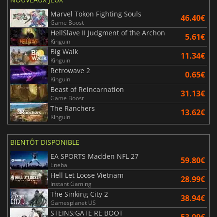
Marvel Tokon Fighting Souls
46.40€
Game Boost
HellSlave II Judgment of the Archon
5.61€
Kinguin
Big Walk
11.34€
Kinguin
Retrowave 2
0.65€
Kinguin
Beast of Reincarnation
31.13€
Game Boost
The Ranchers
13.62€
Kinguin
BIENTÔT DISPONIBLE
EA SPORTS Madden NFL 27
59.80€
Eneba
Hell Let Loose Vietnam
28.99€
Instant Gaming
The Sinking City 2
38.94€
Gamesplanet US
STEINS;GATE RE BOOT
53.99€