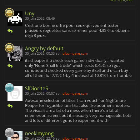
Uny
30 juin 2026, 08:49
C’est une bonne offre pour ceux qui veulent tester
plusieurs roguelites sans se ruiner pour 4,35 € tu obtiens
déjà 3 jeux.
Angry by default
30 juin 2026, 00:33
sur
dlcompare.com
its cheaper if u check each game individually, i wanted
only 'None Shall Intrude" which costs 0.45€, so i got
curious and checked every game by itself and u can buy
all of them for 7.15€ 1-by-1 instead of 10.81€ from humble
SlDiorite5
30 juin 2026, 00:07
sur
dlcompare.com
Awesome selection of titles. I can vouch for Nightmare
Reaper for roguelike fans that also like boomer shooters.
The visuals are a bit of a mess when there's a lot of
enemies on screen, but it's usually very manageable. Lots
and lots of different guns to experiment with.
neekimyong
29 juin 2026, 22:15
sur
dlcompare.com