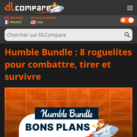
YOU ARE HERE
WE ALSO SUPPORT
Dark
JEUX
FRANCE
USA
mode
CARTES PRÉPAYÉES
LOGICIELS
Humble Bundle : 8 roguelites
CONCOURS
pour combattre, tirer et
MATÉRIEL
survivre
NEWS
SE CONNECTER OU S'INSCRIRE