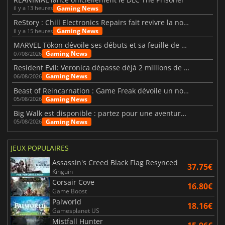
Gaming News
il y a 13 heures
ReStory : Chill Electronics Repairs fait revivre la nostalgie des années 2000
Gaming News
il y a 15 heures
MARVEL Tōkon dévoile ses débuts et sa feuille de route
Gaming News
07/08/2026
Resident Evil: Veronica dépasse déjà 2 millions de wishlists
Gaming News
06/08/2026
Beast of Reincarnation : Game Freak dévoile un nouveau pari
Gaming News
05/08/2026
Big Walk est disponible : partez pour une aventure entre amis
Gaming News
05/08/2026
JEUX POPULAIRES
Assassin's Creed Black Flag Resynced
37.75€
Kinguin
Corsair Cove
16.80€
Game Boost
Palworld
18.16€
Gamesplanet US
Mistfall Hunter