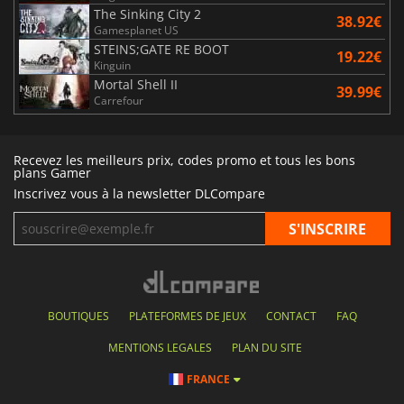
The Sinking City 2
38.92€
Gamesplanet US
STEINS;GATE RE BOOT
19.22€
Kinguin
Mortal Shell II
39.99€
Carrefour
Recevez les meilleurs prix, codes promo et tous les bons
plans Gamer
Inscrivez vous à la newsletter DLCompare
BOUTIQUES
PLATEFORMES DE JEUX
CONTACT
FAQ
MENTIONS LEGALES
PLAN DU SITE
FRANCE