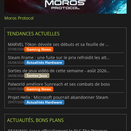
Moros Protocol
TENDANCES ACTUELLES
MARVEL Tōkon dévoile ses débuts et sa feuille de route
Gaming News
07/08/2026
Steam Frame : une fuite sur le prix refroidit les attentes VR
Actualités Hardware
05/08/2026
Sorties de jeux vidéo de cette semaine - août 2026 (semaine 32)
Sorties Jeux
04/08/2026
Palworld améliore Sunreach et ses combats de boss
Gaming News
31/07/2026
Projet Helix : Microsoft pourrait abandonner Steam
Actualités Hardware
29/07/2026
ACTUALITÉS, BONS PLANS
REANIMAL lance officiellement le DLC The Prisoner