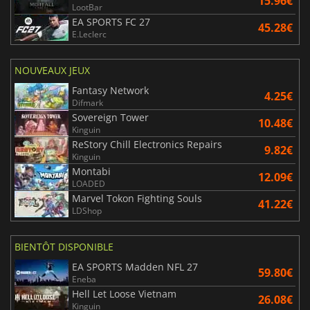
15.96€
LootBar
EA SPORTS FC 27
45.28€
E.Leclerc
NOUVEAUX JEUX
Fantasy Network
4.25€
Difmark
Sovereign Tower
10.48€
Kinguin
ReStory Chill Electronics Repairs
9.82€
Kinguin
Montabi
12.09€
LOADED
Marvel Tokon Fighting Souls
41.22€
LDShop
BIENTÔT DISPONIBLE
EA SPORTS Madden NFL 27
59.80€
Eneba
Hell Let Loose Vietnam
26.08€
Kinguin