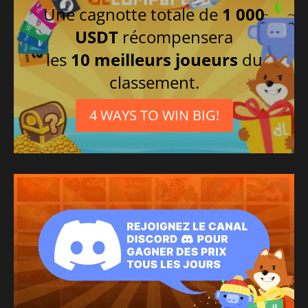
Une cagnotte totale de
1 000
USDT
récompensera
les
10 meilleurs joueurs
du
classement.
4 WAYS TO WIN BIG!