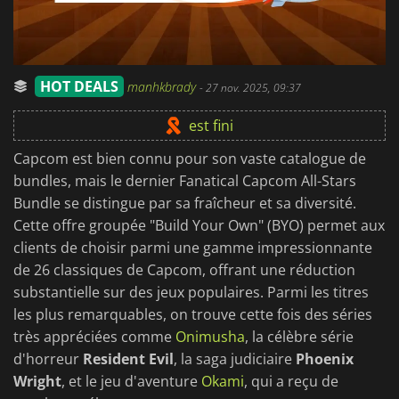
HOT DEALS
manhkbrady
-
27 nov. 2025, 09:37
est fini
Capcom est bien connu pour son vaste catalogue de
bundles, mais le dernier Fanatical Capcom All-Stars
Bundle se distingue par sa fraîcheur et sa diversité.
Cette offre groupée "Build Your Own" (BYO) permet aux
clients de choisir parmi une gamme impressionnante
de 26 classiques de Capcom, offrant une réduction
substantielle sur des jeux populaires. Parmi les titres
les plus remarquables, on trouve cette fois des séries
très appréciées comme
Onimusha
, la célèbre série
d'horreur
Resident Evil
, la saga judiciaire
Phoenix
Wright
, et le jeu d'aventure
Okami
, qui a reçu de