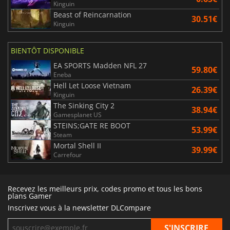
Kinguin
Beast of Reincarnation
30.51€
Kinguin
BIENTÔT DISPONIBLE
EA SPORTS Madden NFL 27
59.80€
Eneba
Hell Let Loose Vietnam
26.39€
Kinguin
The Sinking City 2
38.94€
Gamesplanet US
STEINS;GATE RE BOOT
53.99€
Steam
Mortal Shell II
39.99€
Carrefour
Recevez les meilleurs prix, codes promo et tous les bons
plans Gamer
Inscrivez vous à la newsletter DLCompare