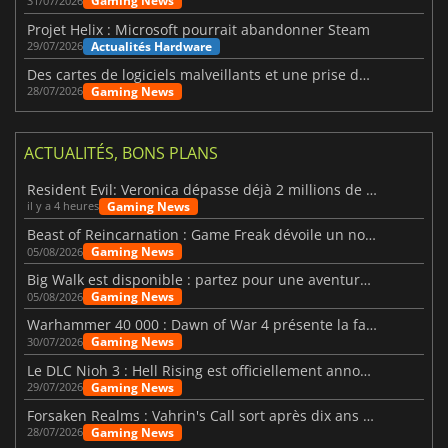
Gaming News
31/07/2026
Projet Helix : Microsoft pourrait abandonner Steam
Actualités Hardware
29/07/2026
Des cartes de logiciels malveillants et une prise de contrôle de Discord ont touché Meccha Chameleon
Gaming News
28/07/2026
ACTUALITÉS, BONS PLANS
Resident Evil: Veronica dépasse déjà 2 millions de wishlists
Gaming News
il y a 4 heures
Beast of Reincarnation : Game Freak dévoile un nouveau pari
Gaming News
05/08/2026
Big Walk est disponible : partez pour une aventure entre amis
Gaming News
05/08/2026
Warhammer 40 000 : Dawn of War 4 présente la faction des Nécrons
Gaming News
30/07/2026
Le DLC Nioh 3 : Hell Rising est officiellement annoncé
Gaming News
29/07/2026
Forsaken Realms : Vahrin's Call sort après dix ans de développement
Gaming News
28/07/2026