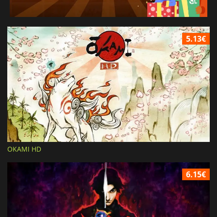
5.13€
OKAMI HD
6.15€