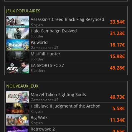
JEUX POPULAIRES
Assassin's Creed Black Flag Resynced
33.54€
Kinguin
Halo Campaign Evolved
31.23€
LootBar
Palworld
18.17€
Gamesplanet US
Mistfall Hunter
15.98€
LootBar
EA SPORTS FC 27
45.28€
E.Leclerc
NOUVEAUX JEUX
Marvel Tokon Fighting Souls
46.73€
Gamesplanet US
HellSlave II Judgment of the Archon
5.58€
Kinguin
Big Walk
11.34€
Kinguin
Retrowave 2
0.65€