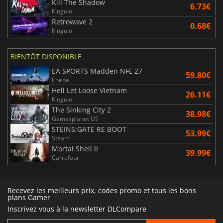
Kill The Shadow
6.73€
Kinguin
Retrowave 2
0.68€
Kinguin
BIENTÔT DISPONIBLE
EA SPORTS Madden NFL 27
59.80€
Eneba
Hell Let Loose Vietnam
26.11€
Kinguin
The Sinking City 2
38.98€
Gamesplanet US
STEINS;GATE RE BOOT
53.99€
Steam
Mortal Shell II
39.99€
Carrefour
Recevez les meilleurs prix, codes promo et tous les bons
plans Gamer
Inscrivez vous à la newsletter DLCompare