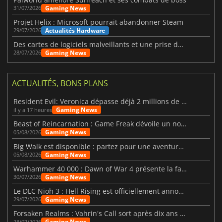
Gaming News
31/07/2026
Projet Helix : Microsoft pourrait abandonner Steam
Actualités Hardware
29/07/2026
Des cartes de logiciels malveillants et une prise de contrôle de Discord ont touché Meccha Chameleon
Gaming News
28/07/2026
ACTUALITÉS, BONS PLANS
Resident Evil: Veronica dépasse déjà 2 millions de wishlists
Gaming News
il y a 17 heures
Beast of Reincarnation : Game Freak dévoile un nouveau pari
Gaming News
05/08/2026
Big Walk est disponible : partez pour une aventure entre amis
Gaming News
05/08/2026
Warhammer 40 000 : Dawn of War 4 présente la faction des Nécrons
Gaming News
30/07/2026
Le DLC Nioh 3 : Hell Rising est officiellement annoncé
Gaming News
29/07/2026
Forsaken Realms : Vahrin's Call sort après dix ans de développement
Gaming News
28/07/2026