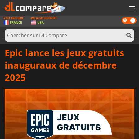
YOU ARE HERE
WE ALSO SUPPORT
Dark
JEUX
FRANCE
USA
mode
CARTES PRÉPAYÉES
LOGICIELS
Epic lance les jeux gratuits
CONCOURS
inauguraux de décembre
MATÉRIEL
2025
NEWS
SE CONNECTER OU S'INSCRIRE