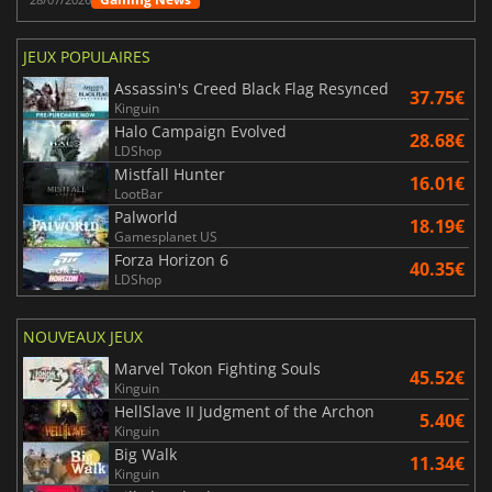
JEUX POPULAIRES
Assassin's Creed Black Flag Resynced
37.75€
Kinguin
Halo Campaign Evolved
28.68€
LDShop
Mistfall Hunter
16.01€
LootBar
Palworld
18.19€
Gamesplanet US
Forza Horizon 6
40.35€
LDShop
NOUVEAUX JEUX
Marvel Tokon Fighting Souls
45.52€
Kinguin
HellSlave II Judgment of the Archon
5.40€
Kinguin
Big Walk
11.34€
Kinguin