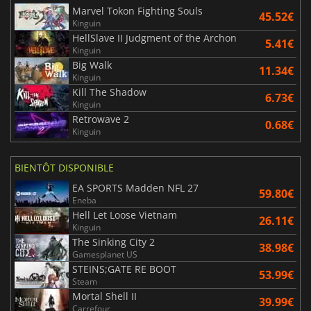
Marvel Tokon Fighting Souls
45.52€
Kinguin
HellSlave II Judgment of the Archon
5.41€
Kinguin
Big Walk
11.34€
Kinguin
Kill The Shadow
6.73€
Kinguin
Retrowave 2
0.68€
Kinguin
BIENTÔT DISPONIBLE
EA SPORTS Madden NFL 27
59.80€
Eneba
Hell Let Loose Vietnam
26.11€
Kinguin
The Sinking City 2
38.98€
Gamesplanet US
STEINS;GATE RE BOOT
53.99€
Steam
Mortal Shell II
39.99€
Carrefour