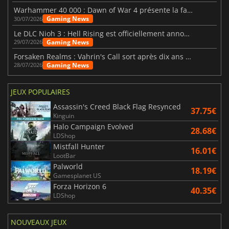
Warhammer 40 000 : Dawn of War 4 présente la faction des Nécrons
Gaming News
30/07/2026
Le DLC Nioh 3 : Hell Rising est officiellement annoncé
Gaming News
29/07/2026
Forsaken Realms : Vahrin's Call sort après dix ans de développement
Gaming News
28/07/2026
JEUX POPULAIRES
Assassin's Creed Black Flag Resynced
37.75€
Kinguin
Halo Campaign Evolved
28.68€
LDShop
Mistfall Hunter
16.01€
LootBar
Palworld
18.19€
Gamesplanet US
Forza Horizon 6
40.35€
LDShop
NOUVEAUX JEUX