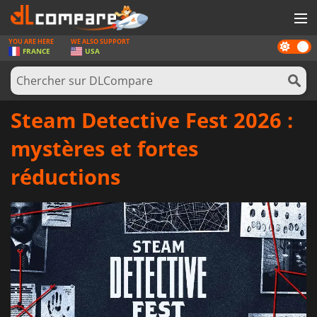
YOU ARE HERE
WE ALSO SUPPORT
Dark
JEUX
FRANCE
USA
mode
CARTES PRÉPAYÉES
LOGICIELS
Steam Detective Fest 2026 :
CONCOURS
mystères et fortes
MATÉRIEL
réductions
NEWS
SE CONNECTER OU S'INSCRIRE