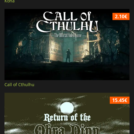
Kona
2.10€
Call of Cthulhu
15.45€