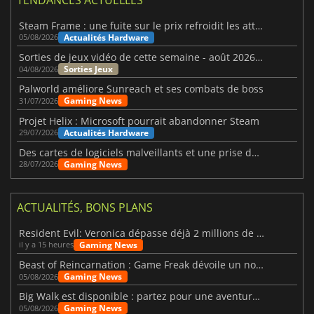
Steam Frame : une fuite sur le prix refroidit les attentes VR
Actualités Hardware
05/08/2026
Sorties de jeux vidéo de cette semaine - août 2026 (semaine 32)
Sorties Jeux
04/08/2026
Palworld améliore Sunreach et ses combats de boss
Gaming News
31/07/2026
Projet Helix : Microsoft pourrait abandonner Steam
Actualités Hardware
29/07/2026
Des cartes de logiciels malveillants et une prise de contrôle de Discord ont touché Meccha Chameleon
Gaming News
28/07/2026
ACTUALITÉS, BONS PLANS
Resident Evil: Veronica dépasse déjà 2 millions de wishlists
Gaming News
il y a 15 heures
Beast of Reincarnation : Game Freak dévoile un nouveau pari
Gaming News
05/08/2026
Big Walk est disponible : partez pour une aventure entre amis
Gaming News
05/08/2026