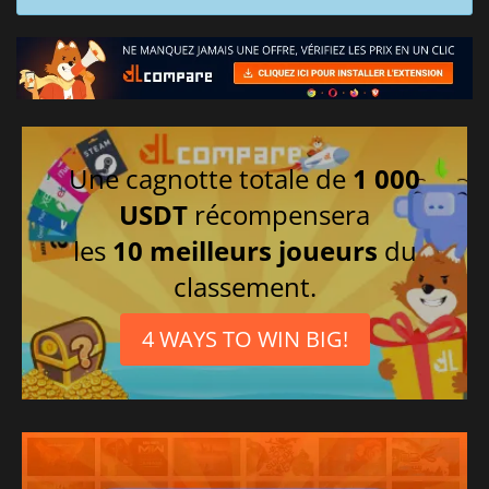
Une cagnotte totale de
1 000
USDT
récompensera
les
10 meilleurs joueurs
du
classement.
4 WAYS TO WIN BIG!