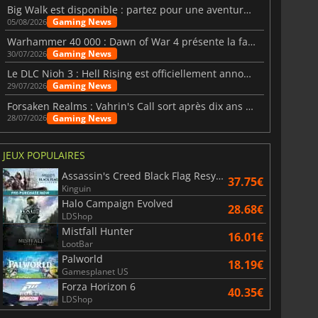
Big Walk est disponible : partez pour une aventure entre amis
Gaming News
05/08/2026
Warhammer 40 000 : Dawn of War 4 présente la faction des Nécrons
Gaming News
30/07/2026
Le DLC Nioh 3 : Hell Rising est officiellement annoncé
Gaming News
29/07/2026
Forsaken Realms : Vahrin's Call sort après dix ans de développement
Gaming News
28/07/2026
JEUX POPULAIRES
Assassin's Creed Black Flag Resynced
37.75€
Kinguin
Halo Campaign Evolved
28.68€
LDShop
Mistfall Hunter
16.01€
LootBar
Palworld
18.19€
Gamesplanet US
Forza Horizon 6
40.35€
LDShop