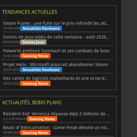
TENDANCES ACTUELLES
Steam Frame : une fuite sur le prix refroidit les attentes VR
Actualités Hardware
05/08/2026
Sorties de jeux vidéo de cette semaine - août 2026 (semaine 32)
Sorties Jeux
04/08/2026
Palworld améliore Sunreach et ses combats de boss
Gaming News
31/07/2026
Projet Helix : Microsoft pourrait abandonner Steam
Actualités Hardware
29/07/2026
Des cartes de logiciels malveillants et une prise de contrôle de Discord ont touché Meccha Chameleon
Gaming News
28/07/2026
ACTUALITÉS, BONS PLANS
Resident Evil: Veronica dépasse déjà 2 millions de wishlists
Gaming News
il y a 20 heures
Beast of Reincarnation : Game Freak dévoile un nouveau pari
Gaming News
05/08/2026