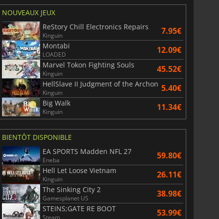
NOUVEAUX JEUX
ReStory Chill Electronics Repairs
7.95€
Kinguin
Montabi
12.09€
LOADED
Marvel Tokon Fighting Souls
45.52€
Kinguin
HellSlave II Judgment of the Archon
5.40€
Kinguin
Big Walk
11.34€
Kinguin
BIENTÔT DISPONIBLE
EA SPORTS Madden NFL 27
59.80€
Eneba
Hell Let Loose Vietnam
26.11€
Kinguin
The Sinking City 2
38.98€
Gamesplanet US
STEINS;GATE RE BOOT
53.99€
Steam