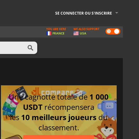
SE CONNECTER OU S'INSCRIRE
YOU ARE HERE
WE ALSO SUPPORT
Dark
FRANCE
USA
mode
Une cagnotte totale de
1 000
USDT
récompensera
les
10 meilleurs joueurs
du
classement.