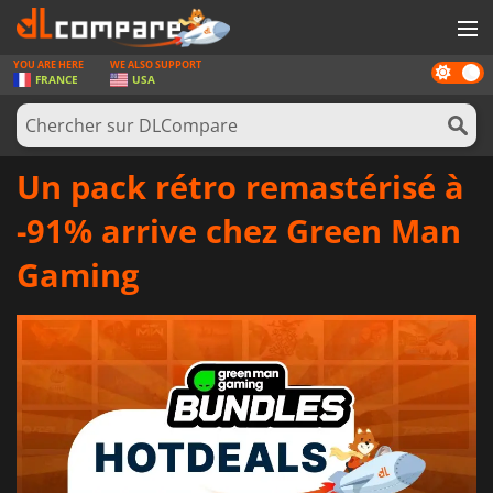
YOU ARE HERE
WE ALSO SUPPORT
Dark
JEUX
FRANCE
USA
mode
CARTES PRÉPAYÉES
LOGICIELS
Un pack rétro remastérisé à
CONCOURS
-91% arrive chez Green Man
MATÉRIEL
Gaming
NEWS
SE CONNECTER OU S'INSCRIRE