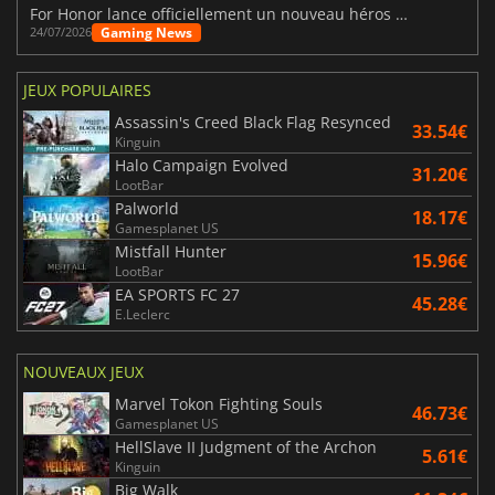
For Honor lance officiellement un nouveau héros nommé Arakure
Gaming News
24/07/2026
JEUX POPULAIRES
Assassin's Creed Black Flag Resynced
33.54€
Kinguin
Halo Campaign Evolved
31.20€
LootBar
Palworld
18.17€
Gamesplanet US
Mistfall Hunter
15.96€
LootBar
EA SPORTS FC 27
45.28€
E.Leclerc
NOUVEAUX JEUX
Marvel Tokon Fighting Souls
46.73€
Gamesplanet US
HellSlave II Judgment of the Archon
5.61€
Kinguin
Big Walk