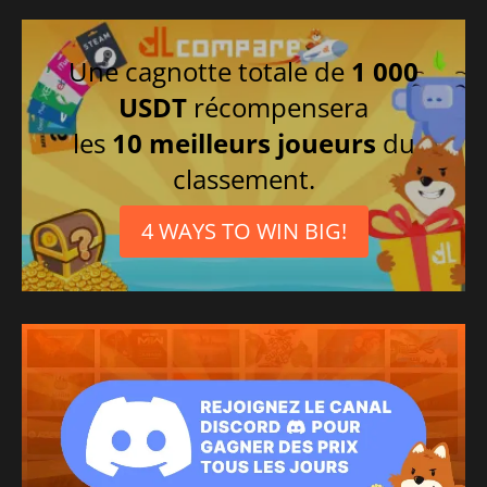
Une cagnotte totale de
1 000
USDT
récompensera
les
10 meilleurs joueurs
du
classement.
4 WAYS TO WIN BIG!