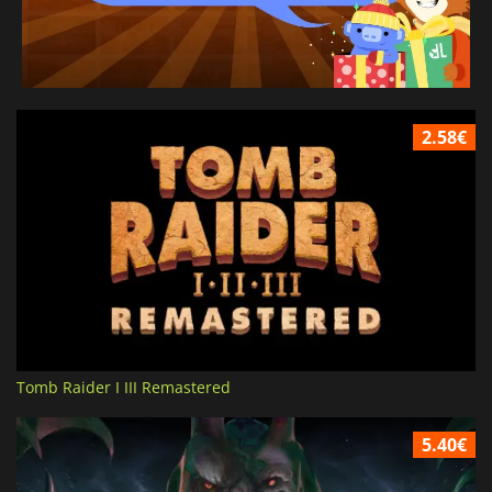
2.58€
Tomb Raider I III Remastered
5.40€