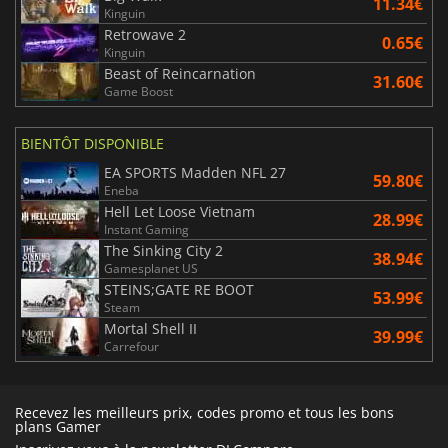
11.34€
Kinguin
Retrowave 2
0.65€
Kinguin
Beast of Reincarnation
31.60€
Game Boost
BIENTÔT DISPONIBLE
EA SPORTS Madden NFL 27
59.80€
Eneba
Hell Let Loose Vietnam
28.99€
Instant Gaming
The Sinking City 2
38.94€
Gamesplanet US
STEINS;GATE RE BOOT
53.99€
Steam
Mortal Shell II
39.99€
Carrefour
Recevez les meilleurs prix, codes promo et tous les bons
plans Gamer