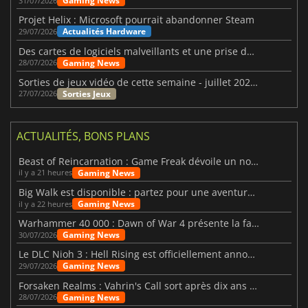
Gaming News
31/07/2026
Projet Helix : Microsoft pourrait abandonner Steam
Actualités Hardware
29/07/2026
Des cartes de logiciels malveillants et une prise de contrôle de Discord ont touché Meccha Chameleon
Gaming News
28/07/2026
Sorties de jeux vidéo de cette semaine - juillet 2026 (semaine 31)
Sorties Jeux
27/07/2026
ACTUALITÉS, BONS PLANS
Beast of Reincarnation : Game Freak dévoile un nouveau pari
Gaming News
il y a 21 heures
Big Walk est disponible : partez pour une aventure entre amis
Gaming News
il y a 22 heures
Warhammer 40 000 : Dawn of War 4 présente la faction des Nécrons
Gaming News
30/07/2026
Le DLC Nioh 3 : Hell Rising est officiellement annoncé
Gaming News
29/07/2026
Forsaken Realms : Vahrin's Call sort après dix ans de développement
Gaming News
28/07/2026