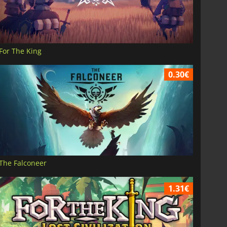
For The King
0.30€
The Falconeer
1.31€