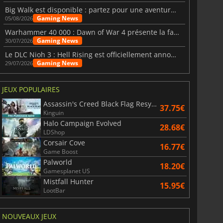
Big Walk est disponible : partez pour une aventure entre amis
Gaming News
05/08/2026
Warhammer 40 000 : Dawn of War 4 présente la faction des Nécrons
Gaming News
30/07/2026
Le DLC Nioh 3 : Hell Rising est officiellement annoncé
Gaming News
29/07/2026
JEUX POPULAIRES
Assassin's Creed Black Flag Resynced
37.75€
Kinguin
Halo Campaign Evolved
28.68€
LDShop
Corsair Cove
16.77€
Game Boost
Palworld
18.20€
Gamesplanet US
Mistfall Hunter
15.95€
LootBar
NOUVEAUX JEUX