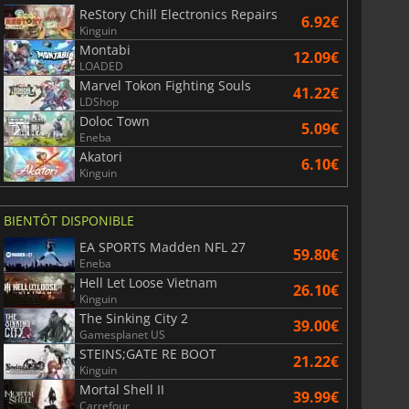
ReStory Chill Electronics Repairs
6.92€
Kinguin
Montabi
12.09€
LOADED
Marvel Tokon Fighting Souls
41.22€
LDShop
Doloc Town
5.09€
Eneba
Akatori
6.10€
Kinguin
BIENTÔT DISPONIBLE
EA SPORTS Madden NFL 27
59.80€
Eneba
Hell Let Loose Vietnam
26.10€
Kinguin
The Sinking City 2
39.00€
Gamesplanet US
STEINS;GATE RE BOOT
21.22€
Kinguin
Mortal Shell II
39.99€
Carrefour