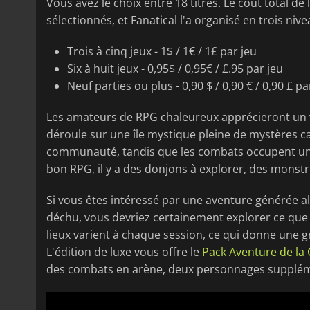
Vous avez le choix entre 18 titres. Le coût total d
sélectionnés, et Fanatical l'a organisé en trois nive
Trois à cinq jeux - 1$ / 1€ / 1£ par jeu
Six à huit jeux - 0,95$ / 0,95€ / £.95 par jeu
Neuf parties ou plus - 0,90 $ / 0,90 € / 0,90 £ pa
Les amateurs de RPG chaleureux apprécieront un
déroule sur une île mystique pleine de mystères cach
communauté, tandis que les combats occupent un
bon RPG, il y a des donjons à explorer, des monstr
Si vous êtes intéressé par une aventure générée a
déchu, vous devriez certainement explorer ce qu
lieux varient à chaque session, ce qui donne une gr
L'édition de luxe vous offre le
Pack Aventure de la 
des combats en arène, deux personnages suppléme