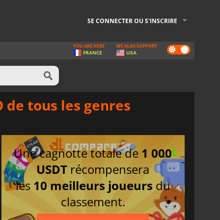
SE CONNECTER OU S'INSCRIRE
YOU ARE HERE
WE ALSO SUPPORT
Dark
FRANCE
USA
mode
 de tous les genres
Une cagnotte totale de
1 000
USDT
récompensera
les
10 meilleurs joueurs
du
classement.