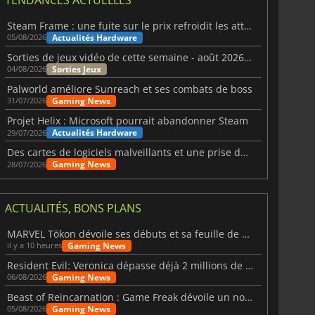
Steam Frame : une fuite sur le prix refroidit les attentes VR
Actualités Hardware
05/08/2026
Sorties de jeux vidéo de cette semaine - août 2026 (semaine 32)
Sorties Jeux
04/08/2026
Palworld améliore Sunreach et ses combats de boss
Gaming News
31/07/2026
Projet Helix : Microsoft pourrait abandonner Steam
Actualités Hardware
29/07/2026
Des cartes de logiciels malveillants et une prise de contrôle de Discord ont touché Meccha Chameleon
Gaming News
28/07/2026
ACTUALITÉS, BONS PLANS
MARVEL Tōkon dévoile ses débuts et sa feuille de route
Gaming News
il y a 10 heures
Resident Evil: Veronica dépasse déjà 2 millions de wishlists
Gaming News
06/08/2026
Beast of Reincarnation : Game Freak dévoile un nouveau pari
Gaming News
05/08/2026