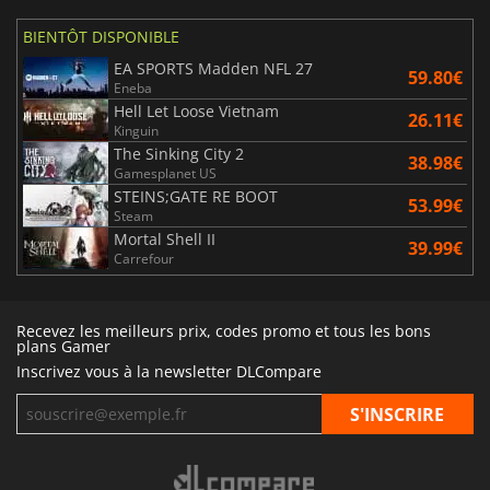
BIENTÔT DISPONIBLE
EA SPORTS Madden NFL 27
59.80€
Eneba
Hell Let Loose Vietnam
26.11€
Kinguin
The Sinking City 2
38.98€
Gamesplanet US
STEINS;GATE RE BOOT
53.99€
Steam
Mortal Shell II
39.99€
Carrefour
Recevez les meilleurs prix, codes promo et tous les bons
plans Gamer
Inscrivez vous à la newsletter DLCompare