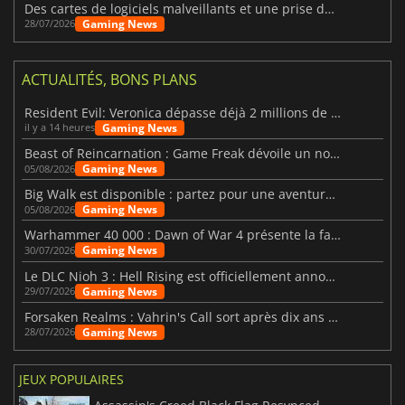
Des cartes de logiciels malveillants et une prise de contrôle de Discord ont touché Meccha Chameleon
Gaming News
28/07/2026
ACTUALITÉS, BONS PLANS
Resident Evil: Veronica dépasse déjà 2 millions de wishlists
Gaming News
il y a 14 heures
Beast of Reincarnation : Game Freak dévoile un nouveau pari
Gaming News
05/08/2026
Big Walk est disponible : partez pour une aventure entre amis
Gaming News
05/08/2026
Warhammer 40 000 : Dawn of War 4 présente la faction des Nécrons
Gaming News
30/07/2026
Le DLC Nioh 3 : Hell Rising est officiellement annoncé
Gaming News
29/07/2026
Forsaken Realms : Vahrin's Call sort après dix ans de développement
Gaming News
28/07/2026
JEUX POPULAIRES