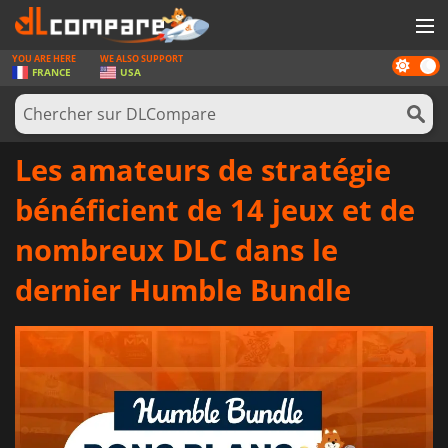
YOU ARE HERE
WE ALSO SUPPORT
Dark
JEUX
FRANCE
USA
mode
CARTES PRÉPAYÉES
LOGICIELS
Les amateurs de stratégie
CONCOURS
bénéficient de 14 jeux et de
MATÉRIEL
nombreux DLC dans le
NEWS
dernier Humble Bundle
SE CONNECTER OU S'INSCRIRE