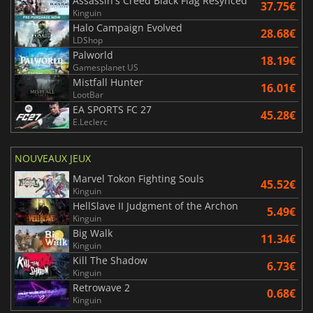
Assassin's Creed Black Flag Resynced
37.75€
Kinguin
Halo Campaign Evolved
28.68€
LDShop
Palworld
18.19€
Gamesplanet US
Mistfall Hunter
16.01€
LootBar
EA SPORTS FC 27
45.28€
E.Leclerc
NOUVEAUX JEUX
Marvel Tokon Fighting Souls
45.52€
Kinguin
HellSlave II Judgment of the Archon
5.49€
Kinguin
Big Walk
11.34€
Kinguin
Kill The Shadow
6.73€
Kinguin
Retrowave 2
0.68€
Kinguin