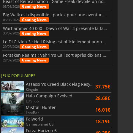
Beast of Reincarnation : Game Freak dévoile un nouveau pari
Gaming News
05/08/2026
Big Walk est disponible : partez pour une aventure entre amis
Gaming News
05/08/2026
Warhammer 40 000 : Dawn of War 4 présente la faction des Nécrons
Gaming News
30/07/2026
Le DLC Nioh 3 : Hell Rising est officiellement annoncé
Gaming News
29/07/2026
Forsaken Realms : Vahrin's Call sort après dix ans de développement
Gaming News
28/07/2026
JEUX POPULAIRES
Assassin's Creed Black Flag Resynced
37.75€
Kinguin
Halo Campaign Evolved
28.68€
LDShop
Mistfall Hunter
16.01€
LootBar
Palworld
18.19€
Gamesplanet US
Forza Horizon 6