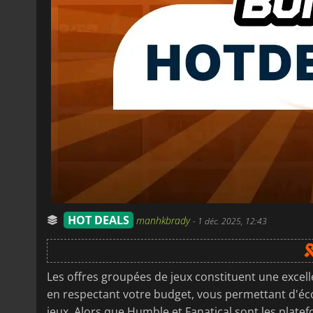
HOT DEALS
manhkbrady
-
1 déc. 2025, 12:43
Les offres groupées de jeux constituent une excell
en respectant votre budget, vous permettant d'éco
jeux. Alors que Humble et Fanatical sont les plat