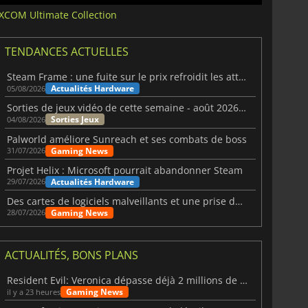
XCOM Ultimate Collection
TENDANCES ACTUELLES
Steam Frame : une fuite sur le prix refroidit les attentes VR
Actualités Hardware
05/08/2026
Sorties de jeux vidéo de cette semaine - août 2026 (semaine 32)
Sorties Jeux
04/08/2026
Palworld améliore Sunreach et ses combats de boss
Gaming News
31/07/2026
Projet Helix : Microsoft pourrait abandonner Steam
Actualités Hardware
29/07/2026
Des cartes de logiciels malveillants et une prise de contrôle de Discord ont touché Meccha Chameleon
Gaming News
28/07/2026
ACTUALITÉS, BONS PLANS
Resident Evil: Veronica dépasse déjà 2 millions de wishlists
Gaming News
il y a 23 heures