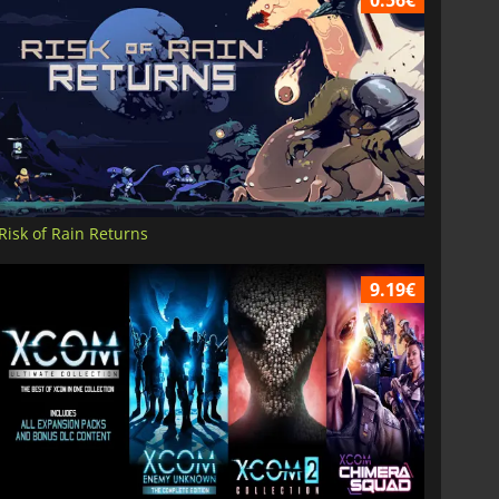
Risk of Rain Returns
9.19€