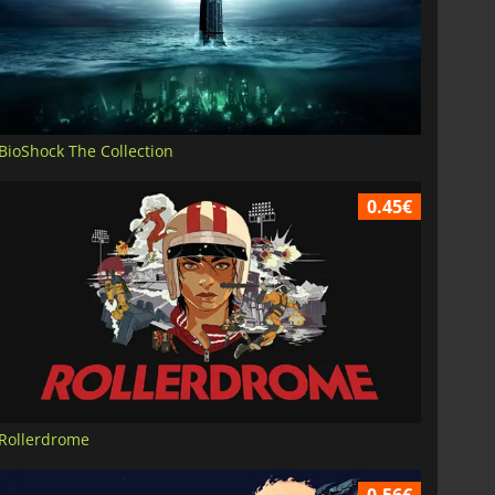
BioShock The Collection
0.45€
Rollerdrome
0.56€