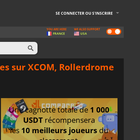
SE CONNECTER OU S'INSCRIRE
YOU ARE HERE
WE ALSO SUPPORT
Dark
FRANCE
USA
mode
ies sur XCOM, Rollerdrome
Une cagnotte totale de
1 000
USDT
récompensera
les
10 meilleurs joueurs
du