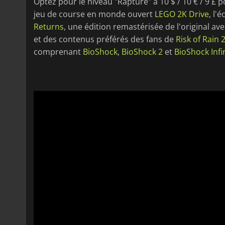
Optez pour le niveau "Rapture" à 10 $ / 10 € / 9 £
jeu de course en monde ouvert
LEGO 2K Drive
, l'
Returns
, une édition remastérisée de l'original 
et des contenus préférés des fans de
Risk of Rain 
comprenant
BioShock
,
BioShock 2
et
BioShock Infi