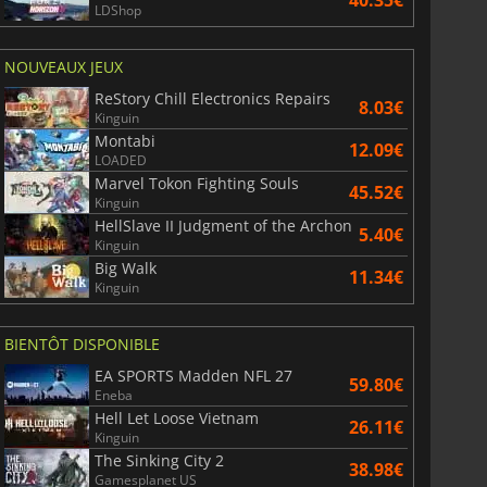
40.35€
LDShop
NOUVEAUX JEUX
ReStory Chill Electronics Repairs
8.03€
Kinguin
Montabi
12.09€
LOADED
Marvel Tokon Fighting Souls
45.52€
Kinguin
HellSlave II Judgment of the Archon
5.40€
Kinguin
Big Walk
11.34€
Kinguin
BIENTÔT DISPONIBLE
EA SPORTS Madden NFL 27
59.80€
Eneba
Hell Let Loose Vietnam
26.11€
Kinguin
The Sinking City 2
38.98€
Gamesplanet US