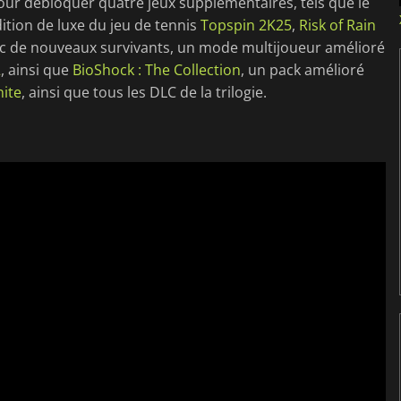
 pour débloquer quatre jeux supplémentaires, tels que le
édition de luxe du jeu de tennis
Topspin 2K25
,
Risk of Rain
avec de nouveaux survivants, un mode multijoueur amélioré
2
, ainsi que
BioShock : The Collection
, un pack amélioré
nite
, ainsi que tous les DLC de la trilogie.