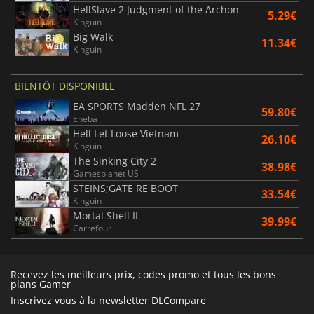
HellSlave 2 Judgment of the Archon
5.29€
Kinguin
Big Walk
11.34€
Kinguin
BIENTÔT DISPONIBLE
EA SPORTS Madden NFL 27
59.80€
Eneba
Hell Let Loose Vietnam
26.10€
Kinguin
The Sinking City 2
38.98€
Gamesplanet US
STEINS;GATE RE BOOT
33.54€
Kinguin
Mortal Shell II
39.99€
Carrefour
Recevez les meilleurs prix, codes promo et tous les bons
plans Gamer
Inscrivez vous à la newsletter DLCompare