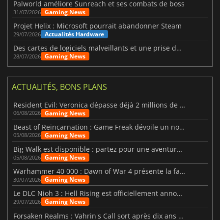
Palworld améliore Sunreach et ses combats de boss
Gaming News
31/07/2026
Projet Helix : Microsoft pourrait abandonner Steam
Actualités Hardware
29/07/2026
Des cartes de logiciels malveillants et une prise de contrôle de Discord ont touché Meccha Chameleon
Gaming News
28/07/2026
ACTUALITÉS, BONS PLANS
Resident Evil: Veronica dépasse déjà 2 millions de wishlists
Gaming News
06/08/2026
Beast of Reincarnation : Game Freak dévoile un nouveau pari
Gaming News
05/08/2026
Big Walk est disponible : partez pour une aventure entre amis
Gaming News
05/08/2026
Warhammer 40 000 : Dawn of War 4 présente la faction des Nécrons
Gaming News
30/07/2026
Le DLC Nioh 3 : Hell Rising est officiellement annoncé
Gaming News
29/07/2026
Forsaken Realms : Vahrin's Call sort après dix ans de développement