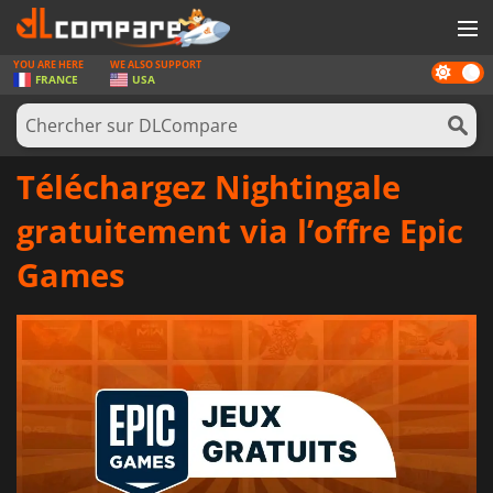
YOU ARE HERE
WE ALSO SUPPORT
Dark
JEUX
FRANCE
USA
mode
CARTES PRÉPAYÉES
LOGICIELS
Téléchargez Nightingale
CONCOURS
gratuitement via l’offre Epic
MATÉRIEL
Games
NEWS
SE CONNECTER OU S'INSCRIRE