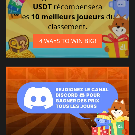
USDT
récompensera
les
10 meilleurs joueurs
du
classement.
4 WAYS TO WIN BIG!