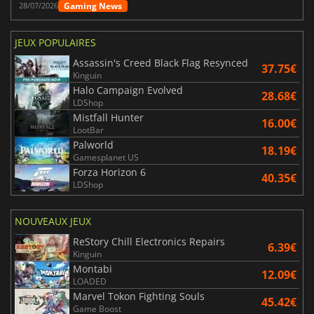
Gaming News
28/07/2026
JEUX POPULAIRES
Assassin's Creed Black Flag Resynced
37.75€
Kinguin
Halo Campaign Evolved
28.68€
LDShop
Mistfall Hunter
16.00€
LootBar
Palworld
18.19€
Gamesplanet US
Forza Horizon 6
40.35€
LDShop
NOUVEAUX JEUX
ReStory Chill Electronics Repairs
6.39€
Kinguin
Montabi
12.09€
LOADED
Marvel Tokon Fighting Souls
45.42€
Game Boost