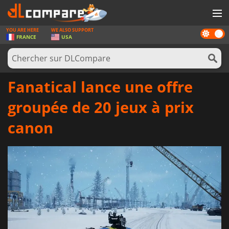
YOU ARE HERE
WE ALSO SUPPORT
Dark
JEUX
FRANCE
USA
mode
CARTES PRÉPAYÉES
LOGICIELS
Fanatical lance une offre
CONCOURS
groupée de 20 jeux à prix
MATÉRIEL
canon
NEWS
SE CONNECTER OU S'INSCRIRE