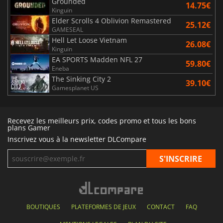
Grounded
14.75€
Kinguin
Elder Scrolls 4 Oblivion Remastered
25.12€
GAMESEAL
Hell Let Loose Vietnam
26.08€
Kinguin
EA SPORTS Madden NFL 27
59.80€
Eneba
The Sinking City 2
39.10€
Gamesplanet US
Recevez les meilleurs prix, codes promo et tous les bons
plans Gamer
Inscrivez vous à la newsletter DLCompare
BOUTIQUES
PLATEFORMES DE JEUX
CONTACT
FAQ