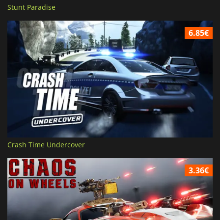
Stunt Paradise
6.85€
Crash Time Undercover
3.36€