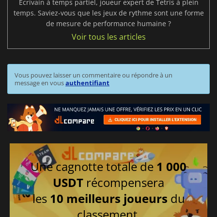
Écrivain à temps partiel, joueur expert de Tetris à plein
temps. Saviez-vous que les jeux de rythme sont une forme
de mesure de performance humaine ?
Voir tous les articles
Vous pouvez laisser un commentaire ou répondre à un
message en vous
authentifiant
Une cagnotte totale de
1 000
USDT
récompensera
les
10 meilleurs joueurs
du
classement.