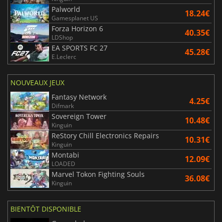
Palworld
18.24€
Gamesplanet US
Forza Horizon 6
40.35€
LDShop
EA SPORTS FC 27
45.28€
E.Leclerc
NOUVEAUX JEUX
Fantasy Network
4.25€
Difmark
Sovereign Tower
10.48€
Kinguin
ReStory Chill Electronics Repairs
10.31€
Kinguin
Montabi
12.09€
LOADED
Marvel Tokon Fighting Souls
36.08€
Kinguin
BIENTÔT DISPONIBLE