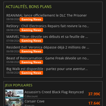
ACTUALITÉS, BONS PLANS
REANIMAL lance officiellement le DLC The Prisoner
Gaming News
08/08/2026
ReStory : Chill Electronics Repairs fait revivre la nostalgie des années 2000
Gaming News
08/08/2026
MARVEL Tōkon dévoile ses débuts et sa feuille de route
Gaming News
07/08/2026
Resident Evil: Veronica dépasse déjà 2 millions de wishlists
Gaming News
06/08/2026
Beast of Reincarnation : Game Freak dévoile un nouveau pari
Gaming News
05/08/2026
Big Walk est disponible : partez pour une aventure entre amis
Gaming News
05/08/2026
JEUX POPULAIRES
Assassin's Creed Black Flag Resynced
37.99€
Cdiscount
Corsair Cove
17.64€
Kinguin