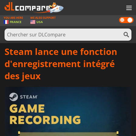
YOU ARE HERE
WE ALSO SUPPORT
Dark
JEUX
FRANCE
USA
mode
CARTES PRÉPAYÉES
LOGICIELS
Steam lance une fonction
CONCOURS
d'enregistrement intégré
MATÉRIEL
des jeux
NEWS
SE CONNECTER OU S'INSCRIRE