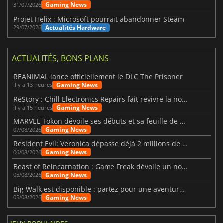
Gaming News
31/07/2026
Projet Helix : Microsoft pourrait abandonner Steam
Actualités Hardware
29/07/2026
ACTUALITÉS, BONS PLANS
REANIMAL lance officiellement le DLC The Prisoner
Gaming News
il y a 13 heures
ReStory : Chill Electronics Repairs fait revivre la nostalgie des années 2000
Gaming News
il y a 15 heures
MARVEL Tōkon dévoile ses débuts et sa feuille de route
Gaming News
07/08/2026
Resident Evil: Veronica dépasse déjà 2 millions de wishlists
Gaming News
06/08/2026
Beast of Reincarnation : Game Freak dévoile un nouveau pari
Gaming News
05/08/2026
Big Walk est disponible : partez pour une aventure entre amis
Gaming News
05/08/2026