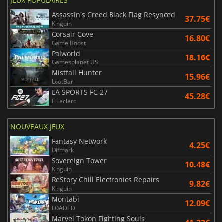
JEUX POPULAIRES
Assassin's Creed Black Flag Resynced
37.75€
Kinguin
Corsair Cove
16.80€
Game Boost
Palworld
18.16€
Gamesplanet US
Mistfall Hunter
15.96€
LootBar
EA SPORTS FC 27
45.28€
E.Leclerc
NOUVEAUX JEUX
Fantasy Network
4.25€
Difmark
Sovereign Tower
10.48€
Kinguin
ReStory Chill Electronics Repairs
9.82€
Kinguin
Montabi
12.09€
LOADED
Marvel Tokon Fighting Souls