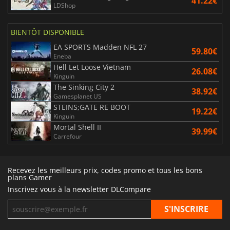
41.22€
LDShop
BIENTÔT DISPONIBLE
EA SPORTS Madden NFL 27
59.80€
Eneba
Hell Let Loose Vietnam
26.08€
Kinguin
The Sinking City 2
38.92€
Gamesplanet US
STEINS;GATE RE BOOT
19.22€
Kinguin
Mortal Shell II
39.99€
Carrefour
Recevez les meilleurs prix, codes promo et tous les bons
plans Gamer
Inscrivez vous à la newsletter DLCompare