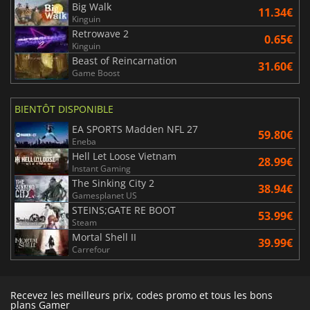
Big Walk
11.34€
Kinguin
Retrowave 2
0.65€
Kinguin
Beast of Reincarnation
31.60€
Game Boost
BIENTÔT DISPONIBLE
EA SPORTS Madden NFL 27
59.80€
Eneba
Hell Let Loose Vietnam
28.99€
Instant Gaming
The Sinking City 2
38.94€
Gamesplanet US
STEINS;GATE RE BOOT
53.99€
Steam
Mortal Shell II
39.99€
Carrefour
Recevez les meilleurs prix, codes promo et tous les bons
plans Gamer