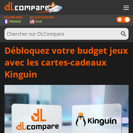
YOU ARE HERE
WE ALSO SUPPORT
Dark
JEUX
FRANCE
USA
mode
CARTES PRÉPAYÉES
LOGICIELS
Débloquez votre budget jeux
CONCOURS
avec les cartes-cadeaux
MATÉRIEL
Kinguin
NEWS
SE CONNECTER OU S'INSCRIRE