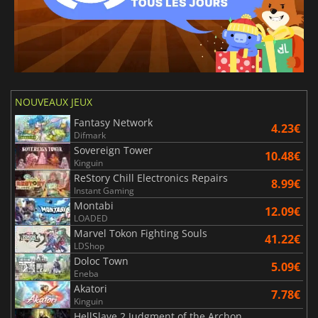
NOUVEAUX JEUX
Fantasy Network
4.23€
Difmark
Sovereign Tower
10.48€
Kinguin
ReStory Chill Electronics Repairs
8.99€
Instant Gaming
Montabi
12.09€
LOADED
Marvel Tokon Fighting Souls
41.22€
LDShop
Doloc Town
5.09€
Eneba
Akatori
7.78€
Kinguin
HellSlave 2 Judgment of the Archon