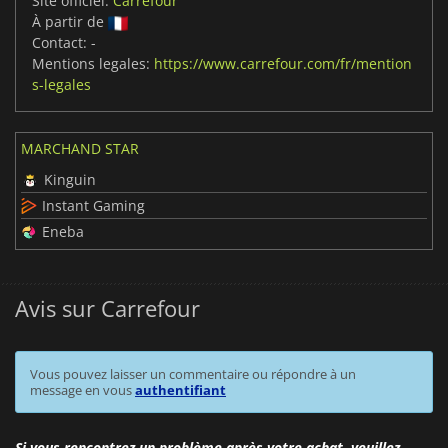
Site officiel:
Carrefour
À partir de
Contact:
-
Mentions legales:
https://www.carrefour.com/fr/mention
s-legales
MARCHAND STAR
Kinguin
Instant Gaming
Eneba
Avis sur Carrefour
Vous pouvez laisser un commentaire ou répondre à un
message en vous
authentifiant
Si vous rencontrez un problème après votre achat, veuillez