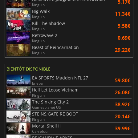
5.17€
Kinguin
Big Walk
11.34€
Kinguin
Kill The Shadow
5.58€
Kinguin
Retrowave 2
0.69€
Kinguin
Beast of Reincarnation
29.22€
Kinguin
BIENTÔT DISPONIBLE
EA SPORTS Madden NFL 27
59.80€
Eneba
Hell Let Loose Vietnam
26.08€
Kinguin
The Sinking City 2
38.92€
Gamesplanet US
STEINS;GATE RE BOOT
20.14€
Kinguin
Mortal Shell II
39.99€
Carrefour
BRIGANDINE ABYSS