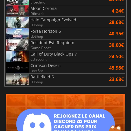
E.Leclerc
Moon Corona
4.24€
Difmark
Halo Campaign Evolved
28.68€
LDShop
Forza Horizon 6
40.35€
LDShop
Resident Evil Requiem
30.00€
Game Boost
Call of Duty Black Ops 7
24.50€
Cdiscount
Crimson Desert
45.98€
LootBar
Battlefield 6
23.68€
LDShop