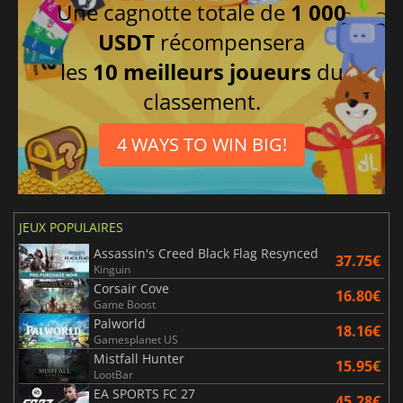
Une cagnotte totale de
1 000
USDT
récompensera
les
10 meilleurs joueurs
du
classement.
4 WAYS TO WIN BIG!
JEUX POPULAIRES
Assassin's Creed Black Flag Resynced
37.75€
Kinguin
Corsair Cove
16.80€
Game Boost
Palworld
18.16€
Gamesplanet US
Mistfall Hunter
15.95€
LootBar
EA SPORTS FC 27
45.28€