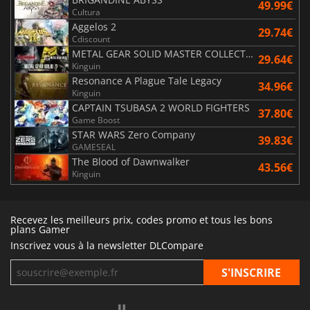
49.99€
Cultura
Aggelos 2
29.74€
Cdiscount
METAL GEAR SOLID MASTER COLLECTION Vol.2
29.64€
Kinguin
Resonance A Plague Tale Legacy
34.96€
Kinguin
CAPTAIN TSUBASA 2 WORLD FIGHTERS
37.80€
Game Boost
STAR WARS Zero Company
39.83€
GAMESEAL
The Blood of Dawnwalker
43.56€
Kinguin
Recevez les meilleurs prix, codes promo et tous les bons
plans Gamer
Inscrivez vous à la newsletter DLCompare