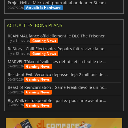
Projet Helix : Microsoft pourrait abandonner Steam
Actualités Hardware
29/07/2026
ACTUALITÉS, BONS PLANS
REANIMAL lance officiellement le DLC The Prisoner
Gaming News
il y a 11 heures
ReStory : Chill Electronics Repairs fait revivre la nostalgie des années 2000
Gaming News
il y a 13 heures
MARVEL Tōkon dévoile ses débuts et sa feuille de route
Gaming News
07/08/2026
Resident Evil: Veronica dépasse déjà 2 millions de wishlists
Gaming News
06/08/2026
Beast of Reincarnation : Game Freak dévoile un nouveau pari
Gaming News
05/08/2026
Big Walk est disponible : partez pour une aventure entre amis
Gaming News
05/08/2026