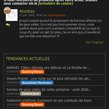
nous contacter via le
formulaire de contact
AtosKao
31 juil. 2026, 18:33
sur
dlcompare.es
Je suis surpris quand ils proposent de bonnes affaires sur
les jeux vidéo. Ce n'est pas mon premier choix, mais
parfois leurs prix sont vraiment compétitifs et ça vaut le
coup d'y jeter un œil. En plus, j'ai un ami qui y travaille et
qui me fait une réduction :P
Voir l'original
TENDANCES ACTUELLES
MARVEL Tōkon dévoile ses débuts et sa feuille de route
Gaming News
07/08/2026
Steam Frame : une fuite sur le prix refroidit les attentes VR
Actualités Hardware
05/08/2026
Sorties de jeux vidéo de cette semaine - août 2026 (semaine 32)
Sorties Jeux
04/08/2026
Palworld améliore Sunreach et ses combats de boss
Gaming News
31/07/2026