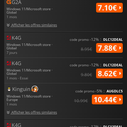
G2A
7.10€
Windows 11/Microsoft store ·
Global
1 mois
Afficher les offres similaires
K4G
-12% :
code promo
DLC12DEAL
Windows 11/Microsoft store ·
7.88€
Global
8.95€
7 jours
K4G
-12% :
code promo
DLC12DEAL
Windows 11/Microsoft store ·
8.62€
Global
9.80€
1 mois - Essai
Kinguin
-5% :
code promo
AUGDLC5
Windows 11/Microsoft store ·
10.44€
Europe
10.99€
1 mois
Afficher les offres similaires
K4G
-12% :
code promo
DLC12DEAL