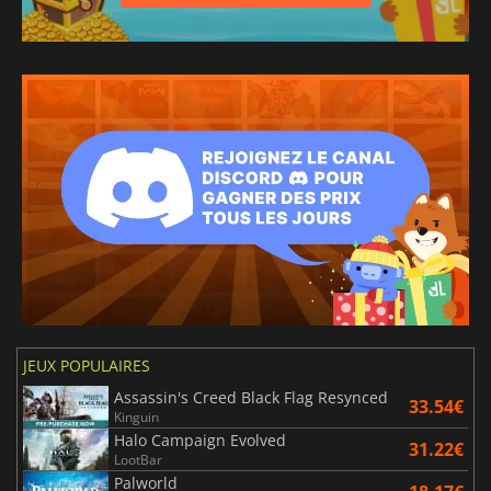
JEUX POPULAIRES
Assassin's Creed Black Flag Resynced
33.54€
Kinguin
Halo Campaign Evolved
31.22€
LootBar
Palworld