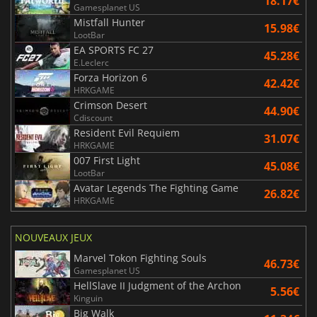
18.17€
Gamesplanet US
Mistfall Hunter
15.98€
LootBar
EA SPORTS FC 27
45.28€
E.Leclerc
Forza Horizon 6
42.42€
HRKGAME
Crimson Desert
44.90€
Cdiscount
Resident Evil Requiem
31.07€
HRKGAME
007 First Light
45.08€
LootBar
Avatar Legends The Fighting Game
26.82€
HRKGAME
NOUVEAUX JEUX
Marvel Tokon Fighting Souls
46.73€
Gamesplanet US
HellSlave II Judgment of the Archon
5.56€
Kinguin
Big Walk