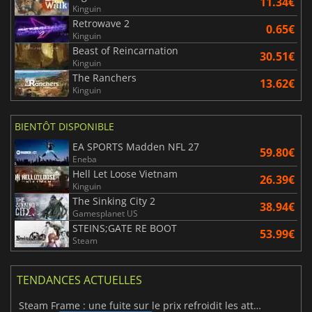
11.34€
Kinguin
Retrowave 2
0.65€
Kinguin
Beast of Reincarnation
30.51€
Kinguin
The Ranchers
13.62€
Kinguin
BIENTÔT DISPONIBLE
EA SPORTS Madden NFL 27
59.80€
Eneba
Hell Let Loose Vietnam
26.39€
Kinguin
The Sinking City 2
38.94€
Gamesplanet US
STEINS;GATE RE BOOT
53.99€
Steam
TENDANCES ACTUELLES
Steam Frame : une fuite sur le prix refroidit les attentes VR