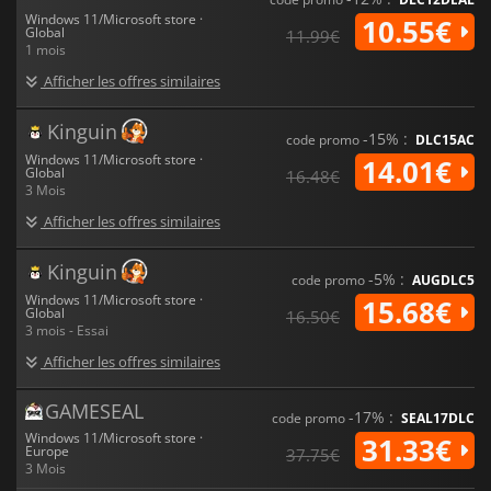
Windows 11/Microsoft store ·
10.55€
Global
11.99€
1 mois
Afficher les offres similaires
Kinguin
-15% :
code promo
DLC15AC
Windows 11/Microsoft store ·
14.01€
Global
16.48€
3 Mois
Afficher les offres similaires
Kinguin
-5% :
code promo
AUGDLC5
Windows 11/Microsoft store ·
15.68€
Global
16.50€
3 mois - Essai
Afficher les offres similaires
GAMESEAL
-17% :
code promo
SEAL17DLC
Windows 11/Microsoft store ·
31.33€
Europe
37.75€
3 Mois