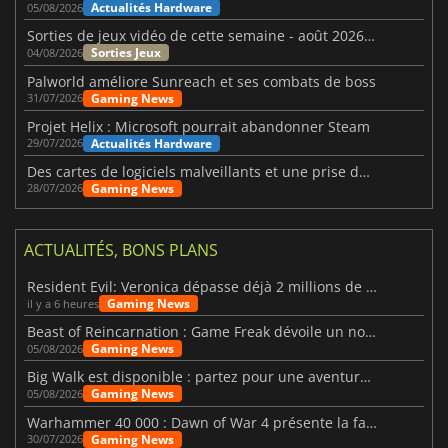
Actualités Hardware
05/08/2026
Sorties de jeux vidéo de cette semaine - août 2026 (semaine 32)
Sorties Jeux
04/08/2026
Palworld améliore Sunreach et ses combats de boss
Gaming News
31/07/2026
Projet Helix : Microsoft pourrait abandonner Steam
Actualités Hardware
29/07/2026
Des cartes de logiciels malveillants et une prise de contrôle de Discord ont touché Meccha Chameleon
Gaming News
28/07/2026
ACTUALITÉS, BONS PLANS
Resident Evil: Veronica dépasse déjà 2 millions de wishlists
Gaming News
il y a 6 heures
Beast of Reincarnation : Game Freak dévoile un nouveau pari
Gaming News
05/08/2026
Big Walk est disponible : partez pour une aventure entre amis
Gaming News
05/08/2026
Warhammer 40 000 : Dawn of War 4 présente la faction des Nécrons
Gaming News
30/07/2026