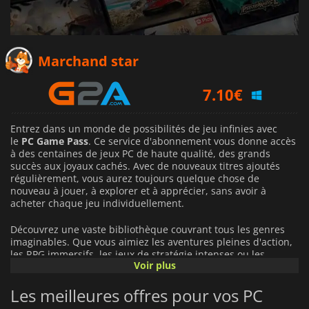
5.13
€
Marchand star
7.10
€
7.14
€
Entrez dans un monde de possibilités de jeu infinies avec
le
PC Game Pass
. Ce service d'abonnement vous donne accès
à des centaines de jeux PC de haute qualité, des grands
succès aux joyaux cachés. Avec de nouveaux titres ajoutés
régulièrement, vous aurez toujours quelque chose de
nouveau à jouer, à explorer et à apprécier, sans avoir à
acheter chaque jeu individuellement.
Découvrez une vaste bibliothèque couvrant tous les genres
imaginables. Que vous aimiez les aventures pleines d'action,
les RPG immersifs, les jeux de stratégie intenses ou les
Voir plus
expériences indépendantes créatives,
PC Game Pass
les met
tous à votre portée. Il vous suffit de télécharger les jeux via
Les meilleures offres pour vos PC
l'application Xbox sur votre PC Windows et de commencer à
jouer immédiatement.