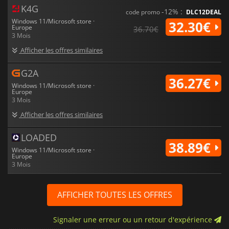
K4G
-12% :
code promo
DLC12DEAL
Windows 11/Microsoft store ·
32.30€
Europe
36.70€
3 Mois
Afficher les offres similaires
G2A
36.27€
Windows 11/Microsoft store ·
Europe
3 Mois
Afficher les offres similaires
LOADED
38.89€
Windows 11/Microsoft store ·
Europe
3 Mois
AFFICHER TOUTES LES OFFRES
Signaler une erreur ou un retour d'expérience