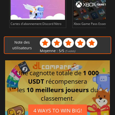
Cartes d'abonnement Discord Nitro
Xbox Game Pass Essential
Note des
utilisateurs
Moyenne :
5
/
5
(
5
votes)
Une cagnotte totale de
1 000
USDT
récompensera
les
10 meilleurs joueurs
du
classement.
4 WAYS TO WIN BIG!