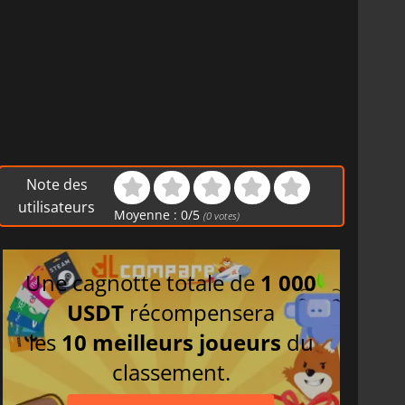
Note des
utilisateurs
Moyenne :
0
/
5
(
0
votes)
Une cagnotte totale de
1 000
USDT
récompensera
les
10 meilleurs joueurs
du
classement.