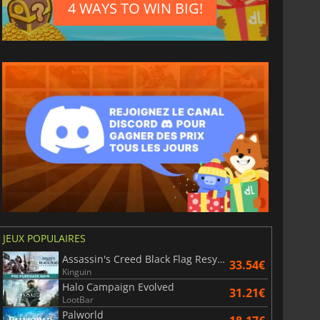
4 WAYS TO WIN BIG!
4.31
€
2.39
€
JEUX POPULAIRES
Assassin's Creed Black Flag Resynced
roll Premium
Spotify Premium
33.54€
Kinguin
Halo Campaign Evolved
31.21€
LootBar
Palworld