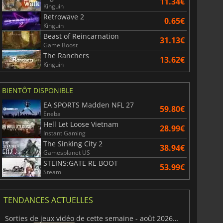
11.34€
Kinguin
Retrowave 2
0.65€
Kinguin
Beast of Reincarnation
31.13€
Game Boost
The Ranchers
13.62€
Kinguin
BIENTÔT DISPONIBLE
EA SPORTS Madden NFL 27
59.80€
Eneba
Hell Let Loose Vietnam
28.99€
Instant Gaming
The Sinking City 2
38.94€
Gamesplanet US
STEINS;GATE RE BOOT
53.99€
Steam
TENDANCES ACTUELLES
Sorties de jeux vidéo de cette semaine - août 2026 (semaine 32)