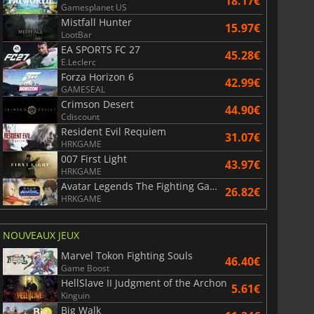
18.17€
Gamesplanet US
Mistfall Hunter
15.97€
LootBar
EA SPORTS FC 27
45.28€
E.Leclerc
Forza Horizon 6
42.99€
GAMESEAL
Crimson Desert
44.90€
Cdiscount
Resident Evil Requiem
31.07€
HRKGAME
007 First Light
43.97€
HRKGAME
Avatar Legends The Fighting Game
26.82€
HRKGAME
NOUVEAUX JEUX
Marvel Tokon Fighting Souls
46.40€
Game Boost
HellSlave II Judgment of the Archon
5.61€
Kinguin
Big Walk