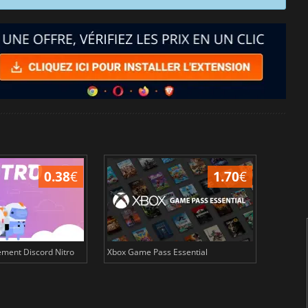
0.38
€
1.70
€
ment Discord Nitro
Xbox Game Pass Essential
Crunchy