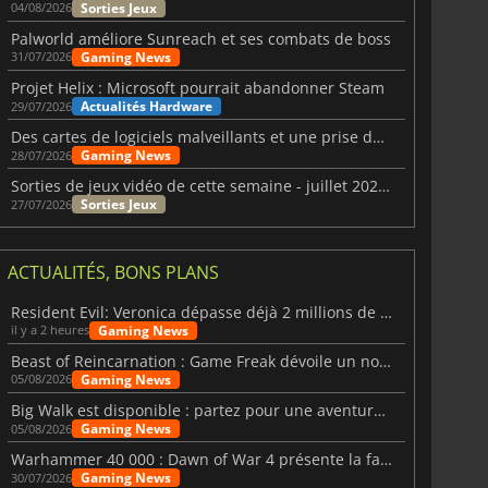
Sorties Jeux
04/08/2026
Palworld améliore Sunreach et ses combats de boss
Gaming News
31/07/2026
Projet Helix : Microsoft pourrait abandonner Steam
Actualités Hardware
29/07/2026
Des cartes de logiciels malveillants et une prise de contrôle de Discord ont touché Meccha Chameleon
Gaming News
28/07/2026
Sorties de jeux vidéo de cette semaine - juillet 2026 (semaine 31)
Sorties Jeux
27/07/2026
ACTUALITÉS, BONS PLANS
Resident Evil: Veronica dépasse déjà 2 millions de wishlists
Gaming News
il y a 2 heures
Beast of Reincarnation : Game Freak dévoile un nouveau pari
Gaming News
05/08/2026
Big Walk est disponible : partez pour une aventure entre amis
Gaming News
05/08/2026
Warhammer 40 000 : Dawn of War 4 présente la faction des Nécrons
Gaming News
30/07/2026