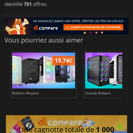
identifié
701
offres.
Vous pourriez aussi aimer
19.74
€
8
Boîtiers Moyens
Grands Boîtiers
Une cagnotte totale de
1 000