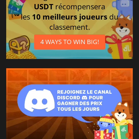
USDT
récompensera
les
10 meilleurs joueurs
du
classement.
4 WAYS TO WIN BIG!