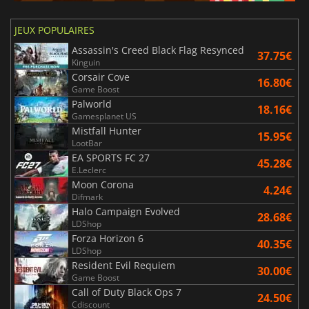
JEUX POPULAIRES
Assassin's Creed Black Flag Resynced
37.75€
Kinguin
Corsair Cove
16.80€
Game Boost
Palworld
18.16€
Gamesplanet US
Mistfall Hunter
15.95€
LootBar
EA SPORTS FC 27
45.28€
E.Leclerc
Moon Corona
4.24€
Difmark
Halo Campaign Evolved
28.68€
LDShop
Forza Horizon 6
40.35€
LDShop
Resident Evil Requiem
30.00€
Game Boost
Call of Duty Black Ops 7
24.50€
Cdiscount