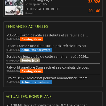
38.92€
Gamesplanet US
STEINS;GATE RE BOOT
20.14€
Kinguin
TENDANCES ACTUELLES
MARVEL Tōkon dévoile ses débuts et sa feuille de route
Gaming News
07/08/2026
Steam Frame : une fuite sur le prix refroidit les attentes VR
Actualités Hardware
05/08/2026
Sorties de jeux vidéo de cette semaine - août 2026 (semaine 32)
Sorties Jeux
04/08/2026
Palworld améliore Sunreach et ses combats de boss
Gaming News
31/07/2026
Projet Helix : Microsoft pourrait abandonner Steam
Actualités Hardware
29/07/2026
ACTUALITÉS, BONS PLANS
REANIMAL lance officiellement le DLC The Prisoner