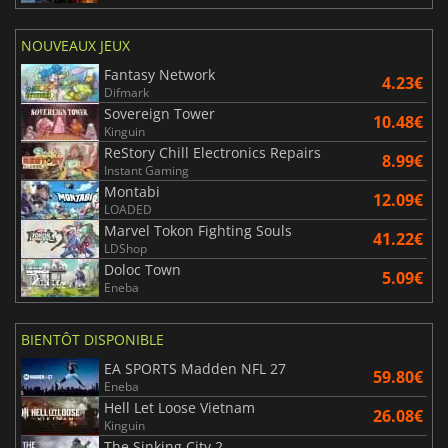
NOUVEAUX JEUX
Fantasy Network
4.23€
Difmark
Sovereign Tower
10.48€
Kinguin
ReStory Chill Electronics Repairs
8.99€
Instant Gaming
Montabi
12.09€
LOADED
Marvel Tokon Fighting Souls
41.22€
LDShop
Doloc Town
5.09€
Eneba
BIENTÔT DISPONIBLE
EA SPORTS Madden NFL 27
59.80€
Eneba
Hell Let Loose Vietnam
26.08€
Kinguin
The Sinking City 2