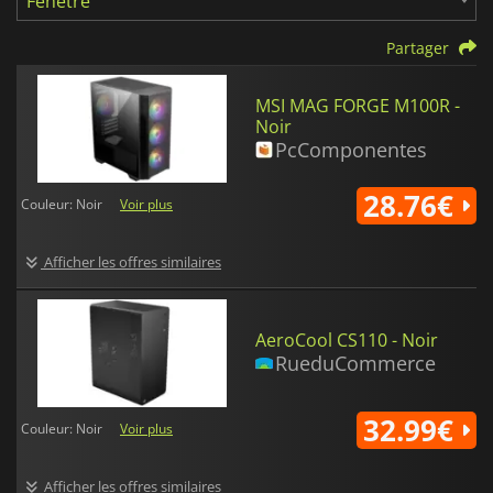
Fenêtre
Partager
MSI MAG FORGE M100R -
Noir
PcComponentes
28.76€
Couleur: Noir
Voir plus
Afficher les offres similaires
AeroCool CS110 - Noir
RueduCommerce
32.99€
Couleur: Noir
Voir plus
Afficher les offres similaires