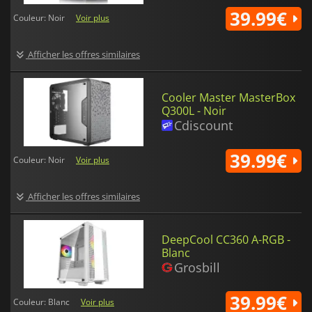
39.99€
Couleur: Noir
Voir plus
Afficher les offres similaires
Cooler Master MasterBox
Q300L - Noir
Cdiscount
39.99€
Couleur: Noir
Voir plus
Afficher les offres similaires
DeepCool CC360 A-RGB -
Blanc
Grosbill
39.99€
Couleur: Blanc
Voir plus