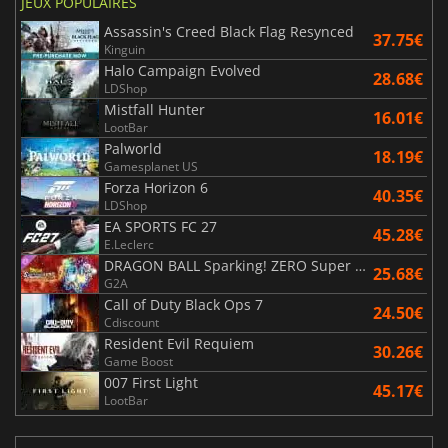
JEUX POPULAIRES
Assassin's Creed Black Flag Resynced
37.75€
Kinguin
Halo Campaign Evolved
28.68€
LDShop
Mistfall Hunter
16.01€
LootBar
Palworld
18.19€
Gamesplanet US
Forza Horizon 6
40.35€
LDShop
EA SPORTS FC 27
45.28€
E.Leclerc
DRAGON BALL Sparking! ZERO Super Limit Breaking NEO
25.68€
G2A
Call of Duty Black Ops 7
24.50€
Cdiscount
Resident Evil Requiem
30.26€
Game Boost
007 First Light
45.17€
LootBar