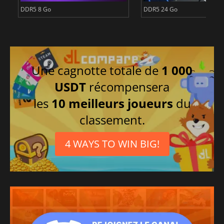
DDR5 8 Go
DDR5 24 Go
Une cagnotte totale de
1 000
USDT
récompensera
les
10 meilleurs joueurs
du
classement.
4 WAYS TO WIN BIG!