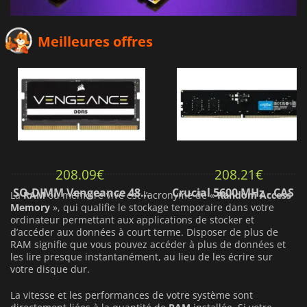
Meilleures offres
208.09
€
208.21
€
SO-DIMM Vengeance 4800 MHz - CAS 40
Crucial 5600 MHz - CAS 4
La
RAM
ou mémoire vive est l’acronyme de «
Random Access
Memory
», qui qualifie le stockage temporaire dans votre
ordinateur permettant aux applications de stocker et
d’accéder aux données à court terme. Disposer de plus de
RAM signifie que vous pouvez accéder à plus de données et
les lire presque instantanément, au lieu de les écrire sur
votre disque dur.
La vitesse et les performances de votre système sont