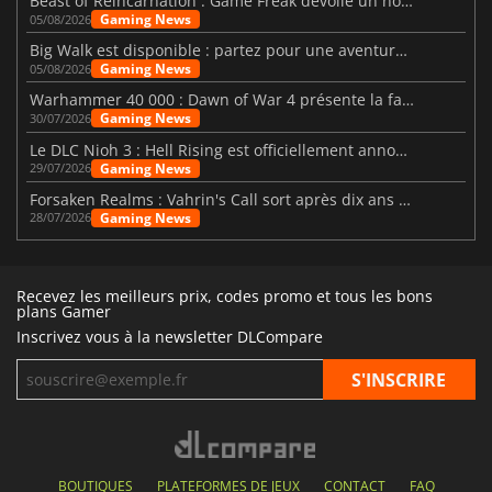
Beast of Reincarnation : Game Freak dévoile un nouveau pari
Gaming News
05/08/2026
Big Walk est disponible : partez pour une aventure entre amis
Gaming News
05/08/2026
Warhammer 40 000 : Dawn of War 4 présente la faction des Nécrons
Gaming News
30/07/2026
Le DLC Nioh 3 : Hell Rising est officiellement annoncé
Gaming News
29/07/2026
Forsaken Realms : Vahrin's Call sort après dix ans de développement
Gaming News
28/07/2026
Recevez les meilleurs prix, codes promo et tous les bons
plans Gamer
Inscrivez vous à la newsletter DLCompare
BOUTIQUES
PLATEFORMES DE JEUX
CONTACT
FAQ