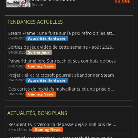
53.99€
Steam
TENDANCES ACTUELLES
Steam Frame : une fuite sur le prix refroidit les attentes VR
Actualités Hardware
05/08/2026
Sorties de jeux vidéo de cette semaine - août 2026 (semaine 32)
Sorties Jeux
04/08/2026
Palworld améliore Sunreach et ses combats de boss
Gaming News
31/07/2026
Projet Helix : Microsoft pourrait abandonner Steam
Actualités Hardware
29/07/2026
Des cartes de logiciels malveillants et une prise de contrôle de Discord ont touché Meccha Chameleon
Gaming News
28/07/2026
ACTUALITÉS, BONS PLANS
Resident Evil: Veronica dépasse déjà 2 millions de wishlists
Gaming News
il y a 21 heures