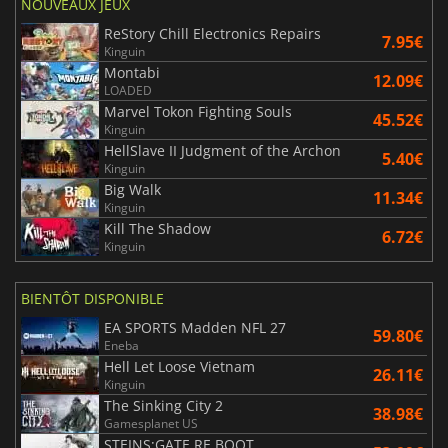
NOUVEAUX JEUX
ReStory Chill Electronics Repairs
7.95€
Kinguin
Montabi
12.09€
LOADED
Marvel Tokon Fighting Souls
45.52€
Kinguin
HellSlave II Judgment of the Archon
5.40€
Kinguin
Big Walk
11.34€
Kinguin
Kill The Shadow
6.72€
Kinguin
BIENTÔT DISPONIBLE
EA SPORTS Madden NFL 27
59.80€
Eneba
Hell Let Loose Vietnam
26.11€
Kinguin
The Sinking City 2
38.98€
Gamesplanet US
STEINS;GATE RE BOOT