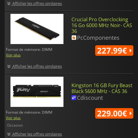
Afficher les offres similaires
Crucial Pro Overclocking
16 Go 6000 MHz Noir- CAS
36
PcComponentes
227.99€
Format de mémoire: DIMM
Voir plus
Afficher les offres similaires
Kingston 16 GB Fury Beast
Black 5600 MHz - CAS 36
Cdiscount
229.00€
Format de mémoire: DIMM
Voir plus
Occasion
Afficher les offres similaires