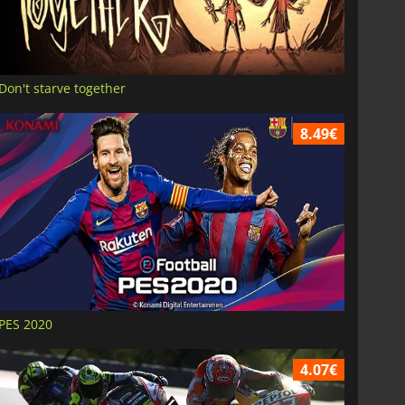
Don't starve together
8.49€
PES 2020
4.07€