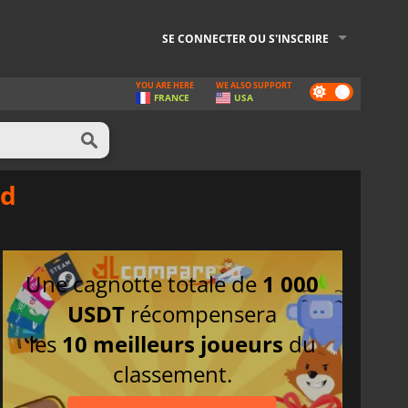
SE CONNECTER OU S'INSCRIRE
YOU ARE HERE
WE ALSO SUPPORT
Dark
FRANCE
USA
mode
nd
Une cagnotte totale de
1 000
USDT
récompensera
les
10 meilleurs joueurs
du
classement.