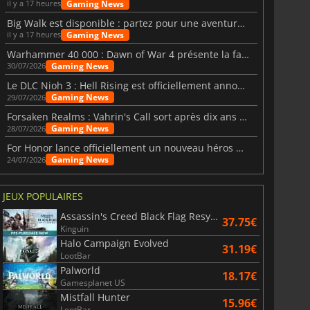
Gaming News
il y a 17 heures
Big Walk est disponible : partez pour une aventure entre amis
Gaming News
il y a 17 heures
Warhammer 40 000 : Dawn of War 4 présente la faction des Nécrons
Gaming News
30/07/2026
Le DLC Nioh 3 : Hell Rising est officiellement annoncé
Gaming News
29/07/2026
Forsaken Realms : Vahrin's Call sort après dix ans de développement
Gaming News
28/07/2026
For Honor lance officiellement un nouveau héros nommé Arakure
Gaming News
24/07/2026
JEUX POPULAIRES
Assassin's Creed Black Flag Resynced
37.75€
Kinguin
Halo Campaign Evolved
31.19€
LootBar
Palworld
18.17€
Gamesplanet US
Mistfall Hunter
15.96€
LootBar