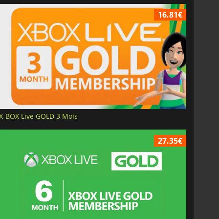
16.81€
X-BOX Live GOLD 3 Mois
27.35€