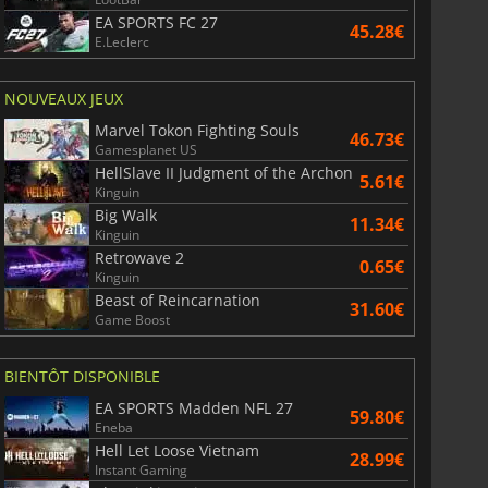
EA SPORTS FC 27
45.28€
E.Leclerc
NOUVEAUX JEUX
Marvel Tokon Fighting Souls
46.73€
Gamesplanet US
HellSlave II Judgment of the Archon
5.61€
Kinguin
Big Walk
11.34€
Kinguin
Retrowave 2
0.65€
Kinguin
Beast of Reincarnation
31.60€
Game Boost
BIENTÔT DISPONIBLE
EA SPORTS Madden NFL 27
59.80€
Eneba
Hell Let Loose Vietnam
28.99€
Instant Gaming