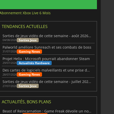
Abonnement Xbox Live 6 Mois
TENDANCES ACTUELLES
Sorties de jeux vidéo de cette semaine - août 2026 (semaine 32)
Sorties Jeux
04/08/2026
Palworld améliore Sunreach et ses combats de boss
Gaming News
31/07/2026
Projet Helix : Microsoft pourrait abandonner Steam
Actualités Hardware
29/07/2026
Des cartes de logiciels malveillants et une prise de contrôle de Discord ont touché Meccha Chameleon
Gaming News
28/07/2026
Sorties de jeux vidéo de cette semaine - juillet 2026 (semaine 31)
Sorties Jeux
27/07/2026
ACTUALITÉS, BONS PLANS
Beast of Reincarnation : Game Freak dévoile un nouveau pari