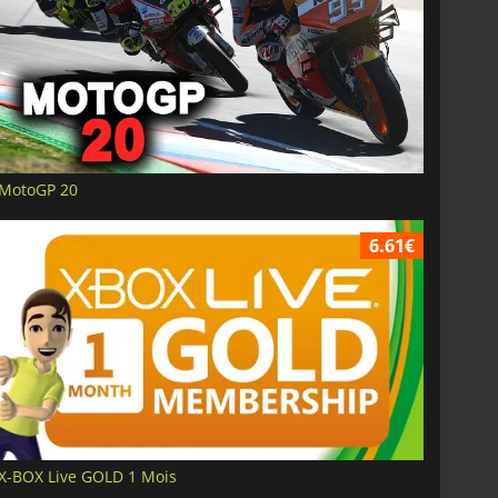
MotoGP 20
6.61€
X-BOX Live GOLD 1 Mois