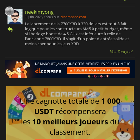
neekimyong
1 juin 2026, 09:03
sur
dlcompare.com
Le lancement de la 7700X3D à 330 dollars est tout à fait
logique pour les constructeurs AM5 à petit budget, même
si l'horloge boost de 4,5 GHz est inférieure à celle de
l'ancienne 7800X3D. Il s'agit d'un point d'entrée solide et
moins cher pour les jeux X3D.
Voir l'original
Une cagnotte totale de
1 000
USDT
récompensera
les
10 meilleurs joueurs
du
classement.