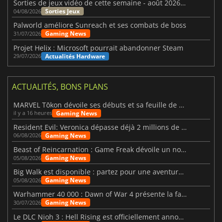
Sorties de jeux vidéo de cette semaine - août 2026 (semaine 32)
Sorties Jeux
04/08/2026
Palworld améliore Sunreach et ses combats de boss
Gaming News
31/07/2026
Projet Helix : Microsoft pourrait abandonner Steam
Actualités Hardware
29/07/2026
ACTUALITÉS, BONS PLANS
MARVEL Tōkon dévoile ses débuts et sa feuille de route
Gaming News
il y a 16 heures
Resident Evil: Veronica dépasse déjà 2 millions de wishlists
Gaming News
06/08/2026
Beast of Reincarnation : Game Freak dévoile un nouveau pari
Gaming News
05/08/2026
Big Walk est disponible : partez pour une aventure entre amis
Gaming News
05/08/2026
Warhammer 40 000 : Dawn of War 4 présente la faction des Nécrons
Gaming News
30/07/2026
Le DLC Nioh 3 : Hell Rising est officiellement annoncé