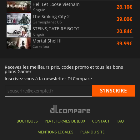
Hell Let Loose Vietnam
26.10€
Kinguin
The Sinking City 2
39.00€
Gamesplanet US
STEINS;GATE RE BOOT
20.84€
Kinguin
Mortal Shell II
39.99€
Carrefour
Recevez les meilleurs prix, codes promo et tous les bons
plans Gamer
Inscrivez vous à la newsletter DLCompare
BOUTIQUES
PLATEFORMES DE JEUX
CONTACT
FAQ
MENTIONS LEGALES
PLAN DU SITE