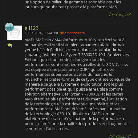
une option de milieu de gamme raisonnable pour les
joueurs qui souhaitent passer à la plateforme AM5.
Voir l'original
gif123
1 juin 2026, 10:44
sur
dlcompare.com
AMD, AMD'nin AM4 platformunun 10. yılına özel yaptığı
bu hamle, eski nesil sistemleri tamamen rafa kaldırmak
yerine hâlâ değerli bir seçenek olarak konumlandırma
çabasını gösteriyor. La Ryzen 7 5800X3D 10th Anniversary
Edition, qui est un modèle d'origine dont les
performances sont supérieures à celles de la 3D V-Cache,
est équipée d'une plateforme DDR4 qui offre des
performances supérieures à celles du marché. En
revanche, les plates-formes de ce type ont été conçues de
manière à ce que le système d'exploitation soit le plus
performant possible et qu'il puisse être utilisé comme
solution alternative. Les Ryzen 7 7700X3D et les cartes
AM5 étant les plus performantes du marché, l'utilisation
de la technologie X3D est devenue une réalité, et les
performances d'AMD ont été améliorées par l'utilisation
de la technologie X3D. L'utilisation d'AMD comme
plateforme d'essai et d'évaluation de la performance a
permis d'améliorer la qualité des produits et d'augmenter
le nombre d'utilisateurs.
Voir l'original