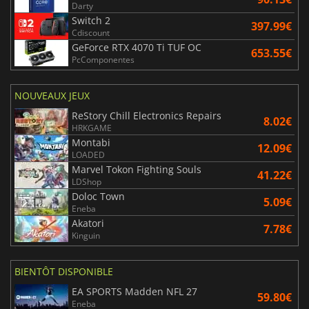
Darty
Switch 2
397.99€
Cdiscount
GeForce RTX 4070 Ti TUF OC
653.55€
PcComponentes
NOUVEAUX JEUX
ReStory Chill Electronics Repairs
8.02€
HRKGAME
Montabi
12.09€
LOADED
Marvel Tokon Fighting Souls
41.22€
LDShop
Doloc Town
5.09€
Eneba
Akatori
7.78€
Kinguin
BIENTÔT DISPONIBLE
EA SPORTS Madden NFL 27
59.80€
Eneba