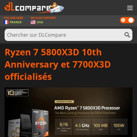
YOU ARE HERE
WE ALSO SUPPORT
Dark
JEUX
FRANCE
USA
mode
CARTES PRÉPAYÉES
LOGICIELS
Ryzen 7 5800X3D 10th
CONCOURS
Anniversary et 7700X3D
MATÉRIEL
officialisés
NEWS
SE CONNECTER OU S'INSCRIRE