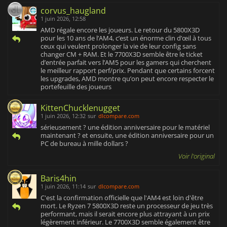
corvus_haugland
1 juin 2026, 12:58
AMD régale encore les joueurs. Le retour du 5800X3D
pour les 10 ans de l’AM4, c’est un énorme clin d’œil à tous
ceux qui veulent prolonger la vie de leur config sans
changer CM + RAM. Et le 7700X3D semble être le ticket
d’entrée parfait vers l’AM5 pour les gamers qui cherchent
le meilleur rapport perf/prix. Pendant que certains forcent
les upgrades, AMD montre qu’on peut encore respecter le
portefeuille des joueurs
KittenChucklenugget
1 juin 2026, 12:32
sur
dlcompare.com
sérieusement ? une édition anniversaire pour le matériel
maintenant ? et ensuite, une édition anniversaire pour un
PC de bureau à mille dollars ?
Voir l'original
Baris4hin
1 juin 2026, 11:14
sur
dlcompare.com
C'est la confirmation officielle que l'AM4 est loin d'être
mort. Le Ryzen 7 5800X3D reste un processeur de jeu très
performant, mais il serait encore plus attrayant à un prix
légèrement inférieur. Le 7700X3D semble également être