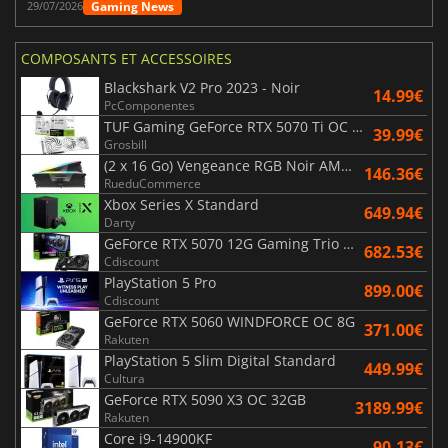
Gaming News
29/07/2026
COMPOSANTS ET ACCESSOIRES
Blackshark V2 Pro 2023 - Noir
14.99€
PcComponentes
TUF Gaming GeForce RTX 5070 Ti OC White Edition 16GB
39.99€
Grosbill
(2 x 16 Go) Vengeance RGB Noir AMD Expo 6000 MHz - CAS 30
146.36€
RueduCommerce
Xbox Series X Standard
649.94€
Darty
GeForce RTX 5070 12G Gaming Trio OC Black
682.53€
Cdiscount
PlayStation 5 Pro
899.00€
Cdiscount
GeForce RTX 5060 WINDFORCE OC 8G
371.00€
Rakuten
PlayStation 5 Slim Digital Standard
449.99€
Cultura
GeForce RTX 5090 X3 OC 32GB
3189.99€
Rakuten
Core i9-14900KF
90.13€