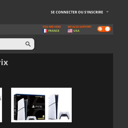
SE CONNECTER OU S'INSCRIRE
YOU ARE HERE
WE ALSO SUPPORT
Dark
FRANCE
USA
mode
ix