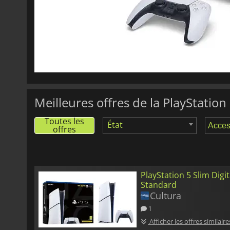
Meilleures offres de la PlayStation 
Toutes les
État
offres
PlayStation 5 Slim Digit
Standard
Cultura
1
Afficher les offres similaire