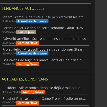
TENDANCES ACTUELLES
Steam Frame : une fuite sur le prix refroidit les attentes VR
Actualités Hardware
05/08/2026
Sorties de jeux vidéo de cette semaine - août 2026 (semaine 32)
Sorties Jeux
04/08/2026
Palworld améliore Sunreach et ses combats de boss
Gaming News
31/07/2026
Projet Helix : Microsoft pourrait abandonner Steam
Actualités Hardware
29/07/2026
Des cartes de logiciels malveillants et une prise de contrôle de Discord ont touché Meccha Chameleon
Gaming News
28/07/2026
ACTUALITÉS, BONS PLANS
Resident Evil: Veronica dépasse déjà 2 millions de wishlists
Gaming News
il y a 23 heures
Beast of Reincarnation : Game Freak dévoile un nouveau pari
Gaming News
05/08/2026