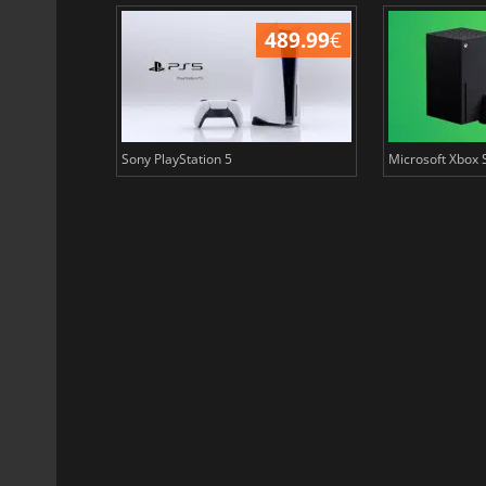
198.99
€
489.99
€
Sony PlayStation 5
Microsoft Xbox 