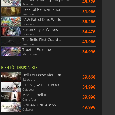
45.52€
Kinguin
Beast of Reincarnation
51.96€
Rakuten
PAW Patrol Dino World
36.26€
Cdiscount
Kusan City of Wolves
34.47€
Cdiscount
The Relic First Guardian
49.96€
Rakuten
Truxton Extreme
34.99€
Micromania
BIENTÔT DISPONIBLE
Hell Let Loose Vietnam
39.66€
E.Leclerc
STEINS;GATE RE BOOT
54.99€
Cdiscount
Mortal Shell II
39.99€
Carrefour
BRIGANDINE ABYSS
49.99€
Cultura