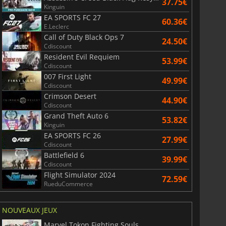
37.75€
Kinguin
349.95
€
160.55
€
EA SPORTS FC 27
60.36€
E.Leclerc
Call of Duty Black Ops 7
24.50€
Cdiscount
Resident Evil Requiem
53.99€
Cdiscount
t Xbox Series S
Nintendo Switch Lite
007 First Light
49.99€
Cdiscount
Crimson Desert
44.90€
Cdiscount
Grand Theft Auto 6
53.82€
Kinguin
EA SPORTS FC 26
27.99€
Cdiscount
Battlefield 6
39.99€
Cdiscount
Flight Simulator 2024
72.59€
RueduCommerce
NOUVEAUX JEUX
Marvel Tokon Fighting Souls