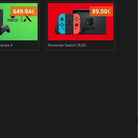
649.94
€
89.00
€
Series X
Nintendo Switch OLED
Microsof