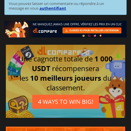
Vous pouvez laisser un commentaire ou répondre à un
message en vous
authentifiant
Une cagnotte totale de
1 000
USDT
récompensera
les
10 meilleurs joueurs
du
classement.
4 WAYS TO WIN BIG!