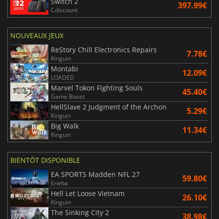
Switch 2
397.99€
Cdiscount
NOUVEAUX JEUX
ReStory Chill Electronics Repairs
7.78€
Kinguin
Montabi
12.09€
LOADED
Marvel Tokon Fighting Souls
45.40€
Game Boost
HellSlave 2 Judgment of the Archon
5.29€
Kinguin
Big Walk
11.34€
Kinguin
BIENTÔT DISPONIBLE
EA SPORTS Madden NFL 27
59.80€
Eneba
Hell Let Loose Vietnam
26.10€
Kinguin
The Sinking City 2
38.98€