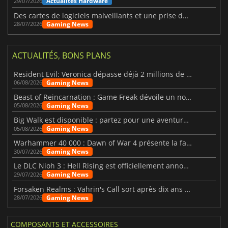
Actualités Hardware
29/07/2026
Des cartes de logiciels malveillants et une prise de contrôle de Discord ont touché Meccha Chameleon
Gaming News
28/07/2026
ACTUALITÉS, BONS PLANS
Resident Evil: Veronica dépasse déjà 2 millions de wishlists
Gaming News
06/08/2026
Beast of Reincarnation : Game Freak dévoile un nouveau pari
Gaming News
05/08/2026
Big Walk est disponible : partez pour une aventure entre amis
Gaming News
05/08/2026
Warhammer 40 000 : Dawn of War 4 présente la faction des Nécrons
Gaming News
30/07/2026
Le DLC Nioh 3 : Hell Rising est officiellement annoncé
Gaming News
29/07/2026
Forsaken Realms : Vahrin's Call sort après dix ans de développement
Gaming News
28/07/2026
COMPOSANTS ET ACCESSOIRES