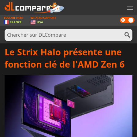
YOU ARE HERE
WE ALSO SUPPORT
Dark
JEUX
FRANCE
USA
mode
CARTES PRÉPAYÉES
LOGICIELS
Le Strix Halo présente une
CONCOURS
fonction clé de l'AMD Zen 6
MATÉRIEL
NEWS
SE CONNECTER OU S'INSCRIRE