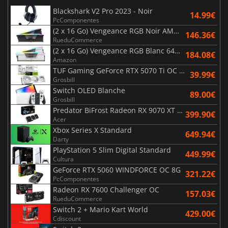
Blackshark V2 Pro 2023 - Noir
14.99€
PcComponentes
(2 x 16 Go) Vengeance RGB Noir AMD Expo 6000 MHz - CAS 30
146.36€
RueduCommerce
(2 x 16 Go) Vengeance RGB Blanc 6400 MHz - CAS 32
184.08€
Amazon
TUF Gaming GeForce RTX 5070 Ti OC White Edition 16GB
39.99€
Grosbill
Switch OLED Blanche
89.00€
Grosbill
Predator BiFrost Radeon RX 9070 XT OC 16 Go
399.90€
Acer
Xbox Series X Standard
649.94€
Darty
PlayStation 5 Slim Digital Standard
449.99€
Cultura
GeForce RTX 5060 WINDFORCE OC 8G
321.22€
PcComponentes
Radeon RX 7600 Challenger OC
157.03€
RueduCommerce
Switch 2 + Mario Kart World
429.00€
Cdiscount