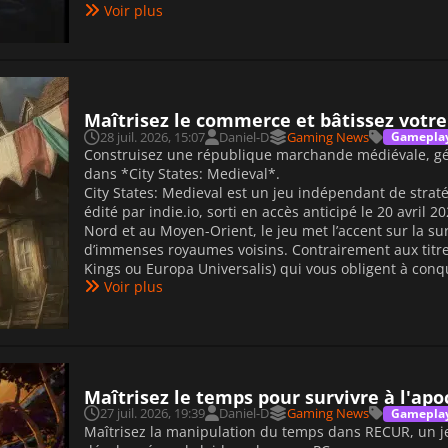
Voir plus
Maîtrisez le commerce et bâtissez votre
28 juil. 2026, 15:07
Daniel-D
Gaming News
Gamepla
Construisez une république marchande médiévale, gé
dans *City States: Medieval*.
City States: Medieval est un jeu indépendant de strat
édité par indie.io, sorti en accès anticipé le 20 avril 
Nord et au Moyen-Orient, le jeu met l’accent sur la su
d’immenses royaumes voisins. Contrairement aux titres
Kings ou Europa Universalis) qui vous obligent à conquér
Voir plus
Maîtrisez le temps pour survivre à l'ap
27 juil. 2026, 19:39
Daniel-D
Gaming News
Gamepla
Maîtrisez la manipulation du temps dans RECUR, un je