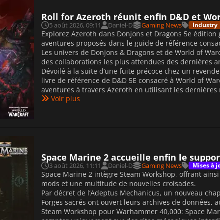
Roll for Azeroth réunit enfin D&D et Wor
5 août 2026, 09:11
Daniel-D
Gaming News
Industry
Explorez Azeroth dans Donjons et Dragons 5e édition g
aventures proposés dans le guide de référence consac
Les univers de Donjons & Dragons et de World of Warcr
des collaborations les plus attendues des dernières a
Dévoilé à la suite d’une fuite précoce chez un revende
livre de référence de D&D 5E consacré à World of War
aventures à travers Azeroth en utilisant les dernières 
Voir plus
Space Marine 2 accueille enfin le supp
3 août 2026, 11:11
Daniel-D
Gaming News
Mises à j
Space Marine 2 intègre Steam Workshop, offrant ainsi 
mods et une multitude de nouvelles croisades.
Par décret de l’Adeptus Mechanicus, un nouveau chapit
Forges sacrés ont ouvert leurs archives de données, a
Steam Workshop pour Warhammer 40,000: Space Marin