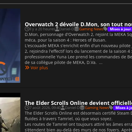
Overwatch 2 dévoile D.Mon, son tout n
il y a 20 heures
Daniel-D
Gaming News
Mises à jour
D.Mon, personnage d'Overwatch 2, rejoint la MEKA Sq
méca, pour la saison 4 : Heroes of Busan.
L'escouade MEKA s'enrichit enfin d'un nouveau pilote
2, rejoindra l'effectif lors du lancement de la saison 
professionnelle Yuna Lee prend les commandes de Beas
de sa collègue pilote de MEKA, D.Va. ...
Voir plus
The Elder Scrolls Online devient offici
7 août 2026, 09:40
Daniel-D
Gaming News
Mises à j
The Elder Scrolls Online est désormais certifié Steam
fluides à travers Tamriel, où que vous soyez.
Les routes de Tamriel ont toujours attiré les âmes er
s’étendent bien au-delà des murs de nos foyers. Aprè