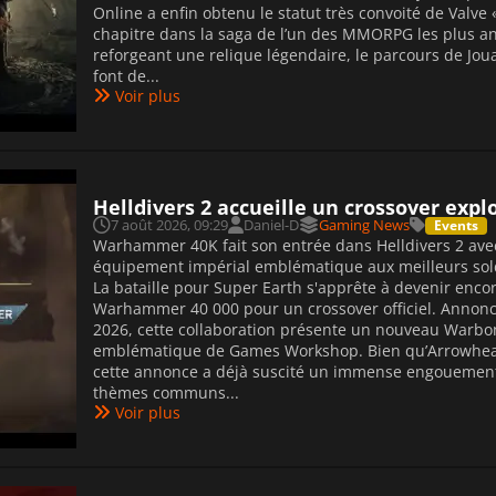
Online a enfin obtenu le statut très convoité de Valv
chapitre dans la saga de l’un des MMORPG les plus a
reforgeant une relique légendaire, le parcours de Joua
font de...
Voir plus
Helldivers 2 accueille un crossover ex
7 août 2026, 09:29
Daniel-D
Gaming News
Events
Warhammer 40K fait son entrée dans Helldivers 2 avec
équipement impérial emblématique aux meilleurs sol
La bataille pour Super Earth s'apprête à devenir encor
Warhammer 40 000 pour un crossover officiel. Annonc
2026, cette collaboration présente un nouveau Warbond
emblématique de Games Workshop. Bien qu’Arrowhead G
cette annonce a déjà suscité un immense engouement 
thèmes communs...
Voir plus