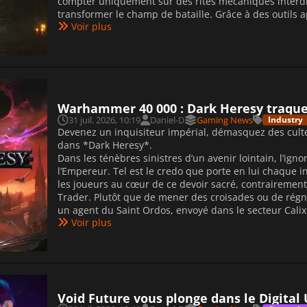
compter uniquement sur des rites mécaniques interdi
transformer le champ de bataille. Grâce à des outils a
Voir plus
Warhammer 40 000 : Dark Heresy traque 
31 juil. 2026, 10:19
Daniel-D
Gaming News
Industry
Devenez un inquisiteur impérial, démasquez des cultes
dans *Dark Heresy*.
Dans les ténèbres sinistres d’un avenir lointain, l’igno
l’Empereur. Tel est le credo que porte en lui chaque
les joueurs au cœur de ce devoir sacré, contraireme
Trader. Plutôt que de mener des croisades ou de régne
un agent du Saint Ordos, envoyé dans le secteur Calix
Voir plus
Void Future vous plonge dans le Digita