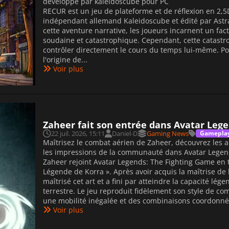
développé par kaleidoscube pour PC
RECUR est un jeu de plateforme et de réflexion en 2,5
indépendant allemand Kaleidoscube et édité par Astra L
cette aventure narrative, les joueurs incarnent un fa
soudaine et catastrophique. Cependant, cette catastro
contrôler directement le cours du temps lui-même. Po
l'origine de...
Voir plus
Zaheer fait son entrée dans Avatar Lege
22 juil. 2026, 15:11
Daniel-D
Gaming News
Gamepla
Maîtrisez le combat aérien de Zaheer, découvrez les ai
les impressions de la communauté dans Avatar Legen
Zaheer rejoint Avatar Legends: The Fighting Game en 
Légende de Korra ». Après avoir acquis la maîtrise de
maîtrisé cet art et a fini par atteindre la capacité lé
terrestre. Le jeu reproduit fidèlement son style de com
une mobilité inégalée et des combinaisons coordonnée
Voir plus