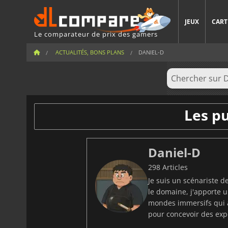
JEUX
CART
Le comparateur de prix des gamers
ACTUALITÉS, BONS PLANS
DANIEL-D
Les p
Daniel-D
298 Articles
Je suis un scénariste 
le domaine, j'apporte 
mondes immersifs qui a
pour concevoir des expé