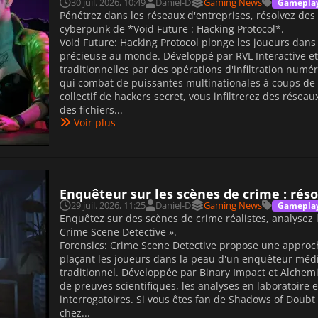
30 juil. 2026, 10:49
Daniel-D
Gaming News
Gamepla
Pénétrez dans les réseaux d'entreprises, résolvez des
cyberpunk de *Void Future : Hacking Protocol*.
Void Future: Hacking Protocol plonge les joueurs dans 
précieuse au monde. Développé par RVL Interactive et 
traditionnelles par des opérations d'infiltration num
qui combat de puissantes multinationales à coups de
collectif de hackers secret, vous infiltrerez des rése
des fichiers...
Voir plus
Enquêteur sur les scènes de crime : réso
29 juil. 2026, 11:25
Daniel-D
Gaming News
Gamepla
Enquêtez sur des scènes de crime réalistes, analysez le
Crime Scene Detective ».
Forensics: Crime Scene Detective propose une approche
plaçant les joueurs dans la peau d'un enquêteur médi
traditionnel. Développée par Binary Impact et Alchemic
de preuves scientifiques, les analyses en laboratoire e
interrogatoires. Si vous êtes fan de Shadows of Doub
chez...