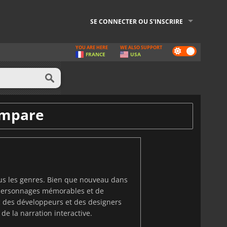
SE CONNECTER OU S'INSCRIRE
YOU ARE HERE
WE ALSO SUPPORT
Dark
FRANCE
USA
mode
ompare
ous les genres. Bien que nouveau dans
e personnages mémorables et de
c des développeurs et des designers
de la narration interactive.