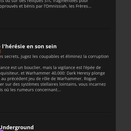
ts ou sur des reliques STC fragmentées pour
pprouvés et bénis par l’Omnissiah, les Frères...
l'hérésie en son sein
 secrets, jugez les coupables et éliminez la corruption
rance est un bouclier, mais la vigilance est l’épée de
 inquisiteur, et Warhammer 40,000: Dark Heresy plonge
nt au précédent jeu de rôle de Warhammer, Rogue
r sur des systèmes stellaires lointains, vous incarnez
is où les rumeurs concernant...
l Underground