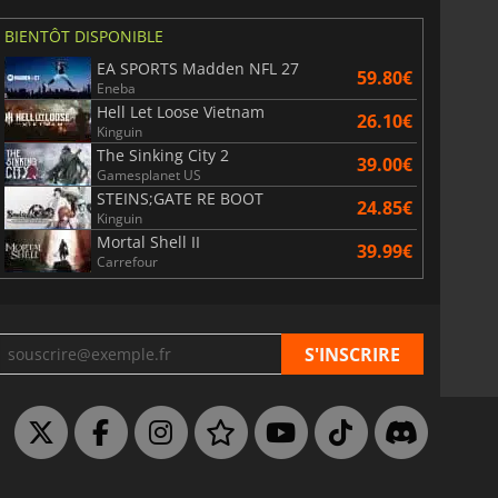
BIENTÔT DISPONIBLE
EA SPORTS Madden NFL 27
59.80€
Eneba
Hell Let Loose Vietnam
26.10€
Kinguin
The Sinking City 2
39.00€
Gamesplanet US
STEINS;GATE RE BOOT
24.85€
Kinguin
Mortal Shell II
39.99€
Carrefour