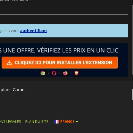
age en vous
authentifiant
s plans Gamer
NS LEGALES
PLAN DU SITE
FRANCE