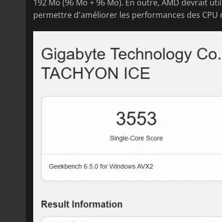
192 Mo (96 Mo + 96 Mo). En outre, AMD devrait util
permettre d'améliorer les performances des CPU 