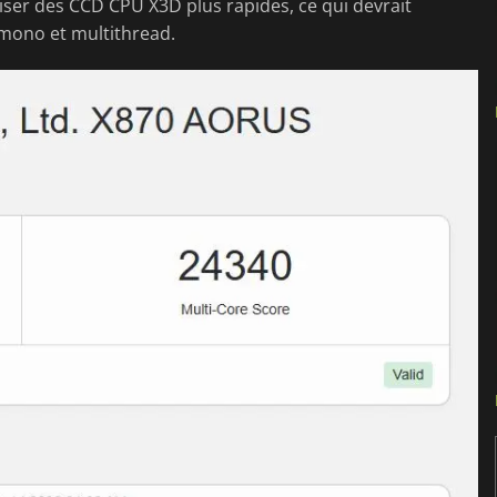
iser des CCD CPU X3D plus rapides, ce qui devrait
mono et multithread.