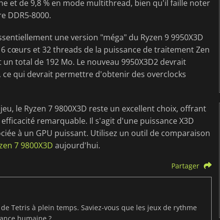
et de 9,8 % en mode multithread, bien qu'il faille noter
ire DDR5-8000.
ssentiellement une version "méga" du Ryzen 9 9950X3D
s 16 cœurs et 32 threads de la puissance de traitement Zen
t un total de 192 Mo. Le nouveau 9950X3D2 devrait
 ce qui devrait permettre d'obtenir des overclocks
eu, le Ryzen 7 9800X3D reste un excellent choix, offrant
efficacité remarquable. Il s'agit d'une puissance X3D
sociée à un GPU puissant. Utilisez un outil de comparaison
Ryzen 7 9800X3D
aujourd'hui.
Partager
t de Tetris à plein temps. Saviez-vous que les jeux de rythme
mance humaine ?