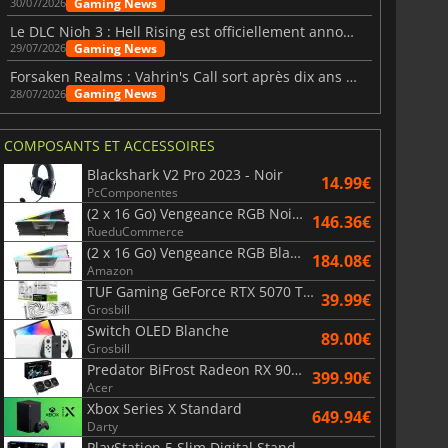
Gaming News
30/07/2026
Le DLC Nioh 3 : Hell Rising est officiellement annoncé
Gaming News
29/07/2026
Forsaken Realms : Vahrin's Call sort après dix ans de développement
Gaming News
28/07/2026
COMPOSANTS ET ACCESSOIRES
Blackshark V2 Pro 2023 - Noir
14.99€
PcComponentes
(2 x 16 Go) Vengeance RGB Noir AMD Expo 6000 MHz - CAS 30
146.36€
RueduCommerce
(2 x 16 Go) Vengeance RGB Blanc 6400 MHz - CAS 32
184.08€
Amazon
TUF Gaming GeForce RTX 5070 Ti OC White Edition 16GB
39.99€
Grosbill
Switch OLED Blanche
89.00€
Grosbill
Predator BiFrost Radeon RX 9070 XT OC 16 Go
399.90€
Acer
Xbox Series X Standard
649.94€
Darty
PlayStation 5 Slim Digital Standard