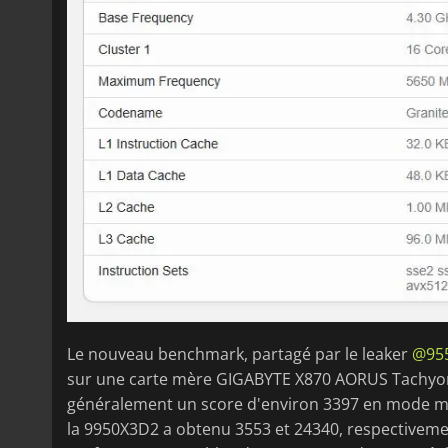
Le nouveau benchmark, partagé par le leaker
@95
sur une carte mère GIGABYTE X870 AORUS Tachyon I
généralement un score d'environ 3397 en mode m
la 9950X3D2 a obtenu 3553 et 24340, respectivemen