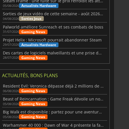
Steam Frame : une fuite sur le prix refroidit les attentes VR
Actualités Hardware
05/08/2026
Sorties de jeux vidéo de cette semaine - août 2026 (semaine 32)
Sorties Jeux
04/08/2026
Palworld améliore Sunreach et ses combats de boss
Gaming News
31/07/2026
Projet Helix : Microsoft pourrait abandonner Steam
Actualités Hardware
29/07/2026
Des cartes de logiciels malveillants et une prise de contrôle de Discord ont touché Meccha Chameleon
Gaming News
28/07/2026
ACTUALITÉS, BONS PLANS
Resident Evil: Veronica dépasse déjà 2 millions de wishlists
Gaming News
06/08/2026
Beast of Reincarnation : Game Freak dévoile un nouveau pari
Gaming News
05/08/2026
Big Walk est disponible : partez pour une aventure entre amis
Gaming News
05/08/2026
Warhammer 40 000 : Dawn of War 4 présente la faction des Nécrons