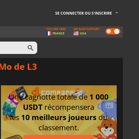
SE CONNECTER OU S'INSCRIRE
YOU ARE HERE
WE ALSO SUPPORT
Dark
FRANCE
USA
mode
 Mo de L3
Une cagnotte totale de
1 000
USDT
récompensera
les
10 meilleurs joueurs
du
classement.