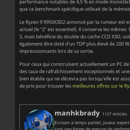
performance notables de 4,5 % en mode monotâche 
que ce benchmark spécifique utilisait de la mémo
Le Ryzen 9 9950X3D2 annoncé par la rumeur est e
actuel (le "2" est essentiel). Il conserve les même
5, mais bénéficie du double du cache CCD X3D, soi
également être doté d'un TDP plus élevé de 200 W,
impressionnants lors de sa sortie.
Pour ceux qui construisent actuellement un PC de j
des taux de rafraîchissement exceptionnels et une 
bien établie qui ne décevra pas lorsqu'elle est as
de prix pour trouver les
meilleures offres sur le 
manhkbrady
1127 Articles
Écrivain à temps partiel, joueur exper
sont une forme de mesure de perfor