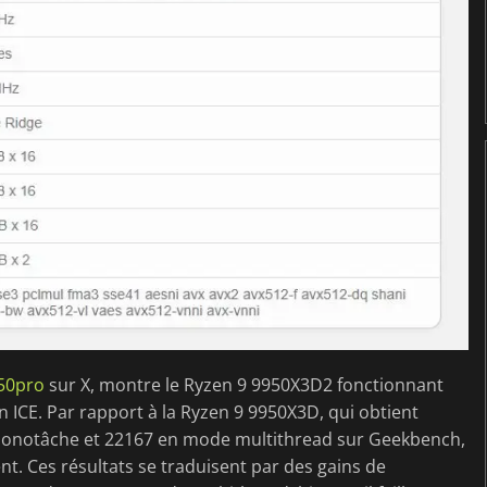
50pro
sur X, montre le Ryzen 9 9950X3D2 fonctionnant
CE. Par rapport à la Ryzen 9 9950X3D, qui obtient
onotâche et 22167 en mode multithread sur Geekbench,
t. Ces résultats se traduisent par des gains de