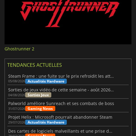
Ghostrunner 2
TENDANCES ACTUELLES
Steam Frame : une fuite sur le prix refroidit les attentes VR
Actualités Hardware
05/08/2026
Sorties de jeux vidéo de cette semaine - août 2026 (semaine 32)
Sorties Jeux
04/08/2026
Palworld améliore Sunreach et ses combats de boss
Gaming News
31/07/2026
Projet Helix : Microsoft pourrait abandonner Steam
Actualités Hardware
29/07/2026
Des cartes de logiciels malveillants et une prise de contrôle de Discord ont touché Meccha Chameleon
28/07/2026