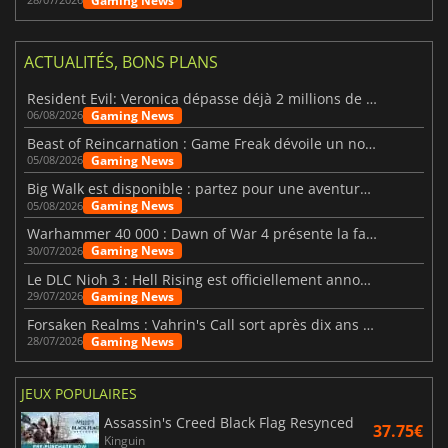
Gaming News
ACTUALITÉS, BONS PLANS
Resident Evil: Veronica dépasse déjà 2 millions de wishlists
Gaming News
06/08/2026
Beast of Reincarnation : Game Freak dévoile un nouveau pari
Gaming News
05/08/2026
Big Walk est disponible : partez pour une aventure entre amis
Gaming News
05/08/2026
Warhammer 40 000 : Dawn of War 4 présente la faction des Nécrons
Gaming News
30/07/2026
Le DLC Nioh 3 : Hell Rising est officiellement annoncé
Gaming News
29/07/2026
Forsaken Realms : Vahrin's Call sort après dix ans de développement
Gaming News
28/07/2026
JEUX POPULAIRES
Assassin's Creed Black Flag Resynced
37.75€
Kinguin