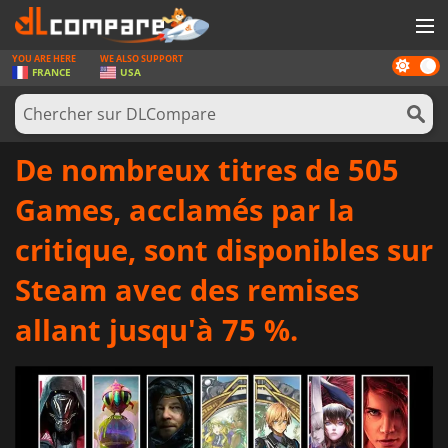
YOU ARE HERE
WE ALSO SUPPORT
Dark
JEUX
FRANCE
USA
mode
CARTES PRÉPAYÉES
LOGICIELS
De nombreux titres de 505
CONCOURS
Games, acclamés par la
MATÉRIEL
critique, sont disponibles sur
NEWS
Steam avec des remises
SE CONNECTER OU S'INSCRIRE
allant jusqu'à 75 %.