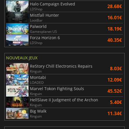
Halo Campaign Evolved
28.68€
LDShop
Mistfall Hunter
16.01€
LootBar
Palworld
18.19€
Gamesplanet US
Forza Horizon 6
40.35€
LDShop
NOUVEAUX JEUX
ReStory Chill Electronics Repairs
8.03€
Kinguin
Montabi
12.09€
LOADED
Marvel Tokon Fighting Souls
45.52€
Kinguin
HellSlave II Judgment of the Archon
5.40€
Kinguin
Big Walk
11.34€
Kinguin