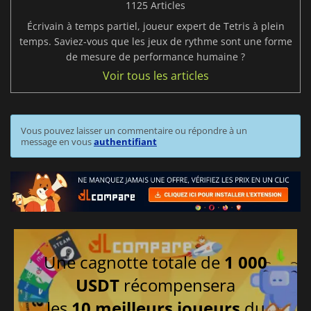
1125 Articles
Écrivain à temps partiel, joueur expert de Tetris à plein
temps. Saviez-vous que les jeux de rythme sont une forme
de mesure de performance humaine ?
Voir tous les articles
Vous pouvez laisser un commentaire ou répondre à un
message en vous
authentifiant
Une cagnotte totale de
1 000
USDT
récompensera
les
10 meilleurs joueurs
du