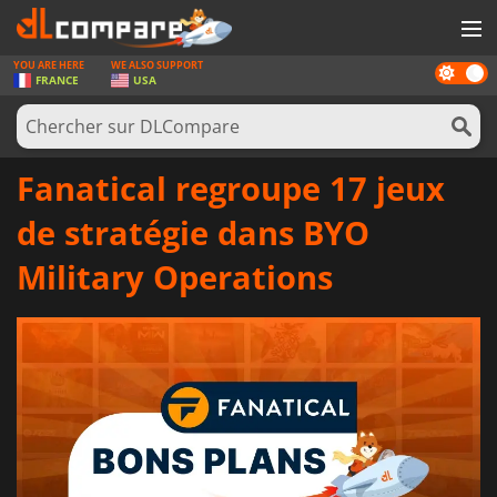
YOU ARE HERE
WE ALSO SUPPORT
Dark
JEUX
FRANCE
USA
mode
CARTES PRÉPAYÉES
LOGICIELS
Fanatical regroupe 17 jeux
CONCOURS
de stratégie dans BYO
MATÉRIEL
Military Operations
NEWS
SE CONNECTER OU S'INSCRIRE