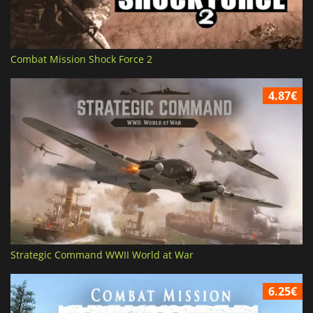
Combat Mission Shock Force 2
4.87€
Strategic Command WWII World at War
6.25€