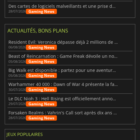
Des cartes de logiciels malveillants et une prise de contrôle de Discord ont touché Meccha Chameleon
Gaming News
28/07/2026
ACTUALITÉS, BONS PLANS
Resident Evil: Veronica dépasse déjà 2 millions de wishlists
Gaming News
06/08/2026
Beast of Reincarnation : Game Freak dévoile un nouveau pari
Gaming News
05/08/2026
Big Walk est disponible : partez pour une aventure entre amis
Gaming News
05/08/2026
Warhammer 40 000 : Dawn of War 4 présente la faction des Nécrons
Gaming News
30/07/2026
Le DLC Nioh 3 : Hell Rising est officiellement annoncé
Gaming News
29/07/2026
Forsaken Realms : Vahrin's Call sort après dix ans de développement
Gaming News
28/07/2026
JEUX POPULAIRES