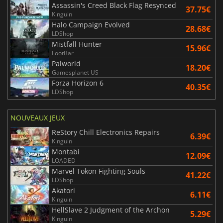
Assassin's Creed Black Flag Resynced
37.75€
Kinguin
Halo Campaign Evolved
28.68€
LDShop
Mistfall Hunter
15.96€
LootBar
Palworld
18.20€
Gamesplanet US
Forza Horizon 6
40.35€
LDShop
NOUVEAUX JEUX
ReStory Chill Electronics Repairs
6.39€
Kinguin
Montabi
12.09€
LOADED
Marvel Tokon Fighting Souls
41.22€
LDShop
Akatori
6.11€
Kinguin
HellSlave 2 Judgment of the Archon
5.29€
Kinguin