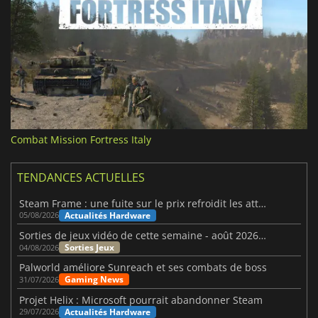
Combat Mission Fortress Italy
TENDANCES ACTUELLES
Steam Frame : une fuite sur le prix refroidit les attentes VR
Actualités Hardware
05/08/2026
Sorties de jeux vidéo de cette semaine - août 2026 (semaine 32)
Sorties Jeux
04/08/2026
Palworld améliore Sunreach et ses combats de boss
Gaming News
31/07/2026
Projet Helix : Microsoft pourrait abandonner Steam
Actualités Hardware
29/07/2026