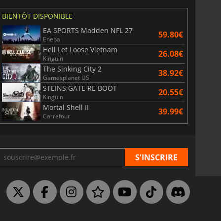
BIENTÔT DISPONIBLE
EA SPORTS Madden NFL 27
59.80€
Eneba
Hell Let Loose Vietnam
26.08€
Kinguin
The Sinking City 2
38.92€
Gamesplanet US
STEINS;GATE RE BOOT
20.55€
Kinguin
Mortal Shell II
39.99€
Carrefour