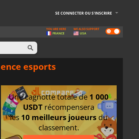
SE CONNECTER OU S'INSCRIRE
YOU ARE HERE
WE ALSO SUPPORT
Dark
FRANCE
USA
mode
ience esports
Une cagnotte totale de
1 000
USDT
récompensera
les
10 meilleurs joueurs
du
classement.