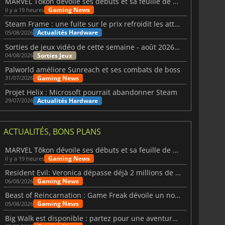
MARVEL Tōkon dévoile ses débuts et sa feuille de route
Gaming News
il y a 19 heures
Steam Frame : une fuite sur le prix refroidit les attentes VR
Actualités Hardware
05/08/2026
Sorties de jeux vidéo de cette semaine - août 2026 (semaine 32)
Sorties Jeux
04/08/2026
Palworld améliore Sunreach et ses combats de boss
Gaming News
31/07/2026
Projet Helix : Microsoft pourrait abandonner Steam
Actualités Hardware
29/07/2026
ACTUALITÉS, BONS PLANS
MARVEL Tōkon dévoile ses débuts et sa feuille de route
Gaming News
il y a 19 heures
Resident Evil: Veronica dépasse déjà 2 millions de wishlists
Gaming News
06/08/2026
Beast of Reincarnation : Game Freak dévoile un nouveau pari
Gaming News
05/08/2026
Big Walk est disponible : partez pour une aventure entre amis