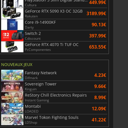
449.99€
Cultura
GeForce RTX 5090 X3 OC 32GB
3189.99€
Rakuten
Core i9-14900KF
90.13€
Darty
Switch 2
397.99€
Cdiscount
GeForce RTX 4070 Ti TUF OC
653.55€
PcComponentes
NOUVEAUX JEUX
Fantasy Network
4.23€
Difmark
Sovereign Tower
9.66€
Kinguin
ReStory Chill Electronics Repairs
8.99€
Instant Gaming
Montabi
12.09€
LOADED
Marvel Tokon Fighting Souls
41.22€
LDShop