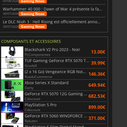
Gaming News
05/08/2026
Warhammer 40 000 : Dawn of War 4 présente la faction des Nécrons
Gaming News
30/07/2026
Le DLC Nioh 3 : Hell Rising est officiellement annoncé
Gaming News
29/07/2026
COMPOSANTS ET ACCESSOIRES
Blackshark V2 Pro 2023 - Noir
13.00€
PcComponentes
TUF Gaming GeForce RTX 5070 Ti OC White Edition 16GB
39.99€
Grosbill
(2 x 16 Go) Vengeance RGB Noir AMD Expo 6000 MHz - CAS 30
146.36€
RueduCommerce
Xbox Series X Standard
649.94€
Darty
GeForce RTX 5070 12G Gaming Trio OC Black
682.53€
Cdiscount
PlayStation 5 Pro
899.00€
Cdiscount
GeForce RTX 5060 WINDFORCE OC 8G
371.00€
Rakuten
PlayStation 5 Slim Digital Standard