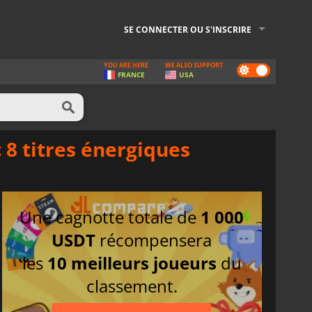
SE CONNECTER OU S'INSCRIRE
YOU ARE HERE
WE ALSO SUPPORT
Dark
FRANCE
USA
mode
 8 titres énergiques
Une cagnotte totale de
1 000
USDT
récompensera
les
10 meilleurs joueurs
du
classement.