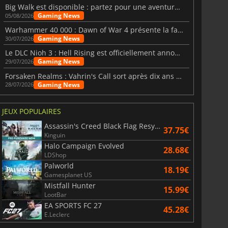
Big Walk est disponible : partez pour une aventure entre amis
Gaming News
05/08/2026
Warhammer 40 000 : Dawn of War 4 présente la faction des Nécrons
Gaming News
30/07/2026
Le DLC Nioh 3 : Hell Rising est officiellement annoncé
Gaming News
29/07/2026
Forsaken Realms : Vahrin's Call sort après dix ans de développement
Gaming News
28/07/2026
JEUX POPULAIRES
Assassin's Creed Black Flag Resynced
37.75€
Kinguin
Halo Campaign Evolved
28.68€
LDShop
Palworld
18.19€
Gamesplanet US
Mistfall Hunter
15.99€
LootBar
EA SPORTS FC 27
45.28€
E.Leclerc