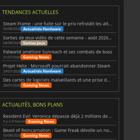
TENDANCES ACTUELLES
Steam Frame : une fuite sur le prix refroidit les attentes VR
Actualités Hardware
05/08/2026
Sorties de jeux vidéo de cette semaine - août 2026 (semaine 32)
Sorties Jeux
04/08/2026
Palworld améliore Sunreach et ses combats de boss
Gaming News
31/07/2026
Projet Helix : Microsoft pourrait abandonner Steam
Actualités Hardware
29/07/2026
Des cartes de logiciels malveillants et une prise de contrôle de Discord ont touché Meccha Chameleon
Gaming News
28/07/2026
ACTUALITÉS, BONS PLANS
Resident Evil: Veronica dépasse déjà 2 millions de wishlists
Gaming News
il y a 9 heures
Beast of Reincarnation : Game Freak dévoile un nouveau pari
Gaming News
05/08/2026