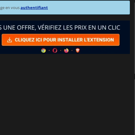
age en vous
authentifiant