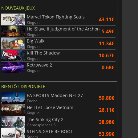
NOUVEAUX JEUX
Marvel Tokon Fighting Souls
43.11€
Kinguin
HellSlave II Judgment of the Archon
5.49€
Kinguin
Big Walk
11.34€
Kinguin
Kill The Shadow
10.67€
Kinguin
Retrowave 2
0.68€
Kinguin
BIENTÔT DISPONIBLE
EA SPORTS Madden NFL 27
59.80€
Eneba
Hell Let Loose Vietnam
26.11€
Kinguin
The Sinking City 2
38.98€
Gamesplanet US
STEINS;GATE RE BOOT
53.99€
Steam