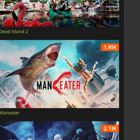
Dead Island 2
1.95€
Maneater
2.13€