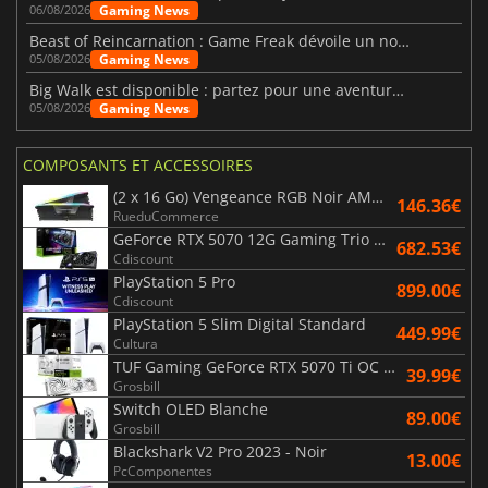
Gaming News
06/08/2026
Beast of Reincarnation : Game Freak dévoile un nouveau pari
Gaming News
05/08/2026
Big Walk est disponible : partez pour une aventure entre amis
Gaming News
05/08/2026
COMPOSANTS ET ACCESSOIRES
(2 x 16 Go) Vengeance RGB Noir AMD Expo 6000 MHz - CAS 30
146.36€
RueduCommerce
GeForce RTX 5070 12G Gaming Trio OC Black
682.53€
Cdiscount
PlayStation 5 Pro
899.00€
Cdiscount
PlayStation 5 Slim Digital Standard
449.99€
Cultura
TUF Gaming GeForce RTX 5070 Ti OC White Edition 16GB
39.99€
Grosbill
Switch OLED Blanche
89.00€
Grosbill
Blackshark V2 Pro 2023 - Noir
13.00€
PcComponentes