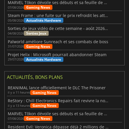
MARVEL Tōkon dévoile ses débuts et sa feuille de route
Gaming News
07/08/2026
Steam Frame : une fuite sur le prix refroidit les attentes VR
Actualités Hardware
05/08/2026
Sorties de jeux vidéo de cette semaine - août 2026 (semaine 32)
Sorties Jeux
04/08/2026
Palworld améliore Sunreach et ses combats de boss
Gaming News
31/07/2026
Projet Helix : Microsoft pourrait abandonner Steam
Actualités Hardware
29/07/2026
ACTUALITÉS, BONS PLANS
REANIMAL lance officiellement le DLC The Prisoner
Gaming News
il y a 11 heures
ReStory : Chill Electronics Repairs fait revivre la nostalgie des années 2000
Gaming News
il y a 13 heures
MARVEL Tōkon dévoile ses débuts et sa feuille de route
Gaming News
07/08/2026
Resident Evil: Veronica dépasse déjà 2 millions de wishlists