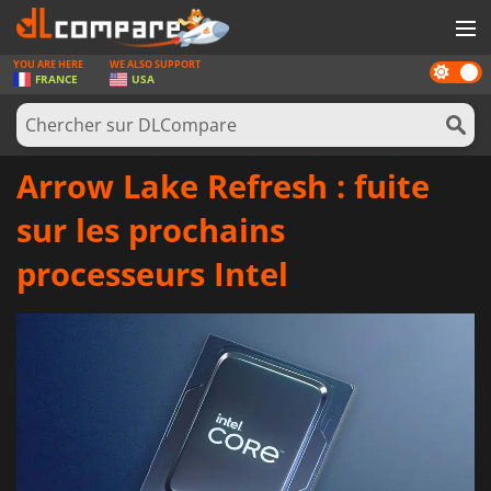
YOU ARE HERE
WE ALSO SUPPORT
Dark
JEUX
FRANCE
USA
mode
CARTES PRÉPAYÉES
LOGICIELS
Arrow Lake Refresh : fuite
CONCOURS
sur les prochains
MATÉRIEL
processeurs Intel
NEWS
SE CONNECTER OU S'INSCRIRE