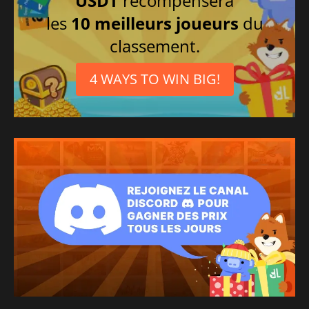
USDT
récompensera
les
10 meilleurs joueurs
du
classement.
4 WAYS TO WIN BIG!