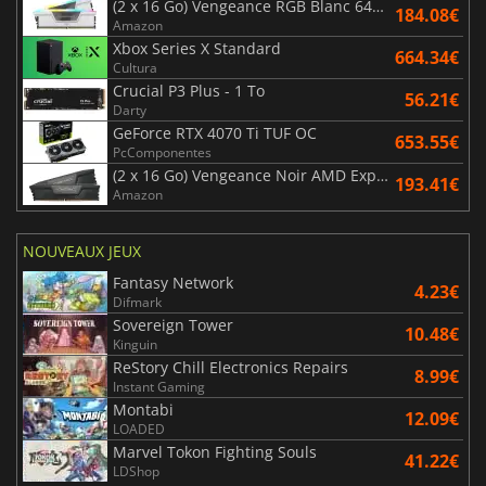
(2 x 16 Go) Vengeance RGB Blanc 6400 MHz - CAS 32
184.08€
Amazon
Xbox Series X Standard
664.34€
Cultura
Crucial P3 Plus - 1 To
56.21€
Darty
GeForce RTX 4070 Ti TUF OC
653.55€
PcComponentes
(2 x 16 Go) Vengeance Noir AMD Expo 6000 MHz - CAS 30
193.41€
Amazon
NOUVEAUX JEUX
Fantasy Network
4.23€
Difmark
Sovereign Tower
10.48€
Kinguin
ReStory Chill Electronics Repairs
8.99€
Instant Gaming
Montabi
12.09€
LOADED
Marvel Tokon Fighting Souls
41.22€
LDShop