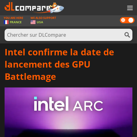
YOU ARE HERE
WE ALSO SUPPORT
Dark
JEUX
FRANCE
USA
mode
CARTES PRÉPAYÉES
LOGICIELS
Intel confirme la date de
CONCOURS
lancement des GPU
MATÉRIEL
Battlemage
NEWS
SE CONNECTER OU S'INSCRIRE