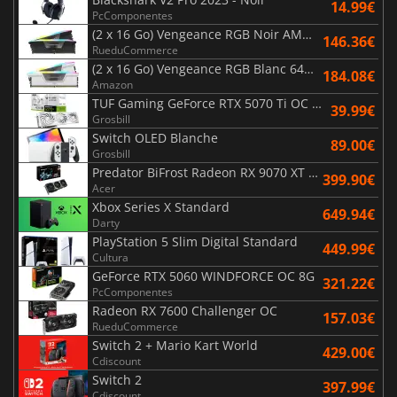
14.99€
PcComponentes
(2 x 16 Go) Vengeance RGB Noir AMD Expo 6000 MHz - CAS 30
146.36€
RueduCommerce
(2 x 16 Go) Vengeance RGB Blanc 6400 MHz - CAS 32
184.08€
Amazon
TUF Gaming GeForce RTX 5070 Ti OC White Edition 16GB
39.99€
Grosbill
Switch OLED Blanche
89.00€
Grosbill
Predator BiFrost Radeon RX 9070 XT OC 16 Go
399.90€
Acer
Xbox Series X Standard
649.94€
Darty
PlayStation 5 Slim Digital Standard
449.99€
Cultura
GeForce RTX 5060 WINDFORCE OC 8G
321.22€
PcComponentes
Radeon RX 7600 Challenger OC
157.03€
RueduCommerce
Switch 2 + Mario Kart World
429.00€
Cdiscount
Switch 2
397.99€
Cdiscount