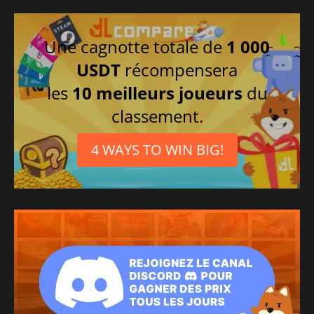
Une cagnotte totale de
1 000
USDT
récompensera
les
10 meilleurs joueurs
du
classement.
4 WAYS TO WIN BIG!