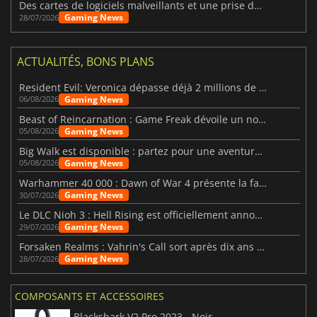
Des cartes de logiciels malveillants et une prise de contrôle de Discord ont touché Meccha Chameleon
Gaming News
28/07/2026
ACTUALITÉS, BONS PLANS
Resident Evil: Veronica dépasse déjà 2 millions de wishlists
Gaming News
06/08/2026
Beast of Reincarnation : Game Freak dévoile un nouveau pari
Gaming News
05/08/2026
Big Walk est disponible : partez pour une aventure entre amis
Gaming News
05/08/2026
Warhammer 40 000 : Dawn of War 4 présente la faction des Nécrons
Gaming News
30/07/2026
Le DLC Nioh 3 : Hell Rising est officiellement annoncé
Gaming News
29/07/2026
Forsaken Realms : Vahrin's Call sort après dix ans de développement
Gaming News
28/07/2026
COMPOSANTS ET ACCESSOIRES
Blackshark V2 Pro 2023 - Noir