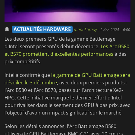
ACTUALITÉS HARDWARE
manhkbrady
-
2 déc. 2024, 16:00
Les deux premiers GPU de la gamme Battlemage
d'Intel seront présentés début décembre.
Les Arc B580
et B570 promettent d'excellentes performances
à des
prix compétitifs.
Intel a confirmé que
la gamme de GPU Battlemage sera
dévoilée le 3 décembre
, avec deux premiers produits :
l'Arc B580 et l'Arc B570, basés sur l'architecture Xe2-
HPG. Cette initiative marque le dernier effort d'Intel
pour rivaliser dans le segment des GPU à bas prix, avec
l'objectif d'avoir un impact significatif sur le marché.
Selon les détails annoncés, l'Arc Battlemage B580
utilisera le GPU Battlemage BMG-G21 avec 20 cœurs