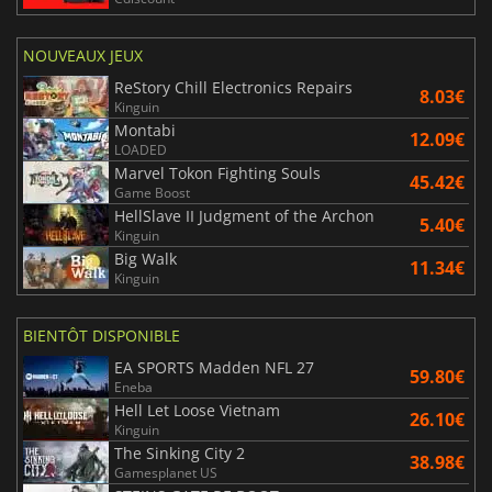
NOUVEAUX JEUX
ReStory Chill Electronics Repairs
8.03€
Kinguin
Montabi
12.09€
LOADED
Marvel Tokon Fighting Souls
45.42€
Game Boost
HellSlave II Judgment of the Archon
5.40€
Kinguin
Big Walk
11.34€
Kinguin
BIENTÔT DISPONIBLE
EA SPORTS Madden NFL 27
59.80€
Eneba
Hell Let Loose Vietnam
26.10€
Kinguin
The Sinking City 2
38.98€
Gamesplanet US