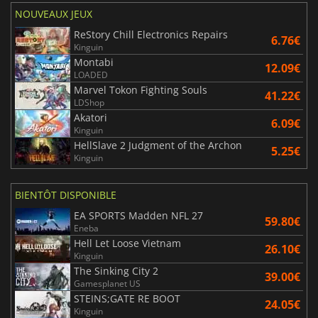
NOUVEAUX JEUX
ReStory Chill Electronics Repairs
6.76€
Kinguin
Montabi
12.09€
LOADED
Marvel Tokon Fighting Souls
41.22€
LDShop
Akatori
6.09€
Kinguin
HellSlave 2 Judgment of the Archon
5.25€
Kinguin
BIENTÔT DISPONIBLE
EA SPORTS Madden NFL 27
59.80€
Eneba
Hell Let Loose Vietnam
26.10€
Kinguin
The Sinking City 2
39.00€
Gamesplanet US
STEINS;GATE RE BOOT
24.05€
Kinguin