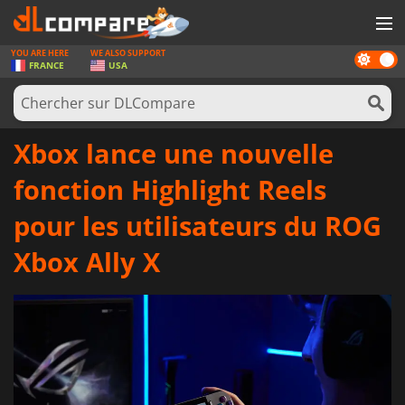
YOU ARE HERE
WE ALSO SUPPORT
Dark
JEUX
FRANCE
USA
mode
CARTES PRÉPAYÉES
LOGICIELS
Xbox lance une nouvelle
CONCOURS
fonction Highlight Reels
MATÉRIEL
pour les utilisateurs du ROG
NEWS
Xbox Ally X
SE CONNECTER OU S'INSCRIRE