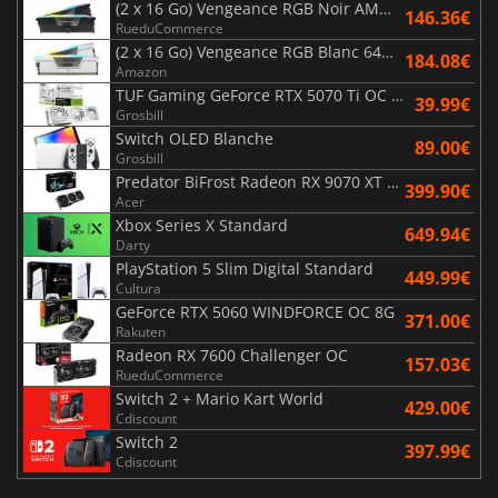
(2 x 16 Go) Vengeance RGB Noir AMD Expo 6000 MHz - CAS 30
146.36€
RueduCommerce
(2 x 16 Go) Vengeance RGB Blanc 6400 MHz - CAS 32
184.08€
Amazon
TUF Gaming GeForce RTX 5070 Ti OC White Edition 16GB
39.99€
Grosbill
Switch OLED Blanche
89.00€
Grosbill
Predator BiFrost Radeon RX 9070 XT OC 16 Go
399.90€
Acer
Xbox Series X Standard
649.94€
Darty
PlayStation 5 Slim Digital Standard
449.99€
Cultura
GeForce RTX 5060 WINDFORCE OC 8G
371.00€
Rakuten
Radeon RX 7600 Challenger OC
157.03€
RueduCommerce
Switch 2 + Mario Kart World
429.00€
Cdiscount
Switch 2
397.99€
Cdiscount