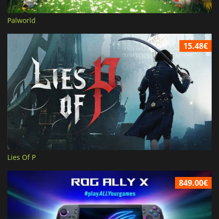
Palworld
15.48€
Lies Of P
849.00€