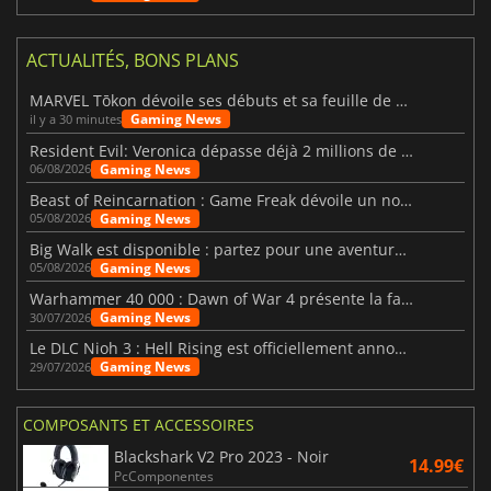
ACTUALITÉS, BONS PLANS
MARVEL Tōkon dévoile ses débuts et sa feuille de route
Gaming News
il y a 30 minutes
Resident Evil: Veronica dépasse déjà 2 millions de wishlists
Gaming News
06/08/2026
Beast of Reincarnation : Game Freak dévoile un nouveau pari
Gaming News
05/08/2026
Big Walk est disponible : partez pour une aventure entre amis
Gaming News
05/08/2026
Warhammer 40 000 : Dawn of War 4 présente la faction des Nécrons
Gaming News
30/07/2026
Le DLC Nioh 3 : Hell Rising est officiellement annoncé
Gaming News
29/07/2026
COMPOSANTS ET ACCESSOIRES
Blackshark V2 Pro 2023 - Noir
14.99€
PcComponentes