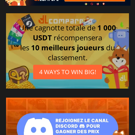
Une cagnotte totale de
1 000
USDT
récompensera
les
10 meilleurs joueurs
du
classement.
4 WAYS TO WIN BIG!