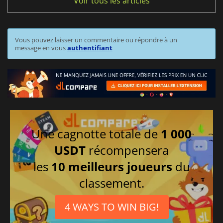
Voir tous les articles
Vous pouvez laisser un commentaire ou répondre à un
message en vous
authentifiant
Une cagnotte totale de
1 000
USDT
récompensera
les
10 meilleurs joueurs
du
classement.
4 WAYS TO WIN BIG!