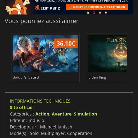
Vous pourriez aussi aimer
36.10
€
2
Baldur's Gate 3
Elden Ring
INFORMATIONS TECHNIQUES
Site officiel
Catégories :
Action
,
Aventure
,
Simulation
Editeur : indie.io
Développeur : Michael Janisch
Mode(s) : Solo, Multiplayer, Coopération