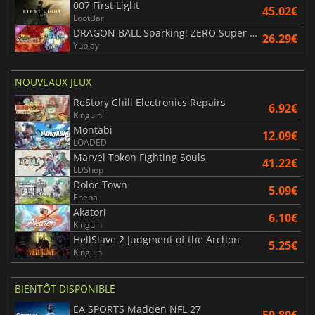
007 First Light
45.02€
LootBar
DRAGON BALL Sparking! ZERO Super Limit Breaking NEO
26.29€
Yuplay
NOUVEAUX JEUX
ReStory Chill Electronics Repairs
6.92€
Kinguin
Montabi
12.09€
LOADED
Marvel Tokon Fighting Souls
41.22€
LDShop
Doloc Town
5.09€
Eneba
Akatori
6.10€
Kinguin
HellSlave 2 Judgment of the Archon
5.25€
Kinguin
BIENTÔT DISPONIBLE
EA SPORTS Madden NFL 27
59.80€