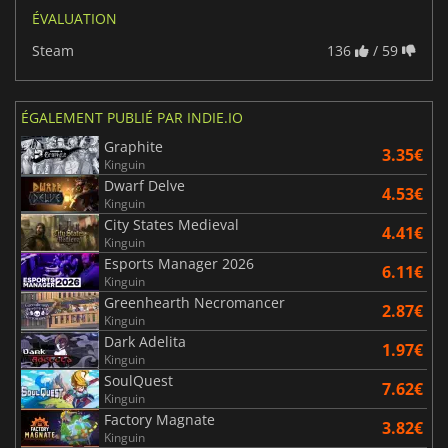
ÉVALUATION
Steam
136
/ 59
ÉGALEMENT PUBLIÉ PAR INDIE.IO
Graphite
3.35€
Kinguin
Dwarf Delve
4.53€
Kinguin
City States Medieval
4.41€
Kinguin
Esports Manager 2026
6.11€
Kinguin
Greenhearth Necromancer
2.87€
Kinguin
Dark Adelita
1.97€
Kinguin
SoulQuest
7.62€
Kinguin
Factory Magnate
3.82€
Kinguin