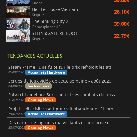
Eneba
Hell Let Loose Vietnam
26.10€
Kinguin
The Sinking City 2
39.00€
Gamesplanet US
STEINS;GATE RE BOOT
22.79€
Kinguin
TENDANCES ACTUELLES
Steam Frame : une fuite sur le prix refroidit les attentes VR
Actualités Hardware
05/08/2026
Sorties de jeux vidéo de cette semaine - août 2026 (semaine 32)
Sorties Jeux
04/08/2026
Palworld améliore Sunreach et ses combats de boss
Gaming News
31/07/2026
Projet Helix : Microsoft pourrait abandonner Steam
Actualités Hardware
29/07/2026
Des cartes de logiciels malveillants et une prise de contrôle de Discord ont touché Meccha Chameleon
Gaming News
28/07/2026