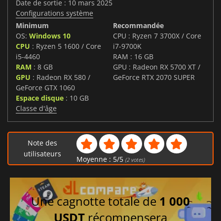
Date de sortie : 10 mars 2025
Configurations système
Minimum
Recommandée
OS:
Windows 10
CPU : Ryzen 7 3700X / Core
CPU
: Ryzen 5 1600 / Core
i7-9700K
i5-4460
RAM : 16 GB
RAM
: 8 GB
GPU : Radeon RX 5700 XT /
GPU
: Radeon RX 580 /
GeForce RTX 2070 SUPER
GeForce GTX 1060
Espace disque
: 10 GB
Classe d'âge
Note des
utilisateurs
Moyenne :
5
/
5
(
2
votes)
Une cagnotte totale de
1 000
USDT
récompensera