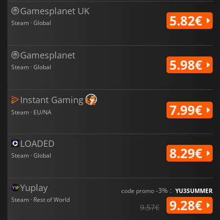
Gamesplanet UK
5.82€
Steam · Global
Gamesplanet
5.98€
Steam · Global
Instant Gaming
7.99€
Steam · EU/NA
LOADED
8.29€
Steam · Global
Yuplay
-3% :
code promo
YU3SUMMER
Steam · Rest of World
9.28€
9.57€