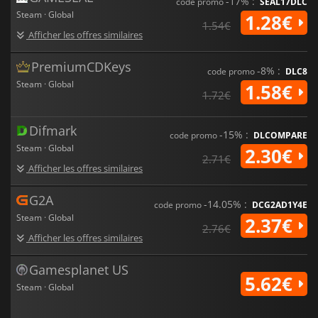
-17% :
code promo
SEAL17DLC
Steam · Global
1.28€
1.54€
Afficher les offres similaires
PremiumCDKeys
-8% :
code promo
DLC8
Steam · Global
1.58€
1.72€
Difmark
-15% :
code promo
DLCOMPARE
Steam · Global
2.30€
2.71€
Afficher les offres similaires
G2A
-14.05% :
code promo
DCG2AD1Y4E
Steam · Global
2.37€
2.76€
Afficher les offres similaires
Gamesplanet US
5.62€
Steam · Global