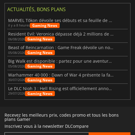
ACTUALITÉS, BONS PLANS
MARVEL Tōkon dévoile ses débuts et sa feuille de route
Gaming News
il y a 8 heures
Resident Evil: Veronica dépasse déjà 2 millions de wishlists
Gaming News
06/08/2026
Beast of Reincarnation : Game Freak dévoile un nouveau pari
Gaming News
05/08/2026
Big Walk est disponible : partez pour une aventure entre amis
Gaming News
05/08/2026
Warhammer 40 000 : Dawn of War 4 présente la faction des Nécrons
Gaming News
30/07/2026
Le DLC Nioh 3 : Hell Rising est officiellement annoncé
Gaming News
29/07/2026
Recevez les meilleurs prix, codes promo et tous les bons
plans Gamer
Inscrivez vous à la newsletter DLCompare