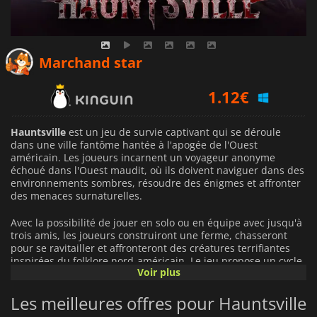
0.76
€
Marchand star
1.12
€
7.99
€
Hauntsville
est un jeu de survie captivant qui se déroule
dans une ville fantôme hantée à l'apogée de l'Ouest
américain. Les joueurs incarnent un voyageur anonyme
échoué dans l'Ouest maudit, où ils doivent naviguer dans des
environnements sombres, résoudre des énigmes et affronter
des menaces surnaturelles.
Avec la possibilité de jouer en solo ou en équipe avec jusqu'à
trois amis, les joueurs construiront une ferme, chasseront
pour se ravitailler et affronteront des créatures terrifiantes
inspirées du folklore nord-américain. Le jeu propose un cycle
Voir plus
jour-nuit dynamique, où le jour permet l'exploration et la
collecte de ressources, tandis que la nuit apporte des
Les meilleures offres pour Hauntsville
dangers qui mettent à l'épreuve vos compétences de survie.