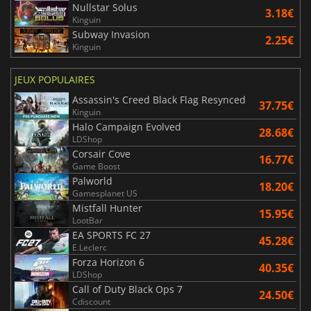
Nullstar Solus
3.18€
Kinguin
Subway Invasion
2.25€
Kinguin
JEUX POPULAIRES
Assassin's Creed Black Flag Resynced
37.75€
Kinguin
Halo Campaign Evolved
28.68€
LDShop
Corsair Cove
16.77€
Game Boost
Palworld
18.20€
Gamesplanet US
Mistfall Hunter
15.95€
LootBar
EA SPORTS FC 27
45.28€
E.Leclerc
Forza Horizon 6
40.35€
LDShop
Call of Duty Black Ops 7
24.50€
Cdiscount