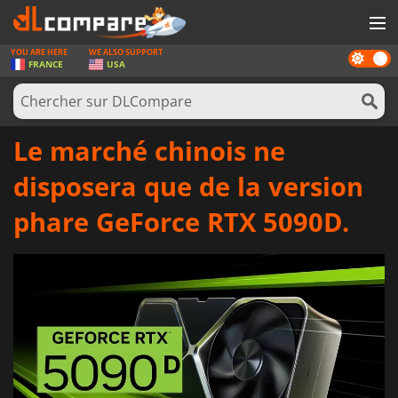
YOU ARE HERE
WE ALSO SUPPORT
Dark
JEUX
FRANCE
USA
mode
CARTES PRÉPAYÉES
LOGICIELS
Le marché chinois ne
CONCOURS
disposera que de la version
MATÉRIEL
phare GeForce RTX 5090D.
NEWS
SE CONNECTER OU S'INSCRIRE