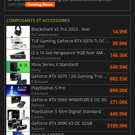
Gaming News
29/07/2026
COMPOSANTS ET ACCESSOIRES
Blackshark V2 Pro 2023 - Noir
14.99€
PcComponentes
TUF Gaming GeForce RTX 5070 Ti OC White Edition 16GB
39.99€
Grosbill
(2 x 16 Go) Vengeance RGB Noir AMD Expo 6000 MHz - CAS 30
146.36€
RueduCommerce
Xbox Series X Standard
649.94€
Darty
GeForce RTX 5070 12G Gaming Trio OC Black
682.53€
Cdiscount
PlayStation 5 Pro
899.00€
Cdiscount
GeForce RTX 5060 WINDFORCE OC 8G
371.00€
Rakuten
PlayStation 5 Slim Digital Standard
449.99€
Cultura
GeForce RTX 5090 X3 OC 32GB
3189.99€
Rakuten
Core i9-14900KF