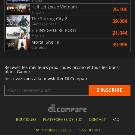
Eneba
Hell Let Loose Vietnam
26.10€
Kinguin
The Sinking City 2
39.00€
Gamesplanet US
STEINS;GATE RE BOOT
21.04€
Kinguin
Mortal Shell II
39.99€
Carrefour
Recevez les meilleurs prix, codes promo et tous les bons
plans Gamer
Inscrivez vous à la newsletter DLCompare
BOUTIQUES
PLATEFORMES DE JEUX
CONTACT
FAQ
MENTIONS LEGALES
PLAN DU SITE