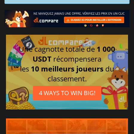
Une cagnotte totale de
1 000
USDT
récompensera
les
10 meilleurs joueurs
du
classement.
4 WAYS TO WIN BIG!