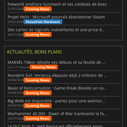
Palworld améliore Sunreach et ses combats de boss
Gaming News
31/07/2026
Projet Helix : Microsoft pourrait abandonner Steam
Actualités Hardware
29/07/2026
Des cartes de logiciels malveillants et une prise de contrôle de Discord ont touché Meccha Chameleon
Gaming News
28/07/2026
ACTUALITÉS, BONS PLANS
MARVEL Tōkon dévoile ses débuts et sa feuille de route
Gaming News
il y a 11 heures
Resident Evil: Veronica dépasse déjà 2 millions de wishlists
Gaming News
06/08/2026
Beast of Reincarnation : Game Freak dévoile un nouveau pari
Gaming News
05/08/2026
Big Walk est disponible : partez pour une aventure entre amis
Gaming News
05/08/2026
Warhammer 40 000 : Dawn of War 4 présente la faction des Nécrons
Gaming News
30/07/2026
Le DLC Nioh 3 : Hell Rising est officiellement annoncé