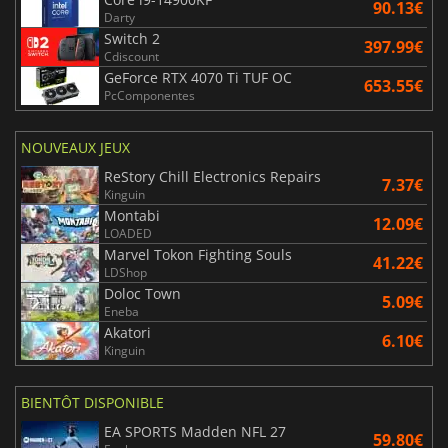
90.13€
Darty
Switch 2
397.99€
Cdiscount
GeForce RTX 4070 Ti TUF OC
653.55€
PcComponentes
NOUVEAUX JEUX
ReStory Chill Electronics Repairs
7.37€
Kinguin
Montabi
12.09€
LOADED
Marvel Tokon Fighting Souls
41.22€
LDShop
Doloc Town
5.09€
Eneba
Akatori
6.10€
Kinguin
BIENTÔT DISPONIBLE
EA SPORTS Madden NFL 27
59.80€